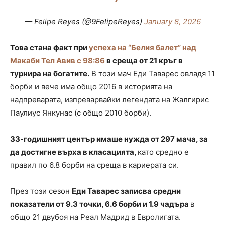
— Felipe Reyes (@9FelipeReyes)
January 8, 2026
Това стана факт при
успеха на “Белия балет” над
Макаби Тел Авив с 98:86
в среща от 21 кръг в
турнира на богатите.
В този мач Еди Таварес овладя 11
борби и вече има общо 2016 в историята на
надпреварата, изпреварвайки легендата на Жалгирис
Паулиус Янкунас (с общо 2010 борби).
33-годишният център имаше нужда от 297 мача, за
да достигне върха в класацията,
като средно е
правил по 6.8 борби на среща в кариерата си.
През този сезон
Еди Таварес записва средни
показатели от 9.3 точки, 6.6 борби и 1.9 чадъра
в
общо 21 двубоя на Реал Мадрид в Евролигата.