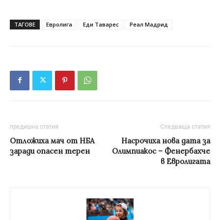
ТАГОВЕ
Евролига
Еди Таварес
Реал Мадрид
предишна статия
Следваща статия
Отложиха мач от НБА
Насрочиха нова дата за
заради опасен терен
Олимпиакос – Фенербахче
в Евролигата