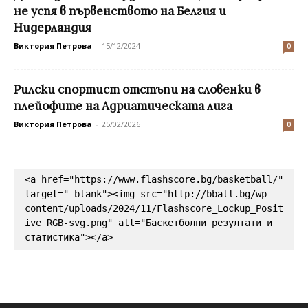
не успя в първенството на Белгия и
Нидерландия
Виктория Петрова
-
15/12/2024
0
Рилски спортист отстъпи на словенки в
плейофите на Адриатическата лига
Виктория Петрова
-
25/02/2026
0
<a href="https://www.flashscore.bg/basketball/" 
target="_blank"><img src="http://bball.bg/wp-
content/uploads/2024/11/Flashscore_Lockup_Posit
ive_RGB-svg.png" alt="Баскетболни резултати и 
статистика"></a>