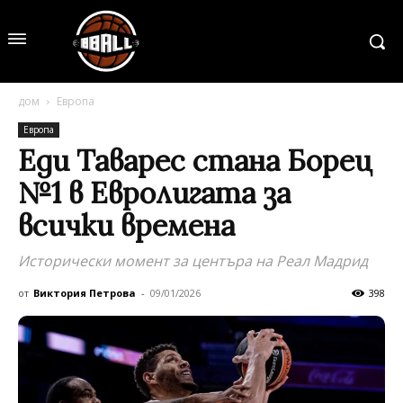
дом
Европа
Европа
Еди Таварес стана Борец
№1 в Евролигата за
всички времена
Исторически момент за центъра на Реал Мадрид
от
Виктория Петрова
-
09/01/2026
398