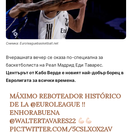
Снимка: Euroleaguebasketball.net
Вчерашната вечер се оказа по-специална за
баскетболиста на Реал Мадрид Еди Таварес.
Центърът от Кабо Верде е новият най-добър борец в
Евролигата за всички времена.
MÁXIMO REBOTEADOR HISTÓRICO
DE LA
@EUROLEAGUE
!!
ENHORABUENA
@WALTERTAVARES22
PIC.TWITTER.COM/5CSLXOX2AV