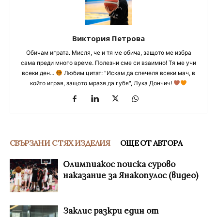
Виктория Петрова
Обичам играта. Мисля, че и тя ме обича, защото ме избра
сама преди много време. Полезни сме си взаимно! Тя ме учи
всеки ден...
Любим цитат: "Искам да спечеля всеки мач, в
който играя, защото мразя да губя", Лука Дончич!
СВЪРЗАНИ С ТЯХ ИЗДЕЛИЯ
ОЩЕ ОТ АВТОРА
Олимпиакос поиска сурово
наказание за Янакопулос (видео)
Заклис разкри един от