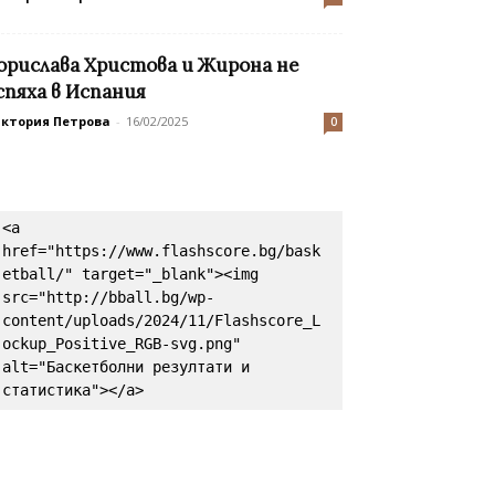
орислава Христова и Жирона не
спяха в Испания
иктория Петрова
-
16/02/2025
0
<a 
href="https://www.flashscore.bg/bask
etball/" target="_blank"><img 
src="http://bball.bg/wp-
content/uploads/2024/11/Flashscore_L
ockup_Positive_RGB-svg.png" 
alt="Баскетболни резултати и 
статистика"></a>