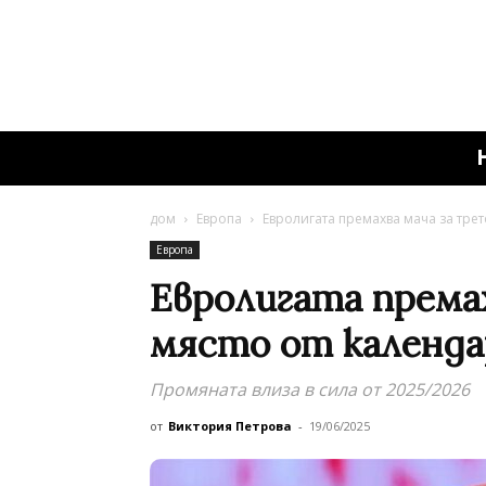
дом
Европа
Евролигата премахва мача за трет
Европа
Евролигата према
място от календа
Промяната влиза в сила от 2025/2026
от
Виктория Петрова
-
19/06/2025