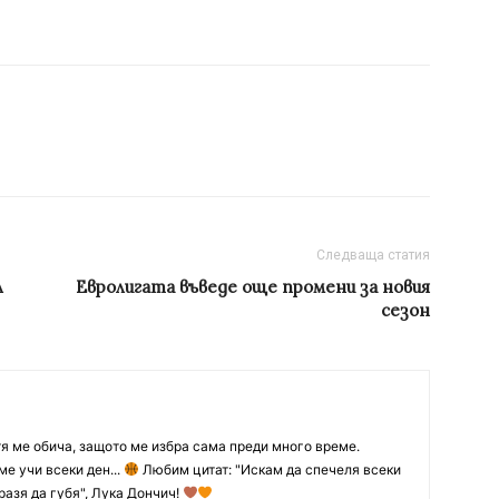
Следваща статия
л
Евролигата въведе още промени за новия
сезон
тя ме обича, защото ме избра сама преди много време.
ме учи всеки ден...
Любим цитат: "Искам да спечеля всеки
разя да губя", Лука Дончич!