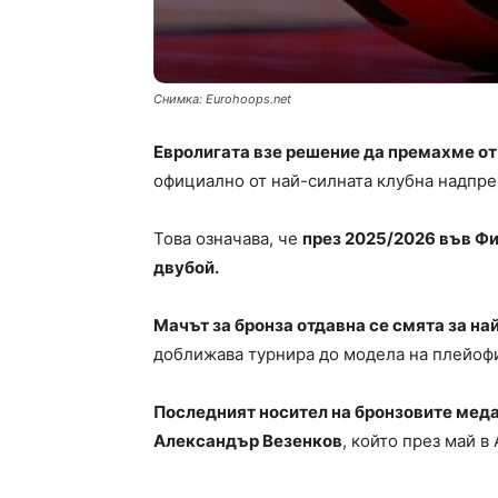
Снимка: Eurohoops.net
Евролигата взе решение да премахме от 
официално от най-силната клубна надпре
Това означава, че
през 2025/2026 във Ф
двубой.
Мачът за бронза отдавна се смята за н
доближава турнира до модела на плейофи
Последният носител на бронзовите меда
Александър Везенков
, който през май в