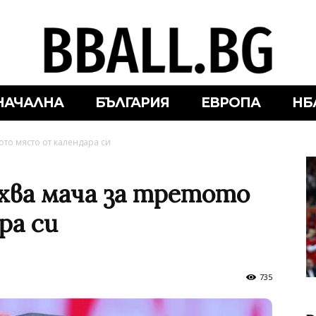
НАЧАЛНА
БЪЛГАРИЯ
ЕВРОПА
НБ
ото място от календара си
хва мача за третото
ра си
735