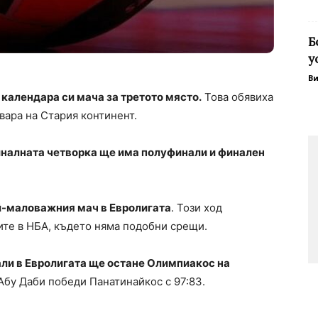
Б
у
В
календара си мача за третото място.
Това обявиха
вара на Стария континент.
иналната четворка ще има полуфинали и финален
ай-маловажния мач в Евролигата
. Този ход
те в НБА, където няма подобни срещи.
ли в Евролигата ще остане Олимпиакос на
 Абу Даби победи Панатинайкос с 97:83.