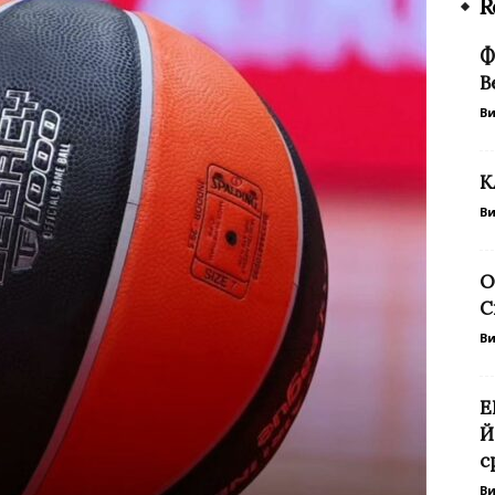
R
Ф
В
В
К
В
О
С
В
Е
Й
с
В