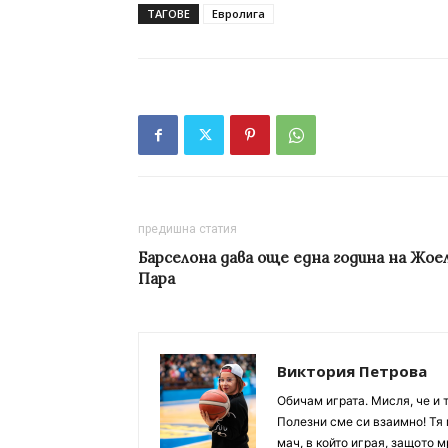
ТАГОВЕ
Евролига
предишна статия
Барселона дава още една година на Жое
Пара
Виктория Петрова
Обичам играта. Мисля, че и 
Полезни сме си взаимно! Тя 
мач, в който играя, защото м