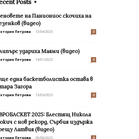
ecent Posts
еновете на Паниониос скочиха на
езенков (видео)
иктория Петрова
-
13/04/2025
0
липърс удариха Маями (видео)
иктория Петрова
-
14/01/2025
0
ще една баскетболистка остава в
тара Загора
иктория Петрова
-
13/05/2025
0
ВРОБАСКЕТ 2025: Блестящ Никола
окич с нов рекорд, Сърбия издържа
рещу Латвия (видео)
иктория Петрова
-
30/08/2025
0