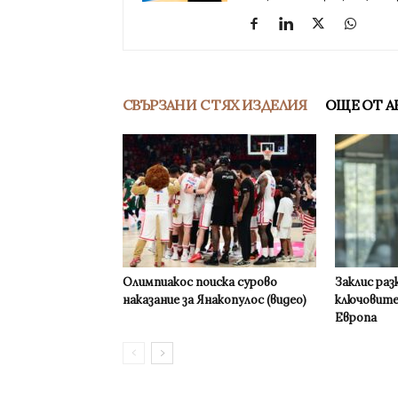
СВЪРЗАНИ С ТЯХ ИЗДЕЛИЯ
ОЩЕ ОТ А
Олимпиакос поиска сурово
Заклис раз
наказание за Янакопулос (видео)
ключовите
Европа