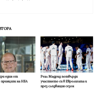
ВТОРА
кри един от
Реал Мадрид потвърди
 принципи на НБА
участието си в Евролигата и
през следващия сезон