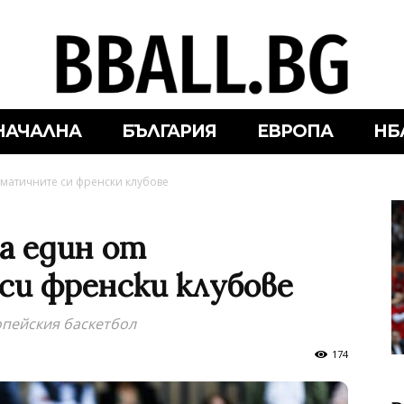
НАЧАЛНА
БЪЛГАРИЯ
ЕВРОПА
НБ
ематичните си френски клубове
а един от
и френски клубове
опейския баскетбол
174