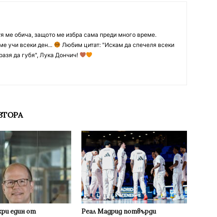
тя ме обича, защото ме избра сама преди много време.
ме учи всеки ден...
Любим цитат: "Искам да спечеля всеки
разя да губя", Лука Дончич!
ВТОРА
кри един от
Реал Мадрид потвърди