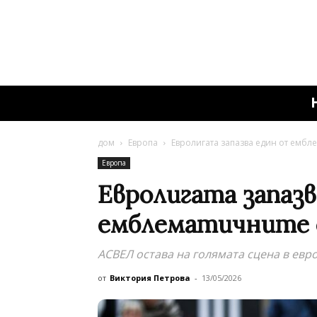
дом
Европа
Евролигата запазва един от ембл
Европа
Евролигата запазв
емблематичните с
АСВЕЛ остава на голямата сцена в евр
от
Виктория Петрова
-
13/05/2026