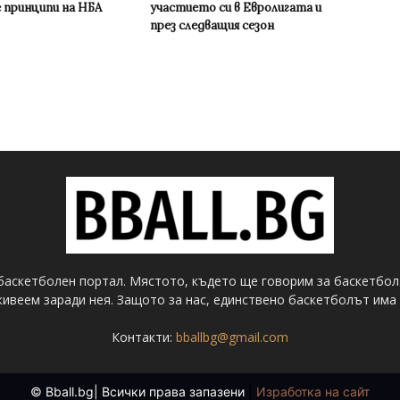
 принципи на НБА
участието си в Евролигата и
през следващия сезон
баскетболен портал. Мястото, където ще говорим за баскетбол
ивеем заради нея. Защото за нас, единствено баскетболът има 
Контакти:
bballbg@gmail.com
© Bball.bg| Всички права запазени
|
Изработка на сайт