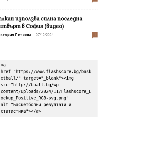
алкан използва силна последна
етвърт в София (видео)
иктория Петрова
-
07/12/2024
1
<a 
href="https://www.flashscore.bg/bask
etball/" target="_blank"><img 
src="http://bball.bg/wp-
content/uploads/2024/11/Flashscore_L
ockup_Positive_RGB-svg.png" 
alt="Баскетболни резултати и 
статистика"></a>