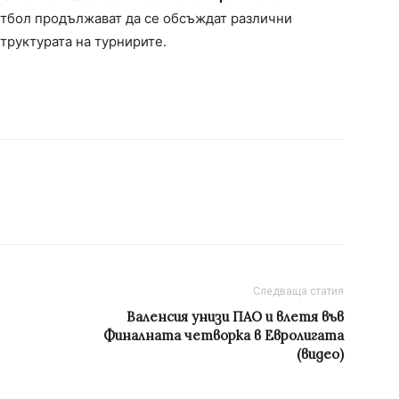
етбол продължават да се обсъждат различни
руктурата на турнирите.
Следваща статия
Валенсия унизи ПАО и влетя във
Финалната четворка в Евролигата
(видео)