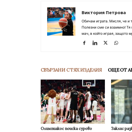
Виктория Петрова
Обичам играта. Мисля, че и 
Полезни сме си взаимно! Тя 
мач, в който играя, защото м
СВЪРЗАНИ С ТЯХ ИЗДЕЛИЯ
ОЩЕ ОТ А
Олимпиакос поиска сурово
Заклис раз