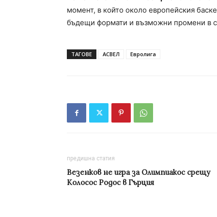
момент, в който около европейския баск
бъдещи формати и възможни промени в ст
ТАГОВЕ
АСВЕЛ
Евролига
предишна статия
Везенков не игра за Олимпиакос срещу
Колосос Родос в Гърция