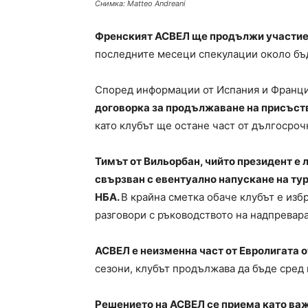
Снимка: Matteo Andreani
Френският АСВЕЛ ще продължи участиет
последните месеци спекулации около бъд
Според информации от Испания и Франц
договорка за продължаване на присъств
като клубът ще остане част от дългосроч
Тимът от Вильорбан, чийто президент е 
свързван с евентуално напускане на ту
НБА.
В крайна сметка обаче клубът е изб
разговори с ръководството на надпревара
АСВЕЛ е неизменна част от Евролигата от
сезони, клубът продължава да бъде сред
Решението на АСВЕЛ се приема като важ