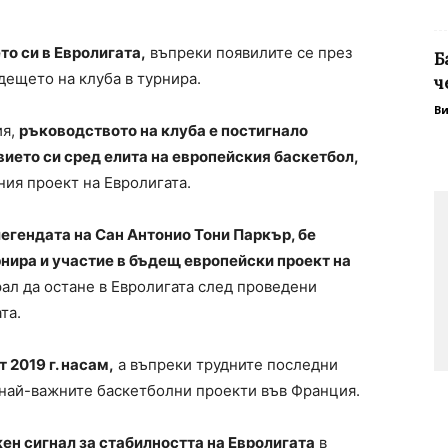
о си в Евролигата,
въпреки появилите се през
Б
ещето на клуба в турнира.
ч
В
ия,
ръководството на клуба е постигнало
ието си сред елита на европейския баскетбол,
ния проект на Евролигата.
легендата на Сан Антонио Тони Паркър, бе
рнира и участие в бъдещ европейски проект на
рал да остане в Евролигата след проведени
та.
 2019 г. насам,
а въпреки трудните последни
 най-важните баскетболни проекти във Франция.
ен сигнал за стабилността на Евролигата
в