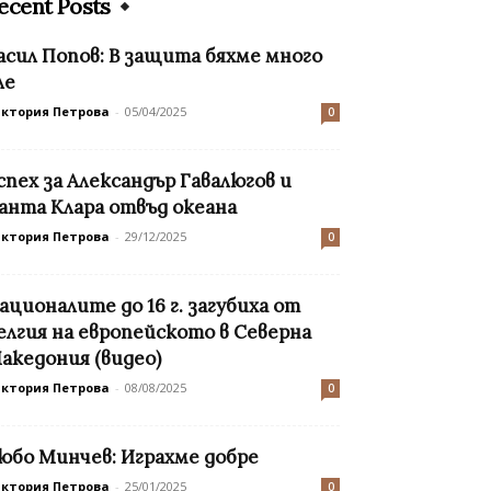
ecent Posts
асил Попов: В защита бяхме много
ле
иктория Петрова
-
05/04/2025
0
спех за Александър Гавалюгов и
анта Клара отвъд океана
иктория Петрова
-
29/12/2025
0
ационалите до 16 г. загубиха от
елгия на европейското в Северна
акедония (видео)
иктория Петрова
-
08/08/2025
0
юбо Минчев: Играхме добре
иктория Петрова
-
25/01/2025
0