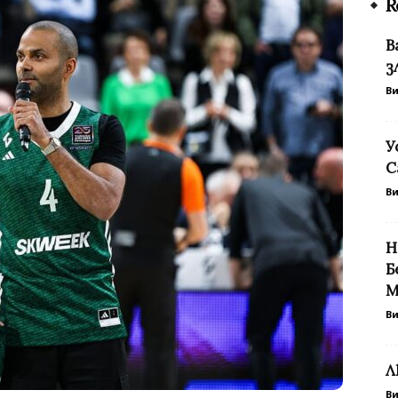
R
В
з
В
У
С
В
Н
Б
М
В
Л
В