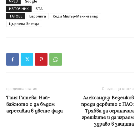
ЧРЕЗ
Google
ИЗТОЧНИК
БТА
ТАГОВЕ
Евролига
Коди Милър-Макинтайър
Цървена Звезда
предишна статия
Следваща статия
Таня Гатева: Най-
Александър Везенков
важното е да бъдем
преди дербито с ПАО:
агресивни в двете фази
Трябва да ограничим
грешките и да играем
здраво в защита