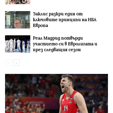
Заклис разкри един от
ключовите принципи на НБА
Европа
Реал Мадрид потвърди
участието си в Евролигата и
през следващия сезон