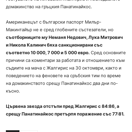
домакинство на гръцкия Панатинайкос.
Американецът с български паспорт Милър-
Макинтайър не е сред глобените състезатели, но
съотборниците му Неманя Недович, Лука Митрович
и Никола Калинич бяха санкционирани със
съответно 10 000, 7 000 и 5 000 евро.
Сред основните
причини са коментари за работата и отношението към
съдиите на мача с Жалгирис на 30 октомври, както и
поведението на феновете на сръбския тим по време
на домакинството срещу Панатинайкос два дни по-
късно.
Цървена звезда отстъпи пред Жалгирис с 84:86, а
срещу Панатинайкос претърпя поражение със 77:81.