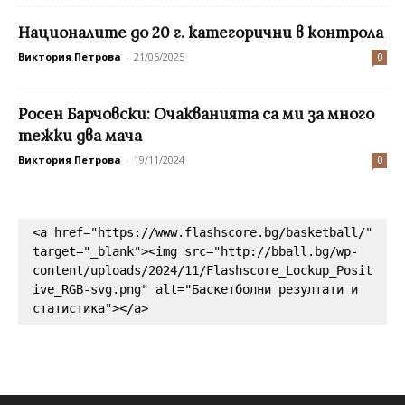
Националите до 20 г. категорични в контрола
Виктория Петрова
-
21/06/2025
0
Росен Барчовски: Очакванията са ми за много
тежки два мача
Виктория Петрова
-
19/11/2024
0
<a href="https://www.flashscore.bg/basketball/" 
target="_blank"><img src="http://bball.bg/wp-
content/uploads/2024/11/Flashscore_Lockup_Posit
ive_RGB-svg.png" alt="Баскетболни резултати и 
статистика"></a>