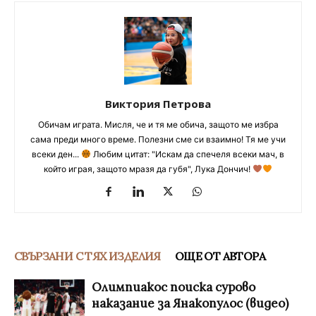
Виктория Петрова
Обичам играта. Мисля, че и тя ме обича, защото ме избра
сама преди много време. Полезни сме си взаимно! Тя ме учи
всеки ден...
Любим цитат: "Искам да спечеля всеки мач, в
който играя, защото мразя да губя", Лука Дончич!
СВЪРЗАНИ С ТЯХ ИЗДЕЛИЯ
ОЩЕ ОТ АВТОРА
Олимпиакос поиска сурово
наказание за Янакопулос (видео)