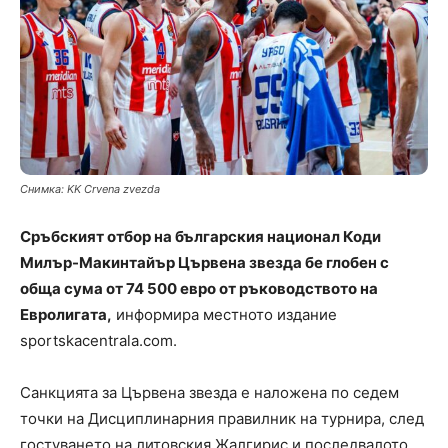
Снимка: KK Crvena zvezda
Сръбският отбор на българския национал Коди
Милър-Макинтайър Цървена звезда бе глобен с
обща сума от 74 500 евро от ръководството на
Евролигата,
информира местното издание
sportskacentrala.com.
Санкцията за Цървена звезда е наложена по седем
точки на Дисциплинарния правилник на турнира, след
гостуването на литовския Жалгирис и последвалото