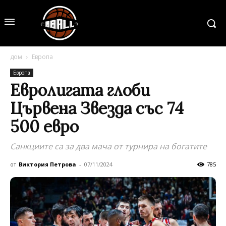
дом
Европа
Европа
Евролигата глоби
Цървена Звезда със 74
500 евро
Санкциите са за два мача от турнира на богатите
от
Виктория Петрова
-
07/11/2024
785