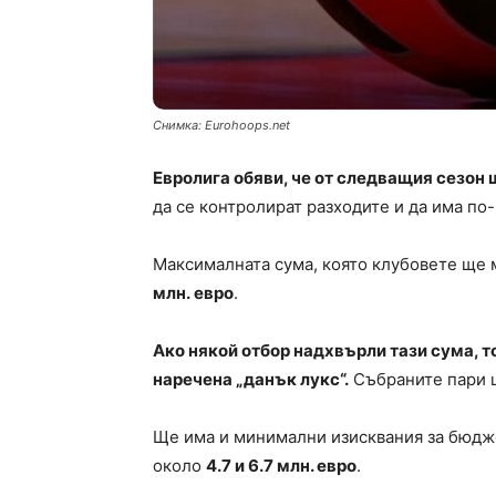
Снимка: Eurohoops.net
Евролига обяви, че от следващия сезон
да се контролират разходите и да има п
Максималната сума, която клубовете ще м
м
лн
.
евро
.
Ако някой отбор надхвърли тази сума, т
наречена
„данък лукс“
.
Събраните пари щ
Ще има и минимални изисквания за бюдже
около
4
.
7 и 6
.
7 м
лн
.
евро
.