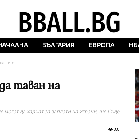
НАЧАЛНА
БЪЛГАРИЯ
ЕВРОПА
НБ
аплатите
да таван на
 могат да харчат за заплати на играчи, ще бъде
333