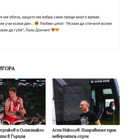
тя ме обича, защото ме избра сама преди много време.
ме учи всеки ден...
Любим цитат: "Искам да спечеля всеки
разя да губя", Лука Дончич!
ВТОРА
Везенков и Олимпиакос
Асен Николов: Направихме един
ите в Гърция
невероятен сезон