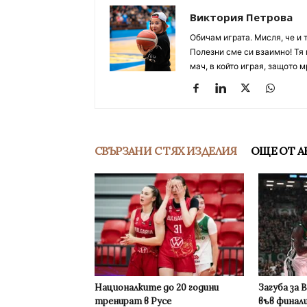
Виктория Петрова
Обичам играта. Мисля, че и 
Полезни сме си взаимно! Тя 
мач, в който играя, защото м
СВЪРЗАНИ С ТЯХ ИЗДЕЛИЯ
ОЩЕ ОТ А
Националките до 20 години
Загуба за 
тренират в Русе
във финал