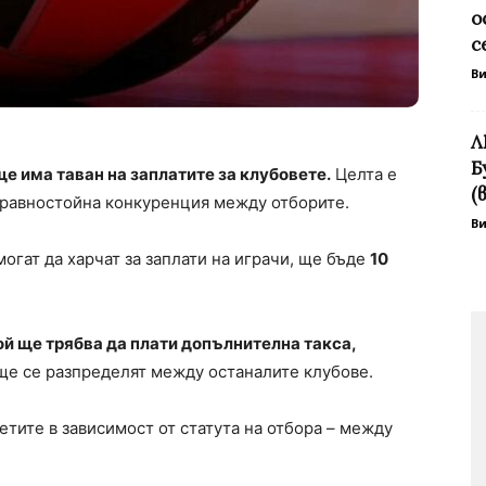
о
с
В
Л
Б
 ще има
таван на заплатите
за клубовете.
Целта е
(
о-равностойна конкуренция между отборите.
В
огат да харчат за заплати на играчи, ще бъде
10
ой ще трябва да плати допълнителна такса,
е се разпределят между останалите клубове.
тите в зависимост от статута на отбора – между