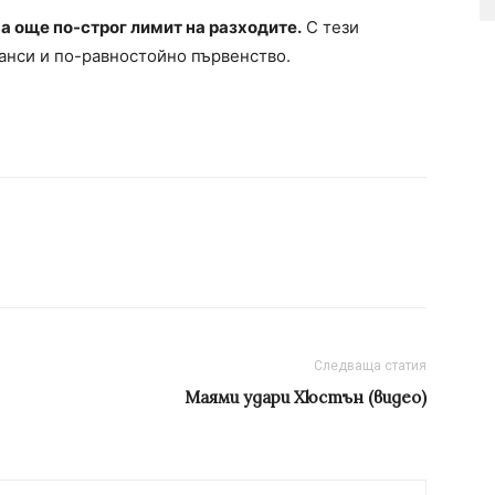
а още по-строг лимит на разходите.
С тези
анси и по-равностойно първенство.
Следваща статия
Маями удари Хюстън (видео)