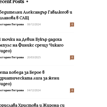
ecent Posts
бедителни Александър Гавалюгов и
иланова в САЩ
иктория Петрова
-
08/12/2024
0
1 точки на Девин Букър дадоха
мпулс на Финикс срещу Чикаго
видео)
иктория Петрова
-
20/03/2025
0
ета победа за Берое в
дриатическата лига за жени
видео)
иктория Петрова
-
04/12/2024
0
орислава Христова и Жирона си