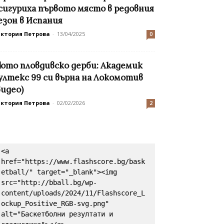
сигуриха първото място в редовния
езон в Испания
иктория Петрова
-
13/04/2025
0
юто пловдивско дерби: Академик
ултекс 99 си върна на Локомотив
видео)
иктория Петрова
-
02/02/2026
2
<a 
href="https://www.flashscore.bg/bask
etball/" target="_blank"><img 
src="http://bball.bg/wp-
content/uploads/2024/11/Flashscore_L
ockup_Positive_RGB-svg.png" 
alt="Баскетболни резултати и 