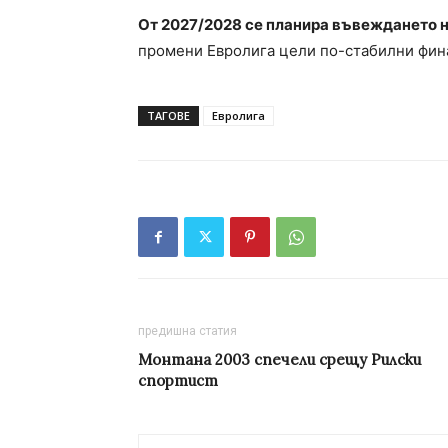
О
т
2027/
20
28 се планира въвеждането н
промени Евролига цели по-стабилни фин
ТАГОВЕ
Евролига
предишна статия
Монтана 2003 спечели срещу Рилски
спортист