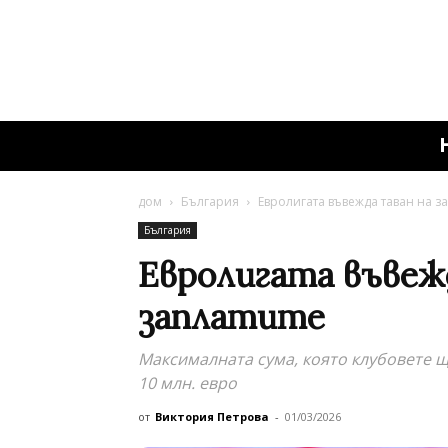
дом
България
Евролигата въвежда таван на з
България
Евролигата въвеж
заплатите
Максималната сума, която клубовете ще
10 млн. евро
от
Виктория Петрова
-
01/03/2026