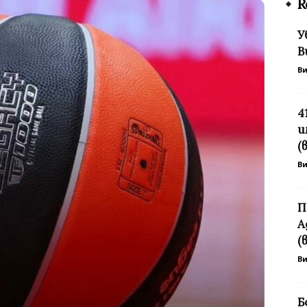
R
У
В
В
4
и
(
В
П
А
(
В
Б