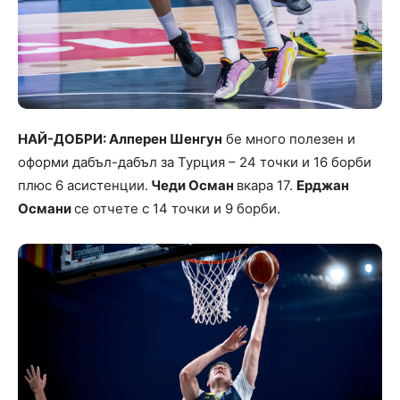
НАЙ-ДОБРИ: Алперен Шенгун
бе много полезен и
оформи дабъл-дабъл за Турция – 24 точки и 16 борби
плюс 6 асистенции.
Чеди Осман
вкара 17.
Ерджан
Османи
се отчете с 14 точки и 9 борби.