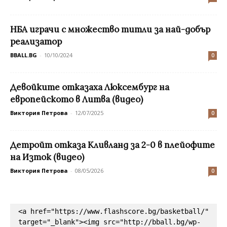
НБА играчи с множество титли за най-добър
реализатор
BBALL.BG
-
10/10/2024
0
Девойките отказаха Люксембург на
европейското в Литва (видео)
Виктория Петрова
-
12/07/2025
0
Детройт отказа Кливланд за 2-0 в плейофите
на Изток (видео)
Виктория Петрова
-
08/05/2026
0
<a href="https://www.flashscore.bg/basketball/" 
target="_blank"><img src="http://bball.bg/wp-