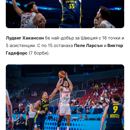
Лудвиг Хакансон
бе най-добър за Швеция с 16 точки и
5 асистенции. С по 15 останаха
Пеле Ларсън
и
Виктор
Гадефорс
(7 борби).