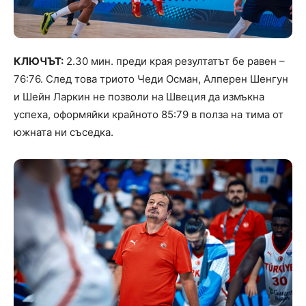
КЛЮЧЪТ:
2.30 мин. преди края резултатът бе равен –
76:76. След това триото Чеди Осман, Алперен Шенгун
и Шейн Ларкин не позволи на Швеция да измъкна
успеха, оформяйки крайното 85:79 в полза на тима от
южната ни съседка.