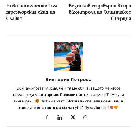
Ново попълнение към
Везенков се завърна в игра
треньорския екип на
в контрола на Олимпиакос
Славия
в Гърция
Виктория Петрова
Обичам играта. Мисля, че и тя ме обича, защото ме избра
сама преди много време. Полезни сме си взаимно! Тя ме учи
всеки ден...
Любим цитат: "Искам да спечеля всеки мач, в
който играя, защото мразя да губя", Лука Дончич!