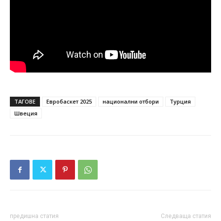
ТАГОВЕ
Евробаскет 2025
национални отбори
Турция
Швеция
предишна статия
Следваща статия