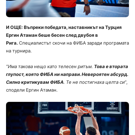
И ОЩЕ:
Въпреки победата, наставникът на Турция
Ергин Атаман беше бесен след двубоя в
Рига.
Специалистът скочи на ФИБА заради програмата
на турнира.
”Има такова нещо като телесен ритъм.
Това е втората
глупост, която ФИБА ни направи. Невероятен абсурд.
Силно критикувам ФИБА
. Те не постигнаха целта си
“,
сподели Ергин Атаман.