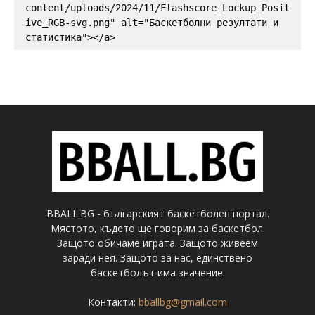
content/uploads/2024/11/Flashscore_Lockup_Posit
ive_RGB-svg.png" alt="Баскетболни резултати и 
статистика"></a>
BBALL.BG - българският баскетболен портал.
Мястото, където ще говорим за баскетбол.
Защото обичаме играта. Защото живеем
заради нея. Защото за нас, единствено
баскетболът има значение.
Контакти:
bballbg@gmail.com