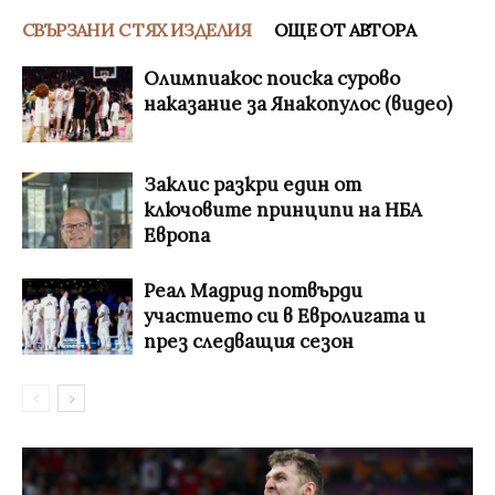
СВЪРЗАНИ С ТЯХ ИЗДЕЛИЯ
ОЩЕ ОТ АВТОРА
Олимпиакос поиска сурово
наказание за Янакопулос (видео)
Заклис разкри един от
ключовите принципи на НБА
Европа
Реал Мадрид потвърди
участието си в Евролигата и
през следващия сезон