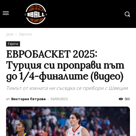
дом
Европа
Европа
ЕВРОБАСКЕТ 2025:
Турция си проправи път
до 1/4-финалите (видео)
Тимът от южната ни съседка се пребори с Швеция
от
Виктория Петрова
-
06/09/2025
500