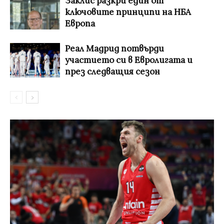
Заклис разкри един от
ключовите принципи на НБА
Европа
Реал Мадрид потвърди
участието си в Евролигата и
през следващия сезон