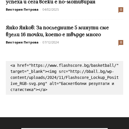
успеха и сега всеки е по-мотивиран
Виктория Петрова
-
04/02/2025
0
Янко Янков: За последните 5 минути сме
взели 16 точки, което е твърде много
Виктория Петрова
-
07/12/2024
0
<a href="https://www.flashscore.bg/basketball/" 
target="_blank"><img src="http://bball.bg/wp-
content/uploads/2024/11/Flashscore_Lockup_Posit
ive_RGB-svg.png" alt="Баскетболни резултати и 
статистика"></a>