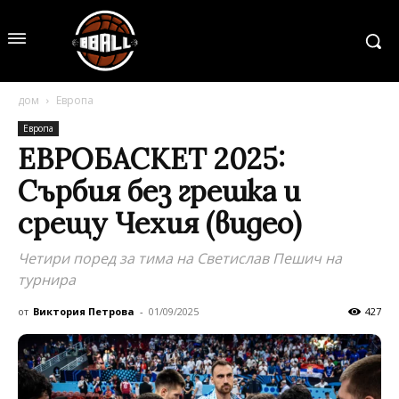
дом
Европа
Европа
ЕВРОБАСКЕТ 2025:
Сърбия без грешка и
срещу Чехия (видео)
Четири поред за тима на Светислав Пешич на
турнира
от
Виктория Петрова
-
01/09/2025
427