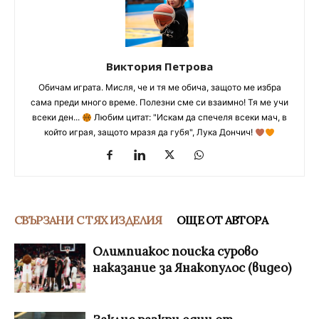
Виктория Петрова
Обичам играта. Мисля, че и тя ме обича, защото ме избра
сама преди много време. Полезни сме си взаимно! Тя ме учи
всеки ден...
Любим цитат: "Искам да спечеля всеки мач, в
който играя, защото мразя да губя", Лука Дончич!
СВЪРЗАНИ С ТЯХ ИЗДЕЛИЯ
ОЩЕ ОТ АВТОРА
Олимпиакос поиска сурово
наказание за Янакопулос (видео)