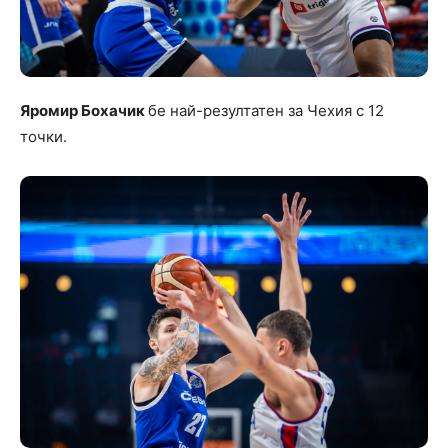
Яромир Бохачик
бе най-резултатен за Чехия с 12
точки.