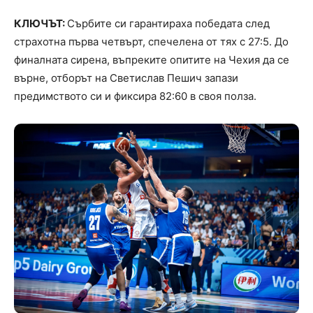
КЛЮЧЪТ:
Сърбите си гарантираха победата след
страхотна първа четвърт, спечелена от тях с 27:5. До
финалната сирена, въпреките опитите на Чехия да се
върне, отборът на Светислав Пешич запази
предимството си и фиксира 82:60 в своя полза.