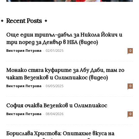
Recent Posts
Още един трипъл-дабъл за Никола Йокич и
три поред за Денвър в НБА (видео)
Виктория Петрова
-
02/01/2025
0
Монако стяга куфарите за Абу Даби, там го
чакат Везенков и Олимпиакос (видео)
Виктория Петрова
-
06/05/2025
0
София очаква Везенков и Олимпиакос
Виктория Петрова
-
08/04/2026
0
Борислава Христова: Опитахме вкуса на