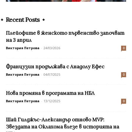
Recent Posts
Плейофите в женското първенство започват
на 3 април
Виктория Петрова
-
24/03/2026
0
Французин продължава с Анадолу Ефес
Виктория Петрова
-
04/07/2025
0
Нова промяна в програмата на НБЛ
Виктория Петрова
-
13/12/2025
0
Шай Гилджъс-Александър отново MVP:
Звездата на Оклахома влезе в историята на