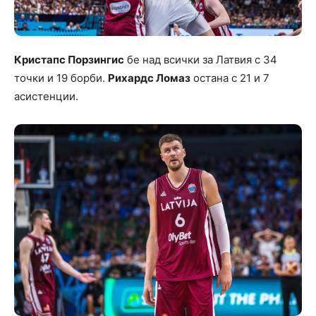
Кристапс Порзингис
бе над всички за Латвия с 34
точки и 19 борби.
Рихардс Ломаз
остана с 21 и 7
асистенции.