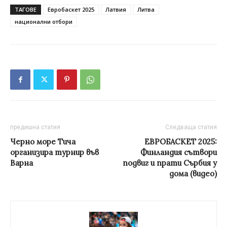
ТАГОВЕ
Евробаскет 2025
Латвия
Литва
национални отбори
предишна статия
Следваща статия
Черно море Тича
ЕВРОБАСКЕТ 2025:
организира турнир във
Финландия сътвори
Варна
подвиг и прати Сърбия у
дома (видео)