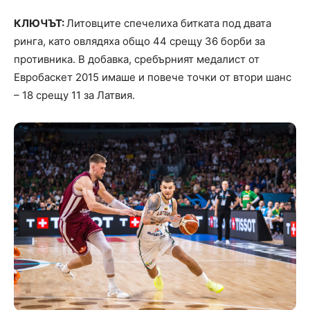
КЛЮЧЪТ:
Литовците спечелиха битката под двата
ринга, като овлядяха общо 44 срещу 36 борби за
противника. В добавка, сребърният медалист от
Евробаскет 2015 имаше и повече точки от втори шанс
– 18 срещу 11 за Латвия.