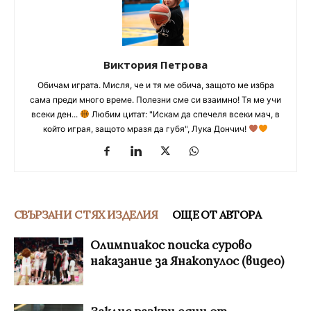
Виктория Петрова
Обичам играта. Мисля, че и тя ме обича, защото ме избра
сама преди много време. Полезни сме си взаимно! Тя ме учи
всеки ден...
Любим цитат: "Искам да спечеля всеки мач, в
който играя, защото мразя да губя", Лука Дончич!
СВЪРЗАНИ С ТЯХ ИЗДЕЛИЯ
ОЩЕ ОТ АВТОРА
Олимпиакос поиска сурово
наказание за Янакопулос (видео)