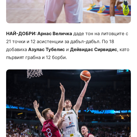
НАЙ-ДОБРИ: Арнас Величка
даде тон на литовците с
21 точки и 12 асистенции за дабъл-дабъл. По 18
добавиха
Азулас Тубелис
и
Дейвидас Сирвидис
, като
първият грабна и 12 борби.