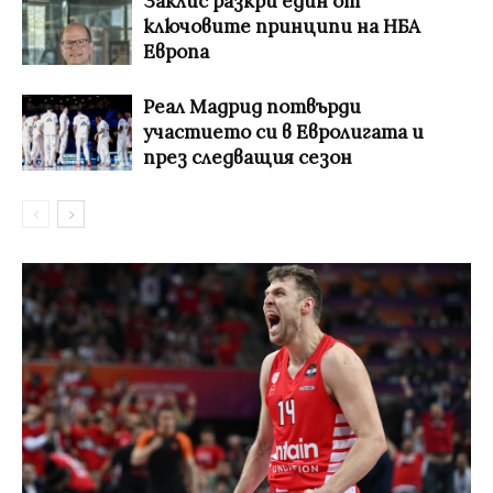
Заклис разкри един от
ключовите принципи на НБА
Европа
Реал Мадрид потвърди
участието си в Евролигата и
през следващия сезон