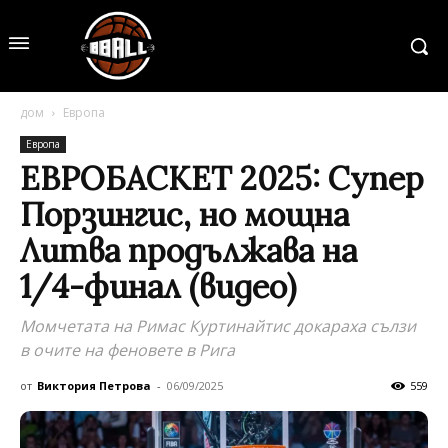
дом
Европа
Европа
ЕВРОБАСКЕТ 2025: Супер
Порзингис, но мощна
Литва продължава на
1/4-финал (видео)
Момчетата на Римас Куртинайтис докараха сълзи
в очите на феновете в Рига
от
Виктория Петрова
-
06/09/2025
559