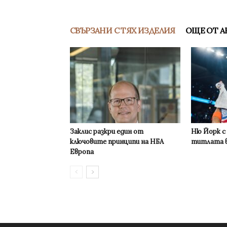
СВЪРЗАНИ С ТЯХ ИЗДЕЛИЯ
ОЩЕ ОТ А
Заклис разкри един от
Ню Йорк с
ключовите принципи на НБА
титлата в
Европа