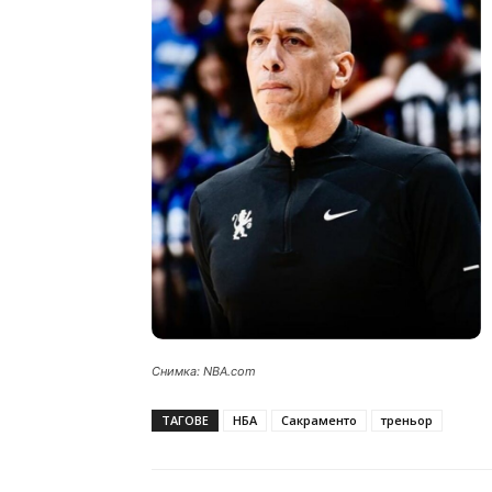
Снимка: NBA.com
ТАГОВЕ
НБА
Сакраменто
треньор