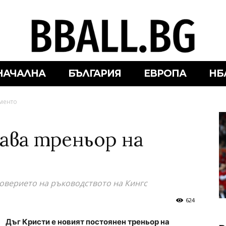
НАЧАЛНА
БЪЛГАРИЯ
ЕВРОПА
НБ
аменто
ава треньор на
оверието на ръководството на Кингс
624
Дъг Кристи е новият постоянен треньор на