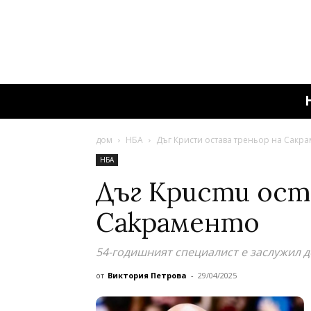
дом
НБА
Дъг Кристи остава треньор на Сакр
НБА
Дъг Кристи ост
Сакраменто
54-годишният специалист е заслужил д
от
Виктория Петрова
-
29/04/2025