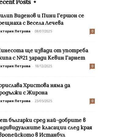
ecent Posts
илип Виденов и Пини Гершон се
рещнаха с Весела Лечева
иктория Петрова
-
08/07/2025
0
инесота ще извади от употреба
кипа с №21 заради Кевин Гарнет
иктория Петрова
-
18/12/2025
0
орислава Христова няма да
родължи с Жирона
иктория Петрова
-
23/05/2025
0
ет българки сред най-добрите в
ндивидуалните класации след края
вропейското в Истанбул