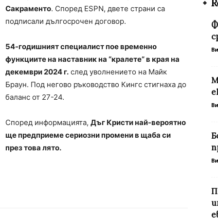
R
Сакраменто
. Според ESPN, двете страни са
подписали дългосрочен договор.
Ф
с
54-годишният специалист пое временно
В
функциите на наставник на “кралете” в края на
декември 2024 г.
след уволнението на Майк
М
Браун. Под негово ръководство Кингс стигнаха до
е
баланс от 27-24.
В
Според информацията,
Дъг Кристи най-вероятно
ще предприеме сериозни промени в щаба си
Б
п
през това лято.
В
П
и
е