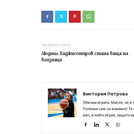
предишна статия
Людмил Хаджисотиров стана баща на
близнаци
Виктория Петрова
Обичам играта. Мисля, че и 
Полезни сме си взаимно! Тя 
мач, в който играя, защото м