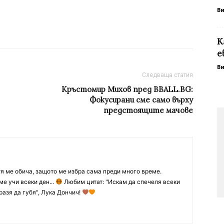
В
К
е
В
Следваща статия
Кръстомир Михов пред BBALL.BG:
Фокусирани сме само върху
предстоящите мачове
тя ме обича, защото ме избра сама преди много време.
ме учи всеки ден...
Любим цитат: "Искам да спечеля всеки
разя да губя", Лука Дончич!