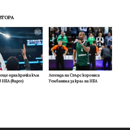
ВТОРА
 още една крачка към
Легенда на Спърс короняса
 НБА (видео)
Уембаняма за крал на НБА