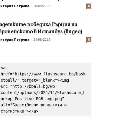
иктория Петрова
-
30/08/2025
0
адетките победиха Гърция на
вропейското в Истанбул (видео)
иктория Петрова
-
21/08/2025
0
<a 
href="https://www.flashscore.bg/bask
etball/" target="_blank"><img 
src="http://bball.bg/wp-
content/uploads/2024/11/Flashscore_L
ockup_Positive_RGB-svg.png" 
alt="Баскетболни резултати и 
статистика"></a>