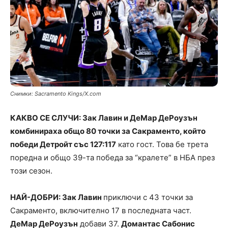
Снимки: Sacramento Kings/X.com
КАКВО СЕ СЛУЧИ: Зак Лавин и ДеМар ДеРоузън
комбинираха общо 80 точки за Сакраменто, който
победи Детройт със 127:117
като гост. Това бе трета
поредна и общо 39-та победа за “кралете” в НБА през
този сезон.
НАЙ-ДОБРИ: Зак Лавин
приключи с 43 точки за
Сакраменто, включително 17 в последната част.
ДеМар ДеРоузън
добави 37.
Домантас Сабонис