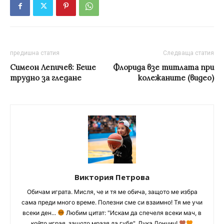
предишна статия
Следваща статия
Симеон Лепичев: Беше
Флорида взе титлата при
трудно за гледане
колежаните (видео)
Виктория Петрова
Обичам играта. Мисля, че и тя ме обича, защото ме избра
сама преди много време. Полезни сме си взаимно! Тя ме учи
всеки ден...
Любим цитат: "Искам да спечеля всеки мач, в
който играя, защото мразя да губя", Лука Дончич!