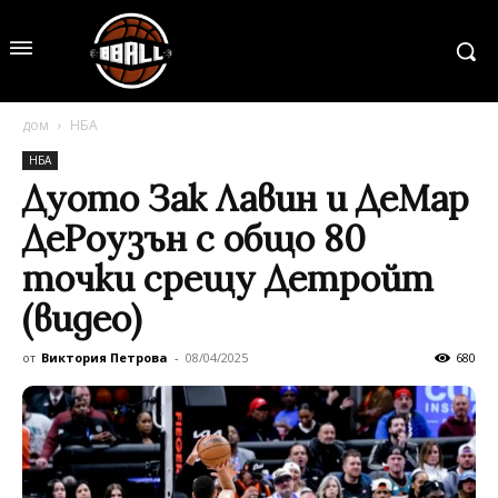
дом
НБА
НБА
Дуото Зак Лавин и ДеМар
ДеРоузън с общо 80
точки срещу Детройт
(видео)
от
Виктория Петрова
-
08/04/2025
680