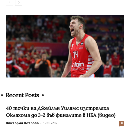
Recent Posts
40 точки на Джейлън Уилямс изстреляха
Оклахома до 3-2 във финалите в НБА (видео)
Виктория Петрова
-
17/06/2025
0