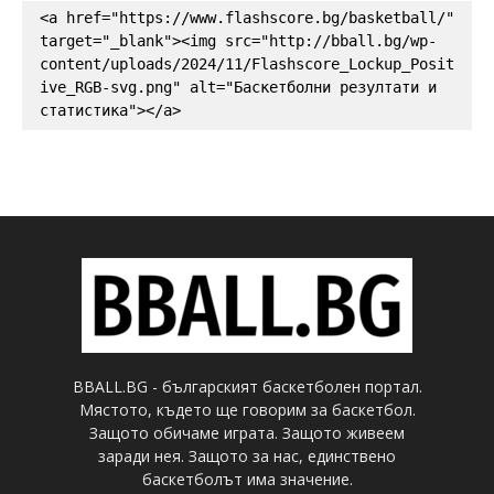
<a href="https://www.flashscore.bg/basketball/" 
target="_blank"><img src="http://bball.bg/wp-
content/uploads/2024/11/Flashscore_Lockup_Posit
ive_RGB-svg.png" alt="Баскетболни резултати и 
статистика"></a>
BBALL.BG - българският баскетболен портал.
Мястото, където ще говорим за баскетбол.
Защото обичаме играта. Защото живеем
заради нея. Защото за нас, единствено
баскетболът има значение.