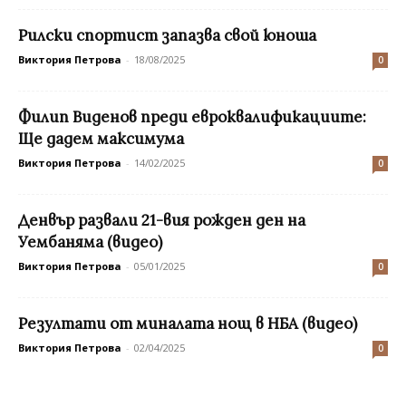
Рилски спортист запазва свой юноша
Виктория Петрова
-
18/08/2025
0
Филип Виденов преди евроквалификациите:
Ще дадем максимума
Виктория Петрова
-
14/02/2025
0
Денвър развали 21-вия рожден ден на
Уембаняма (видео)
Виктория Петрова
-
05/01/2025
0
Резултати от миналата нощ в НБА (видео)
Виктория Петрова
-
02/04/2025
0