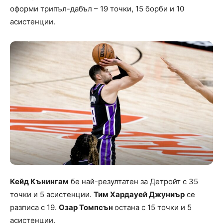
оформи трипъл-дабъл – 19 точки, 15 борби и 10
асистенции.
Кейд Кънингам
бе най-резултатен за Детройт с 35
точки и 5 асистенции.
Тим Хардауей Джуниър
се
разписа с 19.
Озар Томпсън
остана с 15 точки и 5
асистенции.