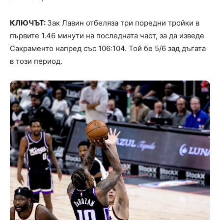
КЛЮЧЪТ:
Зак Лавин отбеляза три поредни тройки в
първите 1.46 минути на последната част, за да изведе
Сакраменто напред със 106:104. Той бе 5/6 зад дъгата
в този период.