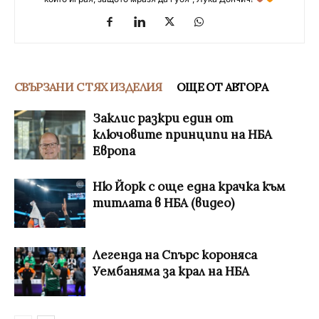
СВЪРЗАНИ С ТЯХ ИЗДЕЛИЯ
ОЩЕ ОТ АВТОРА
Заклис разкри един от
ключовите принципи на НБА
Европа
Ню Йорк с още една крачка към
титлата в НБА (видео)
Легенда на Спърс короняса
Уембаняма за крал на НБА