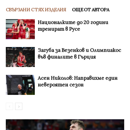
СВЪРЗАНИ С ТЯХ ИЗДЕЛИЯ
ОЩЕ ОТ АВТОРА
Националките до 20 години
тренират в Русе
Загуба за Везенков и Олимпиакос
във финалите в Гърция
Асен Николов: Направихме един
невероятен сезон