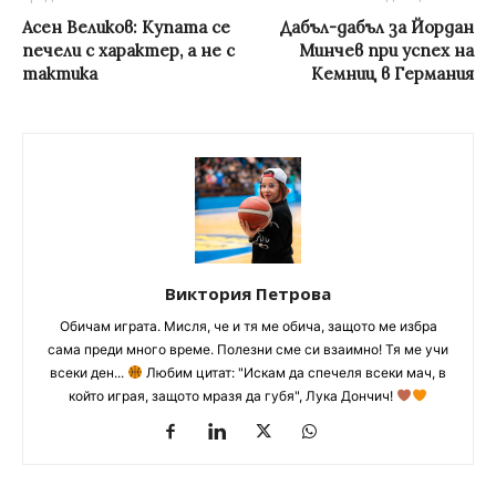
Асен Великов: Купата се
Дабъл-дабъл за Йордан
печели с характер, а не с
Минчев при успех на
тактика
Кемниц в Германия
Виктория Петрова
Обичам играта. Мисля, че и тя ме обича, защото ме избра
сама преди много време. Полезни сме си взаимно! Тя ме учи
всеки ден...
Любим цитат: "Искам да спечеля всеки мач, в
който играя, защото мразя да губя", Лука Дончич!