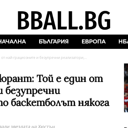
НАЧАЛНА
БЪЛГАРИЯ
ЕВРОПА
НБ
 от най-грациозните и безупречни реализатори,...
юрант: Той е един от
и безупречни
то баскетболът някога
вали звездата на Хюстън