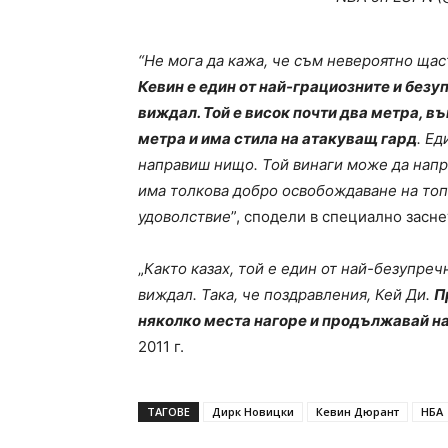
“Не мога да кажа, че съм невероятно щаст
Кевин е един от най-грациозните и безу
виждал. Той е висок почти два метра, въп
метра и има стила на атакуващ гард
. Е
направиш нищо. Той винаги може да напра
има толкова добро освобождаване на топ
удоволствие
”, сподели в специално засн
„
Както казах, той е един от най-безупреч
виждал. Така, че поздравления, Кей Ди.
П
няколко места нагоре и продължавай на
2011 г.
ТАГОВЕ
Дирк Новицки
Кевин Дюрант
НБА