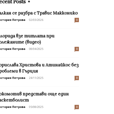
ecent Posts
алкан се разбра с Травис Макконико
иктория Петрова
-
02/03/2026
0
лорида взе титлата при
олежаните (видео)
иктория Петрова
-
08/04/2025
0
орислава Христова и Атинайкос без
роблеми в Гърция
иктория Петрова
-
24/11/2025
0
окомотив представи още един
аскетболист
иктория Петрова
-
05/08/2025
0