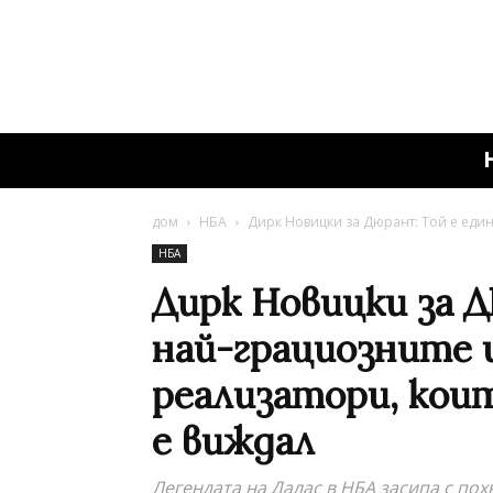
дом
НБА
Дирк Новицки за Дюрант: Той е един
НБА
Дирк Новицки за Д
най-грациозните 
реализатори, кои
е виждал
Легендата на Далас в НБА засипа с пох