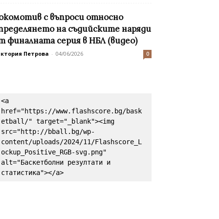
окомотив с въпроси относно
пределянето на съдийските наряди
т финалната серия в НБЛ (видео)
иктория Петрова
-
04/06/2026
0
<a 
href="https://www.flashscore.bg/bask
etball/" target="_blank"><img 
src="http://bball.bg/wp-
content/uploads/2024/11/Flashscore_L
ockup_Positive_RGB-svg.png" 
alt="Баскетболни резултати и 
статистика"></a>