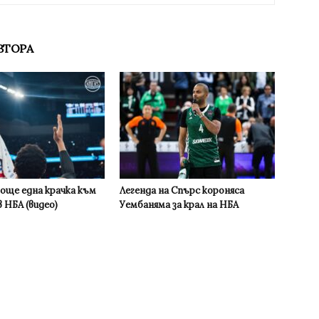
ВТОРА
 още една крачка към
Легенда на Спърс короняса
 НБА (видео)
Уембаняма за крал на НБА