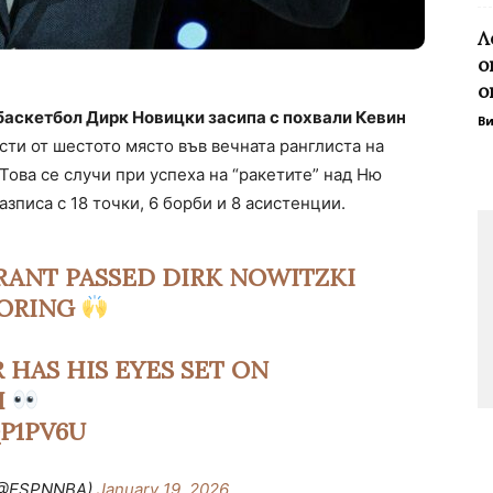
Л
о
о
 баскетбол Дирк Новицки засипа с похвали Кевин
В
сти от шестото място във вечната ранглиста на
Това се случи при успеха на “ракетите” над Ню
разписа с 18 точки, 6 борби и 8 асистенции.
ANT PASSED DIRK NOWITZKI
CORING
 HAS HIS EYES SET ON
H
P1PV6U
(@ESPNNBA)
January 19, 2026