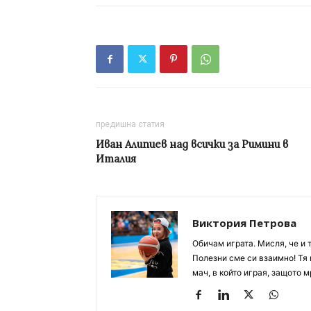
предишна статия
Иван Алипиев нaд всички за Римини в
Италия
Виктория Петрова
Обичам играта. Мисля, че и 
Полезни сме си взаимно! Тя 
мач, в който играя, защото м