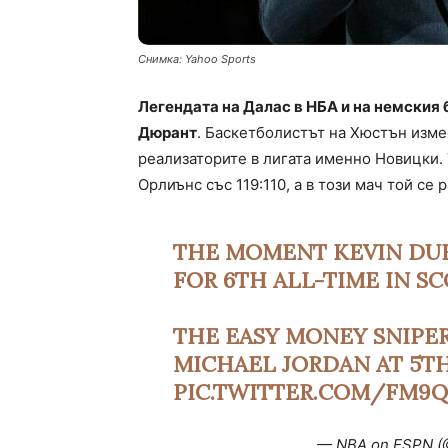
Снимка: Yahoo Sports
Легендата на Далас в НБА и на немския
Дюрант
. Баскетболистът на Хюстън изме
реализаторите в лигата именно Новицки. 
Орлиънс със 119:110, а в този мач той се 
THE MOMENT KEVIN DUR
FOR 6TH ALL-TIME IN S
THE EASY MONEY SNIPER
MICHAEL JORDAN AT 5T
PIC.TWITTER.COM/FM9Q
— NBA on ESPN 