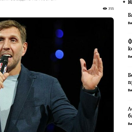
R
355
Б
В
Ф
к
В
Б
п
В
Л
б
В