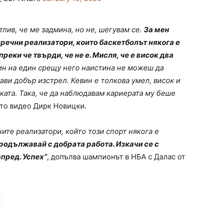
лив, че ме задмина, но не, шегувам се.
За мен
пречни реализатори, които баскетболът някога е
реки че твърди, че не е. Мисля, че е висок два
дин на един срещу него наистина не можеш да
ви добър изстрел. Кевин е толкова умел, висок и
ката. Така, че да наблюдавам кариерата му беше
ето видео Дирк Новицки.
ните реализатори, който този спорт някога е
родължавай с добрата работа. Изкачи се с
пред. Успех“
, допълва шампионът в НБА с Далас от