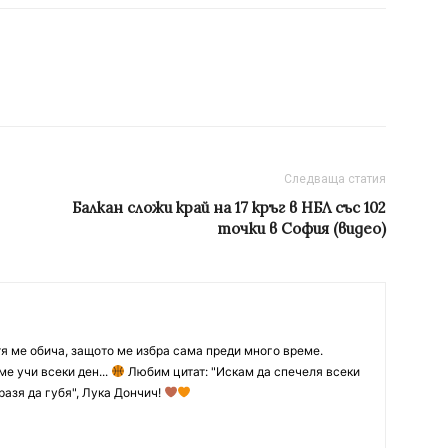
Следваща статия
Балкан сложи край на 17 кръг в НБЛ със 102
точки в София (видео)
тя ме обича, защото ме избра сама преди много време.
ме учи всеки ден...
Любим цитат: "Искам да спечеля всеки
разя да губя", Лука Дончич!