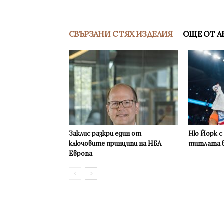
СВЪРЗАНИ С ТЯХ ИЗДЕЛИЯ
ОЩЕ ОТ А
Заклис разкри един от
Ню Йорк с
ключовите принципи на НБА
титлата в
Европа