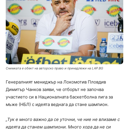
Снимката е обект на авторско право и принадлежи на LAP.BG
Генералният мениджър на Локомотив Пловдив
Димитър Чанков заяви, че отборът не започва
участието си в Националната баскетболна лига за
мъже (НБЛ) с идеята веднага да стане шампион.
„Тук е много важно да се уточни, че ние не влизаме с
идеята да станем шампиони. Много хора да не си