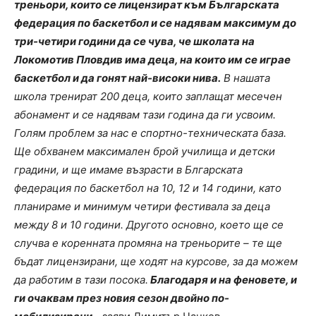
треньори, които се лицензират към Българската
федерация по баскетбол и се надявам максимум до
три-четири години да се чува, че школата на
Локомотив Пловдив има деца, на които им се играе
баскетбол и да гонят най-високи нива.
В нашата
школа тренират 200 деца, които заплащат месечен
абонамент и се надявам тази година да ги усвоим.
Голям проблем за нас е спортно-техническата база.
Ще обхванем максимален брой училища и детски
градини, и ще имаме възрасти в Блгарската
федерация по баскетбол на 10, 12 и 14 години, като
планираме и минимум четири фестивала за деца
между 8 и 10 години. Другото основно, което ще се
случва е коренната промяна на треньорите – те ще
бъдат лицензирани, ще ходят на курсове, за да можем
да работим в тази посока.
Благодаря и на феновете, и
ги очаквам през новия сезон двойно по-