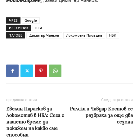
мобилизирани
„
, заяви Димитър Чанков.
ЧРЕЗ
Google
ИЗТОЧНИК
БТА
ТАГОВЕ
Димитър Чанков
Локомотив Пловдив
НБЛ
предишна статия
Следваща статия
Евелин Парасков за
Рилски и Чавдар Костов се
Локомотив в НБЛ: Сега е
разбраха за още два
нашето време да
сезона
покажем на какво сме
способни