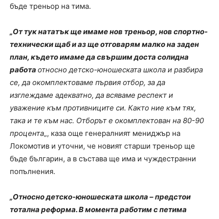
бъде треньор на тима.
„От тук нататък ще имаме нов треньор, нов спортно-
технически щаб и аз ще отговарям малко на заден
план, където имаме да свършим доста солидна
работа
относно детско-юношеската школа и разбира
се, да окомплектоваме първия отбор, за да
изглеждаме адекватно, да всяваме респект и
уважение към противниците си. Както ние към тях,
така и те към нас. Отборът е окомплектован на 80-90
процента
„, каза още генералният мениджър на
Локомотив и уточни, че новият старши треньор ще
бъде българин, а в състава ще има и чуждестранни
попълнения.
„Относно детско-юношеската школа – предстои
тотална реформа. В момента работим с петима