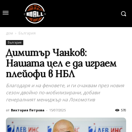
дом
България
България
Димитър Чанков:
Нашата цел е да играем
плейофи в НБЛ
Благодаря и на феновете, и ги очаквам през новия
сезон двойно по-мобилизирани, добави
генералният мениджър на Локомотив
от
Виктория Петрова
-
15/07/2025
570