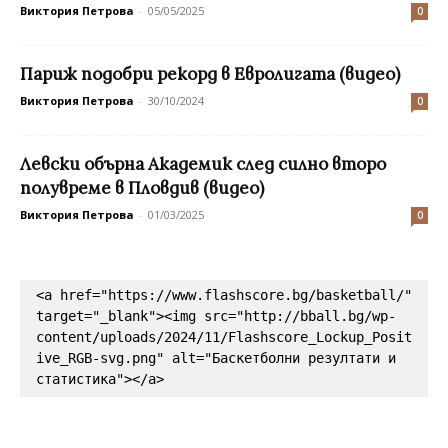
Виктория Петрова
-
05/05/2025
0
Париж подобри рекорд в Евролигата (видео)
Виктория Петрова
-
30/10/2024
0
Левски обърна Академик след силно второ
полувреме в Пловдив (видео)
Виктория Петрова
-
01/03/2025
0
<a href="https://www.flashscore.bg/basketball/" 
target="_blank"><img src="http://bball.bg/wp-
content/uploads/2024/11/Flashscore_Lockup_Posit
ive_RGB-svg.png" alt="Баскетболни резултати и 
статистика"></a>