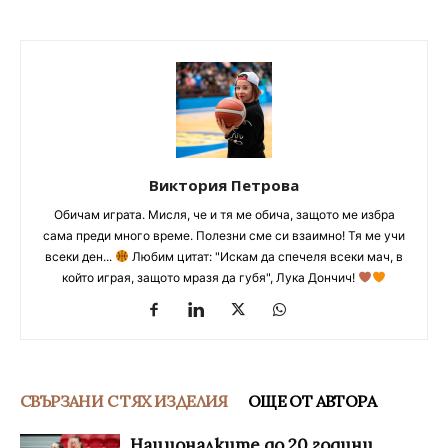
Виктория Петрова
Обичам играта. Мисля, че и тя ме обича, защото ме избра
сама преди много време. Полезни сме си взаимно! Тя ме учи
всеки ден...
Любим цитат: "Искам да спечеля всеки мач, в
който играя, защото мразя да губя", Лука Дончич!
СВЪРЗАНИ С ТЯХ ИЗДЕЛИЯ
ОЩЕ ОТ АВТОРА
Националките до 20 години