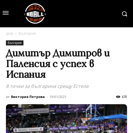
дом
България
България
Димитър Димитров и
Паленсия с успех в
Испания
8 точки за българина срещу Естела
от
Виктория Петрова
-
19/01/2025
670