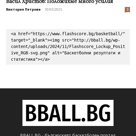
Васил Христов: Положихме много усилия
Виктория Петрова
-
30/03/2025
0
<a href="https://www.flashscore.bg/basketball/" 
target="_blank"><img src="http://bball.bg/wp-
content/uploads/2024/11/Flashscore_Lockup_Posit
ive_RGB-svg.png" alt="Баскетболни резултати и 
статистика"></a>
BBALL.BG - българският баскетболен портал.