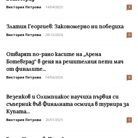
Виктория Петрова
-
14/04/2025
3
Златин Георгиев: Закономерно ни победиха
Виктория Петрова
-
28/12/2024
0
Отварят по-рано касите на „Арена
Ботевград“ в деня на решителния пети мач
от финалите...
Виктория Петрова
-
04/06/2026
0
Везенков и Олимпиакос научиха първия си
съперник във Финалната осмица в турнира за
Купата...
Виктория Петрова
-
20/01/2025
0