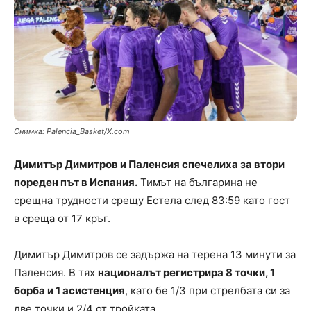
Снимка: Palencia_Basket/X.com
Димитър Димитров и Паленсия спечелиха за втори
пореден път в Испания.
Тимът на българина не
срещна трудности срещу Естела след 83:59 като гост
в среща от 17 кръг.
Димитър Димитров се задържа на терена 13 минути за
Паленсия. В тях
националът регистрира 8 точки, 1
борба и 1 асистенция
, като бе 1/3 при стрелбата си за
две точки и 2/4 от тройката.