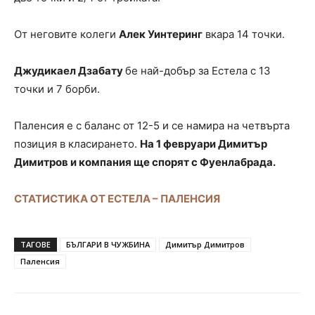
От неговите колеги
Алек Уинтеринг
вкара 14 точки.
Джудикаел Дзабату
бе най-добър за Естела с 13
точки и 7 борби.
Паленсия е с баланс от 12-5 и се намира на четвърта
позиция в класирането.
На 1 февруари Димитър
Димитров и компания ще спорят с Фуенлабрада.
СТАТИСТИКА ОТ ЕСТЕЛА – ПАЛЕНСИЯ
ТАГОВЕ
БЪЛГАРИ В ЧУЖБИНА
Димитър Димитров
Паленсия