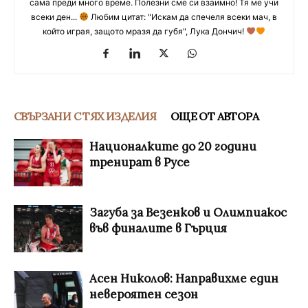
сама преди много време. Полезни сме си взаимно! Тя ме учи
всеки ден...
Любим цитат: "Искам да спечеля всеки мач, в
който играя, защото мразя да губя", Лука Дончич!
СВЪРЗАНИ С ТЯХ ИЗДЕЛИЯ
ОЩЕ ОТ АВТОРА
Националките до 20 години
тренират в Русе
Загуба за Везенков и Олимпиакос
във финалите в Гърция
Асен Николов: Направихме един
невероятен сезон