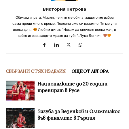
Виктория Петрова
Обичам играта. Мисля, че и тя ме обича, защото ме избра
сама преди много време. Полезни сме си взаимно! Тя ме учи
всеки ден...
Любим цитат: "Искам да спечеля всеки мач, в
който играя, защото мразя да губя", Лука Дончич!
СВЪРЗАНИ С ТЯХ ИЗДЕЛИЯ
ОЩЕ ОТ АВТОРА
Националките до 20 години
тренират в Русе
Загуба за Везенков и Олимпиакос
във финалите в Гърция