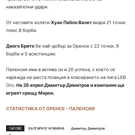
наказателни удари.
От неговите колеги
Хуан Пабло Валет
вкара 21 точки
плюс 8 борби.
Диого Брито
бе най-добър за Оренсе с 22 точки, 9
борби и 5 асистенции.
Паленсия има в актива си и 20 успеха, с което се
нарежда на шеста позиция в класирането на лига LEB
Oro.
На 26 април Димитър Димитров и компания ще
играят срещу Морон.
СТАТИСТИКА ОТ ОРЕНСЕ – ПАЛЕНСИЯ
ТАГОВЕ
БЪЛГАРИ В ЧУЖБИНА
Димитър Димитров