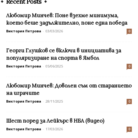
Recent Posts
Любомир Минчев: Поне взехме минимума,
което беше задължително, поне една победа
Виктория Петрова
-
03/03/2026
0
Георги Глушков се включи в инициатива за
популяризиране на спорта в Ямбол
Виктория Петрова
-
05/06/2025
0
Любомир Минчев: Доволен съм от старанието
на играчите
Виктория Петрова
-
28/11/2025
0
Шест поред за Лейкърс в НБА (видео)
Виктория Петрова
-
17/03/2026
0