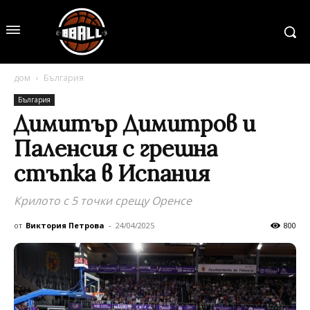
дом
България
България
Димитър Димитров и
Паленсия с грешна
стъпка в Испания
Крилото с 5 точки срещу Оренсе
от
Виктория Петрова
-
24/04/2025
800