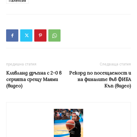
Паленсия
предишна статия
Следваща статия
Кливланд дръпна с 2-0 в
Рекорд по посещаемост и
серията срещу Маями
на финалите във ФИБА
(видео)
Къп (видео)