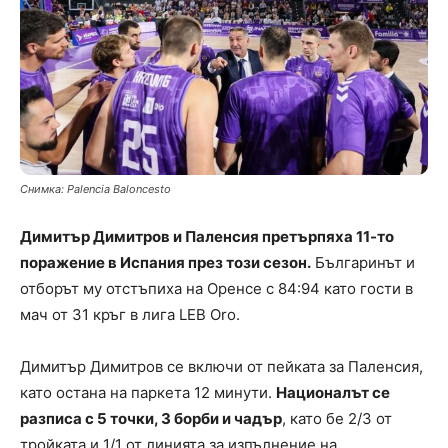
Снимка: Palencia Baloncesto
Димитър Димитров и Паленсия претърпяха 11-то
поражение в Испания през този сезон.
Българинът и
отборът му отстъпиха на Оренсе с 84:94 като гости в
мач от 31 кръг в лига LEB Oro.
Димитър Димитров се включи от пейката за Паленсия,
като остана на паркета 12 минути.
Националът се
разписа с 5 точки, 3 борби и чадър
, като бе 2/3 от
тройката и 1/1 от линията за изпълнение на