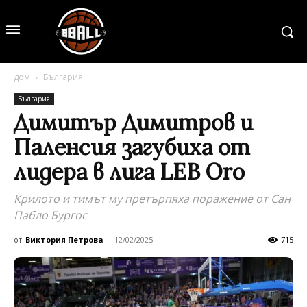
дом
България
България
Димитър Димитров и
Паленсия загубиха от
лидера в лига LEB Oro
Крилото и тимът му претърпяха поражение от Сан
Пабло Бургос
от
Виктория Петрова
-
12/02/2025
715