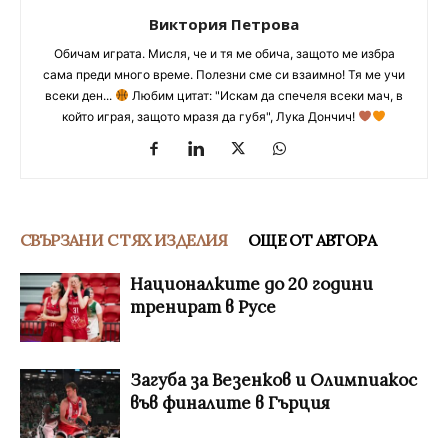
Виктория Петрова
Обичам играта. Мисля, че и тя ме обича, защото ме избра
сама преди много време. Полезни сме си взаимно! Тя ме учи
всеки ден...
Любим цитат: "Искам да спечеля всеки мач, в
който играя, защото мразя да губя", Лука Дончич!
СВЪРЗАНИ С ТЯХ ИЗДЕЛИЯ
ОЩЕ ОТ АВТОРА
Националките до 20 години
тренират в Русе
Загуба за Везенков и Олимпиакос
във финалите в Гърция