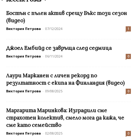
Бостън с пълен актив срещу Бъкс този сезон
(видео)
Виктория Петрова
-
07/12/2024
1
Джоел Ембийд се завръща след седмица
Виктория Петрова
-
06/11/2024
0
Лаури Марканен с личен рекорд по
резултатност с екипа на Финландия (видео)
Виктория Петрова
-
09/08/2025
0
Маргарита Маринкова: Изградили сме
страхотен колектив, смело мога да кажa, че
сме като семейство
Виктория Петрова
-
02/08/2025
0