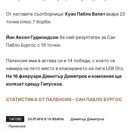
От неговите съотборници
Хуан Пабло Валет
вкара 20
точки плюс 7 борби.
Йон Аксел Гудмондсон
бе най-резултатен за Сан
Пабло Бургос с 19 точки.
Паленсия има в актива си и 14 победи, с което се
намира на пето място в класирането на лига LEB Oro.
На 16 февруари Димитър Димитров и компания ще
излязат срещу Гипускоа.
СТАТИСТИКА ОТ ПАЛЕНСИЯ – САН ПАБЛО БУРГОС
ТАГОВЕ
БЪЛГАРИ В ЧУЖБИНА
Димитър Димитров
Паленсия