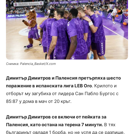
Снимка: Palencia_Basket/X.com
Димитър Димитров и Паленсия претърпяха шесто
поражение в испанската лига LEB Oro
. Крилото и
отборът му загубиха от лидера Сан Пабло Бургос с
85:87 у дома в мач от 20 кръг.
Димитър Димитров се включи от пейката за
Паленсия, като остана на терена 7 минути.
В тях
българинът овладя 1 борба, но не успя да се разпише.