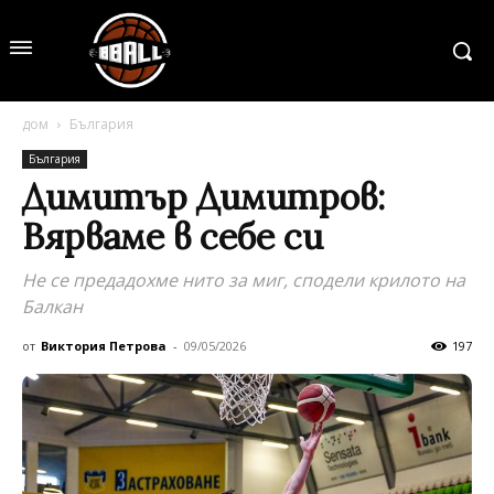
дом
България
България
Димитър Димитров:
Вярваме в себе си
Не се предадохме нито за миг, сподели крилото на
Балкан
от
Виктория Петрова
-
09/05/2026
197