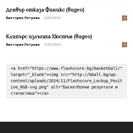
Денвър отказа Финикс (видео)
Виктория Петрова
-
25/03/2026
0
Клипърс излъгаха Хюстън (видео)
Виктория Петрова
-
12/02/2026
0
<a href="https://www.flashscore.bg/basketball/" 
target="_blank"><img src="http://bball.bg/wp-
content/uploads/2024/11/Flashscore_Lockup_Posit
ive_RGB-svg.png" alt="Баскетболни резултати и 
статистика"></a>