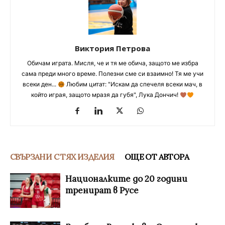
Виктория Петрова
Обичам играта. Мисля, че и тя ме обича, защото ме избра
сама преди много време. Полезни сме си взаимно! Тя ме учи
всеки ден...
Любим цитат: "Искам да спечеля всеки мач, в
който играя, защото мразя да губя", Лука Дончич!
СВЪРЗАНИ С ТЯХ ИЗДЕЛИЯ
ОЩЕ ОТ АВТОРА
Националките до 20 години
тренират в Русе