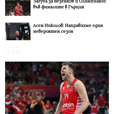
Загуба за Везенков и Олимпиакос
във финалите в Гърция
Асен Николов: Направихме един
невероятен сезон