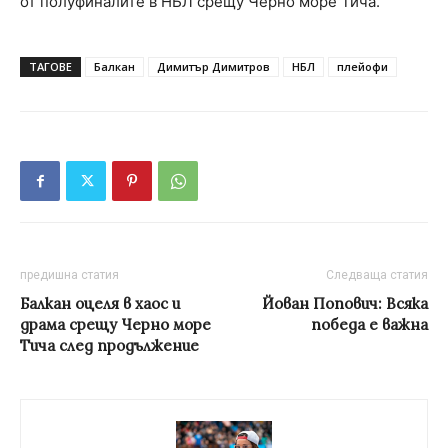
от полуфиналите в НБЛ срещу Черно море Тича.
ТАГОВЕ
Балкан
Димитър Димитров
НБЛ
плейофи
предишна статия
Следваща статия
Балкан оцеля в хаос и
Йован Попович: Всяка
драма срещу Черно море
победа е важна
Тича след продължение