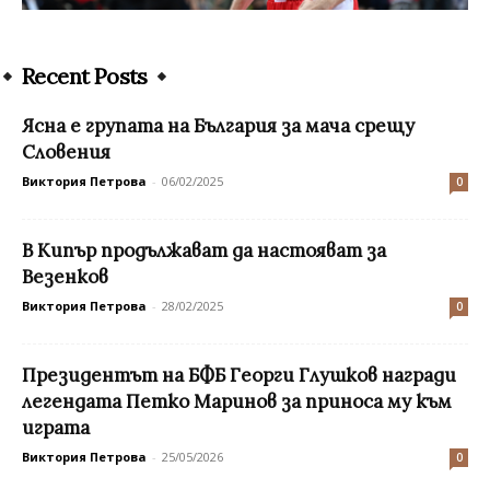
Recent Posts
Ясна е групата на България за мача срещу
Словения
Виктория Петрова
-
06/02/2025
0
В Кипър продължават да настояват за
Везенков
Виктория Петрова
-
28/02/2025
0
Президентът на БФБ Георги Глушков награди
легендата Петко Маринов за приноса му към
играта
Виктория Петрова
-
25/05/2026
0