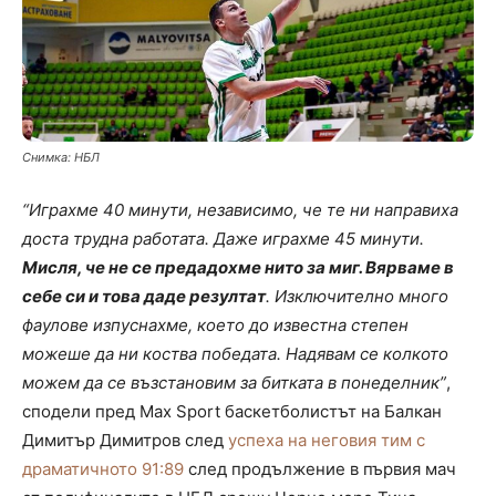
Снимка: НБЛ
“Играхме 40 минути, независимо, че те ни направиха
доста трудна работата. Даже играхме 45 минути.
Мисля, че не се предадохме нито за миг. Вярваме в
себе си и това даде резултат
. Изключително много
фаулове изпуснахме, което до известна степен
можеше да ни коства победата. Надявам се колкото
можем да се възстановим за битката в понеделник”
,
сподели пред Max Sport баскетболистът на Балкан
Димитър Димитров след
успеха на неговия тим с
драматичното 91:89
след продължение в първия мач