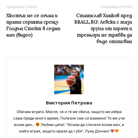
предишна статия
Следваща статия
Хюстън не се огъна и
Станислав Хинков пред
прати серията срещу
BBALL.BG: Левски с тази
Голдън Стейт в седми
група от играчи и
мач (видео)
треньори не трябва да
бъде отписван
Виктория Петрова
Обичам играта. Мисля, че и тя ме обича, защото ме избра
сама преди много време. Полезни сме си взаимно! Тя ме учи
всеки ден...
Любим цитат: "Искам да спечеля всеки мач, в
който играя, защото мразя да губя", Лука Дончич!