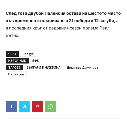
След този двубой Паленсия остава на шестото място
във временното класиране с 21 победи и 12 загуби,
а
в последния кръг от редовния сезон приема Реал
Бетис.
ЧРЕЗ
Google
ИЗТОЧНИК
БФБ
ТАГОВЕ
БЪЛГАРИ В ЧУЖБИНА
Димитър Димитров
Паленсия