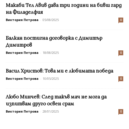
Макаби Тел Авив дава три години на бивш гард
на Филаделфия
Виктория Петрова
-
05/08/2025
0
Балкан постигна договорка с Димитър
Димитров
Виктория Петрова
-
18/08/2025
0
Васил Христов: Това ми е любимата победа
Виктория Петрова
-
10/05/2025
0
Любо Минчев: След такъв мач не мога да
изпитвам друго освен срам
Виктория Петрова
-
28/01/2025
0