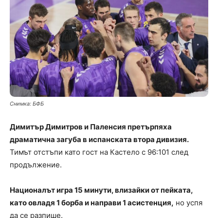
Снимка: БФБ
Димитър Димитров и Паленсия претърпяха
драматична загуба в испанската втора дивизия.
Тимът отстъпи като гост на Кастело с 96:101 след
продължение.
Националът игра 15 минути, влизайки от пейката,
като овладя 1 борба и направи 1 асистенция,
но успя
да се разпише.