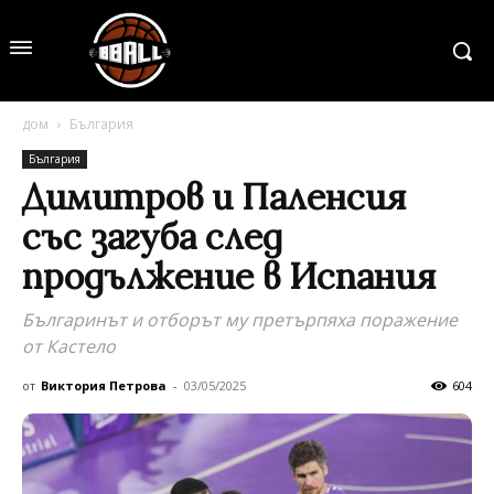
дом
България
България
Димитров и Паленсия
със загуба след
продължение в Испания
Българинът и отборът му претърпяха поражение
от Кастело
от
Виктория Петрова
-
03/05/2025
604