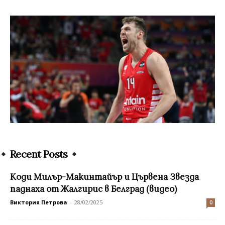
Recent Posts
Коди Милър-Макинтайър и Цървена Звезда
паднаха от Жалгирис в Белград (видео)
Виктория Петрова
-
28/02/2025
0