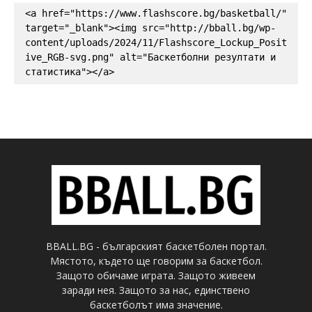
<a href="https://www.flashscore.bg/basketball/" 
target="_blank"><img src="http://bball.bg/wp-
content/uploads/2024/11/Flashscore_Lockup_Posit
ive_RGB-svg.png" alt="Баскетболни резултати и 
статистика"></a>
BBALL.BG - българският баскетболен портал.
Мястото, където ще говорим за баскетбол.
Защото обичаме играта. Защото живеем
заради нея. Защото за нас, единствено
баскетболът има значение.