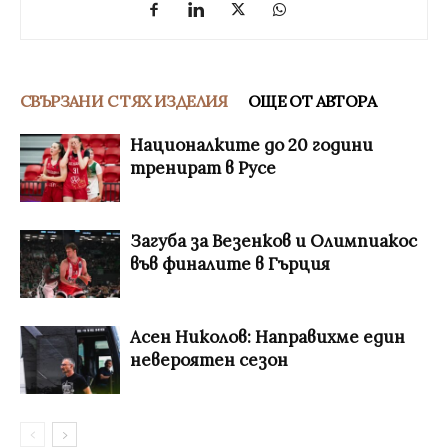
СВЪРЗАНИ С ТЯХ ИЗДЕЛИЯ
ОЩЕ ОТ АВТОРА
Националките до 20 години
тренират в Русе
Загуба за Везенков и Олимпиакос
във финалите в Гърция
Асен Николов: Направихме един
невероятен сезон