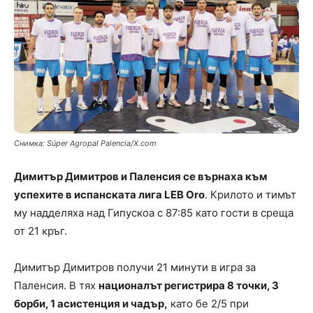
Снимка: Súper Agropal Palencia/X.com
Димитър Димитров и Паленсия се върнаха към
успехите в испанската лига LEB Oro
. Крилото и тимът
му надделяха над Гипускоа с 87:85 като гости в среща
от 21 кръг.
Димитър Димитров получи 21 минути в игра за
Паленсия. В тях
националът регистрира 8 точки, 3
борби, 1 асистенция и чадър,
като бе 2/5 при