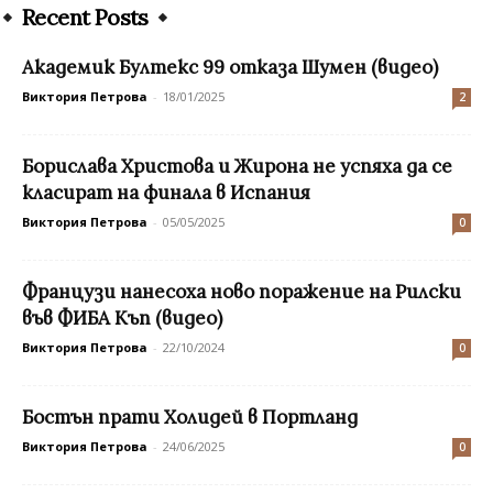
Recent Posts
Академик Бултекс 99 отказа Шумен (видео)
Виктория Петрова
-
18/01/2025
2
Борислава Христова и Жирона не успяха да се
класират на финала в Испания
Виктория Петрова
-
05/05/2025
0
Французи нанесоха ново поражение на Рилски
във ФИБА Къп (видео)
Виктория Петрова
-
22/10/2024
0
Бостън прати Холидей в Портланд
Виктория Петрова
-
24/06/2025
0