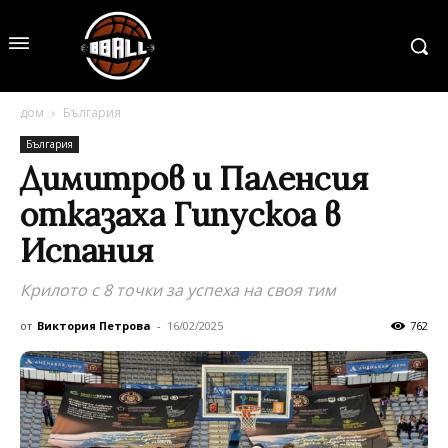
дом
България
България
Димитров и Паленсия
отказаха Гипускоа в
Испания
Крилото с 8 точки за успеха на своя тим
от
Виктория Петрова
-
16/02/2025
762