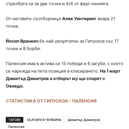
стрелбата си за две точки и 4/4 от фаул линията.
От неговите съотборници
Алек Уинтеринг
вкара 21
точки.
Йосип Вранкич
бе най-резултатен за Гипускоа със 17
точки и 8 борби.
Паленсия има в актива си 15 победи и 6 загуби, с което
се нарежда на пета позиция в класирането.
На 1 март
Димитър Димитров и отборът му ще спорят с
Овиедо.
СТАТИСТИКА ОТ ГИПУСКОА – ПАЛЕНСИЯ
ТАГОВЕ
БЪЛГАРИ В ЧУЖБИНА
Димитър Димитров
Паленсия