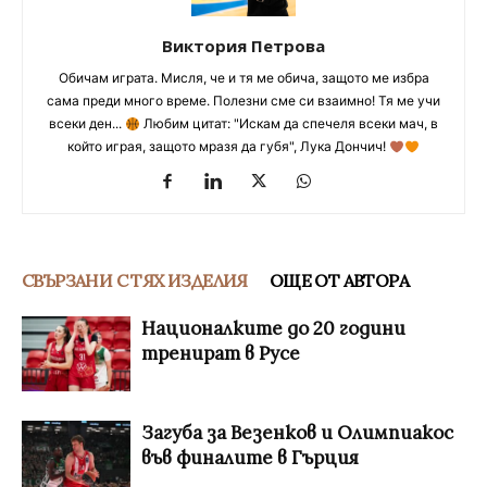
Виктория Петрова
Обичам играта. Мисля, че и тя ме обича, защото ме избра
сама преди много време. Полезни сме си взаимно! Тя ме учи
всеки ден...
Любим цитат: "Искам да спечеля всеки мач, в
който играя, защото мразя да губя", Лука Дончич!
СВЪРЗАНИ С ТЯХ ИЗДЕЛИЯ
ОЩЕ ОТ АВТОРА
Националките до 20 години
тренират в Русе
Загуба за Везенков и Олимпиакос
във финалите в Гърция