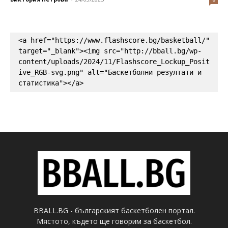
<a href="https://www.flashscore.bg/basketball/" 
target="_blank"><img src="http://bball.bg/wp-
content/uploads/2024/11/Flashscore_Lockup_Posit
ive_RGB-svg.png" alt="Баскетболни резултати и 
статистика"></a>
BBALL.BG - българският баскетболен портал.
Мястото, където ще говорим за баскетбол.