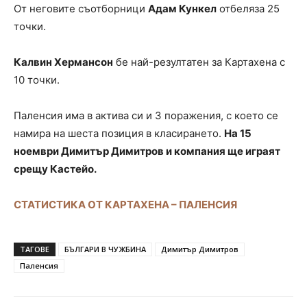
От неговите съотборници
Адам Кункел
отбеляза 25
точки.
Калвин Хермансон
бе най-резултатен за Картахена с
10 точки.
Паленсия има в актива си и 3 поражения, с което се
намира на шеста позиция в класирането.
На 15
ноември Димитър Димитров и компания ще играят
срещу Кастейо.
СТАТИСТИКА ОТ КАРТАХЕНА – ПАЛЕНСИЯ
ТАГОВЕ
БЪЛГАРИ В ЧУЖБИНА
Димитър Димитров
Паленсия