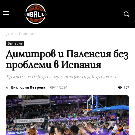
дом
България
България
Димитров и Паленсия без
проблеми в Испания
Крилото и отборът му с лекция над Картахена
от
Виктория Петрова
-
09/11/2024
767