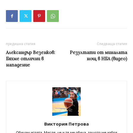
предишна статия
Следваща статия
Александър Везенков:
Резултати от миналата
Бяхме отлични в
нощ в НБА (видео)
нападение
Виктория Петрова
Обичам играта. Мисля, че и тя ме обича, защото ме избра