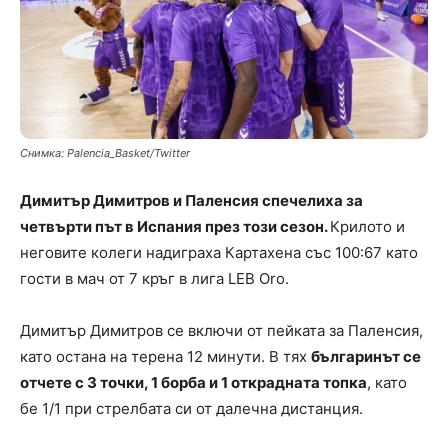
Снимка: Palencia_Basket/Twitter
Димитър Димитров и Паленсия спечелиха за
четвърти път в Испания през този сезон.
Крилото и
неговите колеги надиграха Картахена със 100:67 като
гости в мач от 7 кръг в лига LEB Oro.
Димитър Димитров се включи от пейката за Паленсия,
като остана на терена 12 минути. В тях
българинът се
отчете с 3 точки, 1 борба и 1 открадната топка
, като
бе 1/1 при стрелбата си от далечна дистанция.