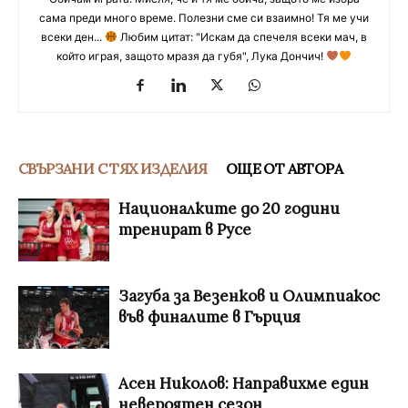
сама преди много време. Полезни сме си взаимно! Тя ме учи
всеки ден...
Любим цитат: "Искам да спечеля всеки мач, в
който играя, защото мразя да губя", Лука Дончич!
СВЪРЗАНИ С ТЯХ ИЗДЕЛИЯ
ОЩЕ ОТ АВТОРА
Националките до 20 години
тренират в Русе
Загуба за Везенков и Олимпиакос
във финалите в Гърция
Асен Николов: Направихме един
невероятен сезон