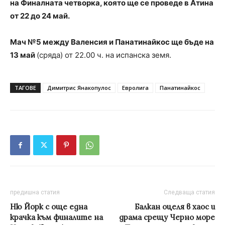
на Финалната четворка, която ще се проведе в Атина
от 22 до 24 май.
Мач №5 между Валенсия и Панатинайкос ще бъде на
13 май
(сряда) от 22.00 ч. на испанска земя.
ТАГОВЕ
Димитрис Янакопулос
Евролига
Панатинайкос
предишна статия
Следваща статия
Ню Йорк с още една
Балкан оцеля в хаос и
крачка към финалите на
драма срещу Черно море