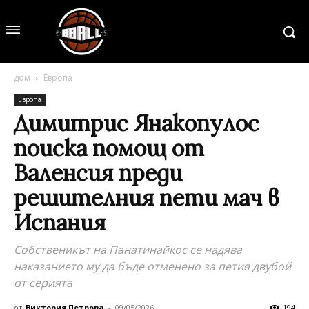
дом
Европа
Европа
Димитрис Янакопулос
поиска помощ от
Валенсия преди
решителния пети мач в
Испания
Собственикът на Панатинайкос се надява
наказанието му да бъде отменено за петия двубой
от серията
от
Виктория Петрова
-
09/05/2026
194