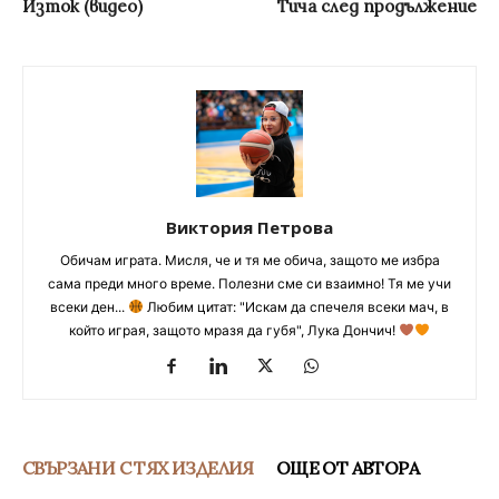
Изток (видео)
Тича след продължение
Виктория Петрова
Обичам играта. Мисля, че и тя ме обича, защото ме избра
сама преди много време. Полезни сме си взаимно! Тя ме учи
всеки ден...
Любим цитат: "Искам да спечеля всеки мач, в
който играя, защото мразя да губя", Лука Дончич!
СВЪРЗАНИ С ТЯХ ИЗДЕЛИЯ
ОЩЕ ОТ АВТОРА