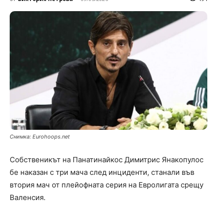
Снимка: Eurohoops.net
Собственикът на Панатинайкос Димитрис Янакопулос
бе наказан с три мача след инциденти, станали във
втория мач от плейофната серия на Евролигата срещу
Валенсия.