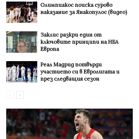
Олимпиакос поиска сурово
наказание за Янакопулос (видео)
Заклис разкри един от
ключовите принципи на НБА
Европа
Реал Мадрид потвърди
участието си в Евролигата и
през следващия сезон