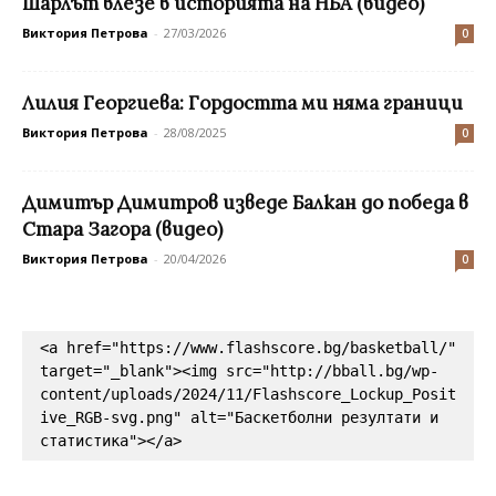
Шарлът влезе в историята на НБА (видео)
Виктория Петрова
-
27/03/2026
0
Лилия Георгиева: Гордостта ми няма граници
Виктория Петрова
-
28/08/2025
0
Димитър Димитров изведе Балкан до победа в
Стара Загора (видео)
Виктория Петрова
-
20/04/2026
0
<a href="https://www.flashscore.bg/basketball/" 
target="_blank"><img src="http://bball.bg/wp-
content/uploads/2024/11/Flashscore_Lockup_Posit
ive_RGB-svg.png" alt="Баскетболни резултати и 
статистика"></a>