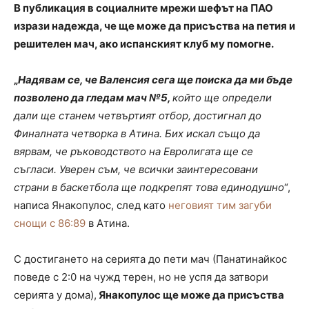
В публикация в социалните мрежи шефът на ПАО
изрази надежда, че ще може да присъства на петия и
решителен мач, ако испанският клуб му помогне.
„
Надявам се, че Валенсия сега ще поиска да ми бъде
позволено да гледам мач №5,
който ще определи
дали ще станем четвъртият отбор, достигнал до
Финалната четворка в Атина. Бих искал също да
вярвам, че ръководството на Евролигата ще се
съгласи. Уверен съм, че всички заинтересовани
страни в баскетбола ще подкрепят това единодушно
“,
написа Янакопулос, след като
неговият тим загуби
снощи с 86:89
в Атина.
С достигането на серията до пети мач (Панатинайкос
поведе с 2:0 на чужд терен, но не успя да затвори
серията у дома),
Янакопулос ще може да присъства