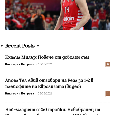
Recent Posts
Кхалил Милър: Повече от доволен съм
Виктория Петрова
-
15/05/2026
0
Апоел Тел Авив отговори на Реал за 1-2 в
плейофите на Евролигата (видео)
Виктория Петрова
-
06/05/2026
1
Най-младият с 250 тройки: Новобранец на