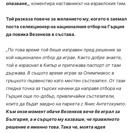
опазване
„
, коментира наставникът на израелския тим.
Той разказа повече за желанието му, когато е заемал
поста селекционер на националния отбор на Гърция
да повика Везенков в състава.
„По това време той беше изправен пред решение за
кой национален отбор да играе. Както добре знаете,
той е израснал в Кипър и притежава паспорт от тази
държава. В същото време играе за Олимпиакос в
гръцкото първенство като местен състезател. От тази
гледна точка аз търсих начини да направя отбора на
Гърция още по-добър, привличайки състезатели,
които да бъдат заедно на паркета с Янис Антетокумпо.
Към онзи момент обаче Везенков вече бе играл за
България, а и сърцето му казваше, че правилното
решение е именно това. Така че, моята идея