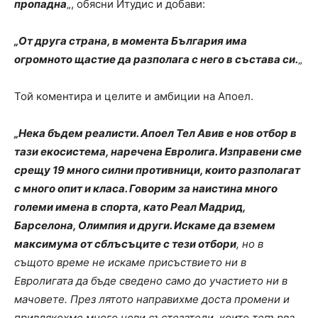
пропадна
„, обясни Итудис и добави:
„От друга страна, в момента България има
огромното щастие да разполага с него в състава си.
„
Той коментира и целите и амбиции на Апоел.
„Нека бъдем реалисти. Апоел Тел Авив е нов отбор в
тази екосистема, наречена Евролига. Изправени сме
срещу 19 много силни противници, които разполагат
с много опит и класа. Говорим за наистина много
големи имена в спорта, като Реал Мадрид,
Барселона, Олимпия и други. Искаме да вземем
максимума от сблъсъците с тези отбори
, но в
същото време не искаме присъствието ни в
Евролигата да бъде сведено само до участието ни в
мачовете. През лятото направихме доста промени и
привлякохме много нови състезатели, които тепърва