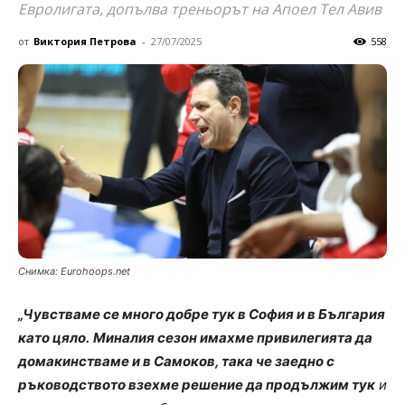
Евролигата, допълва треньорът на Апоел Тел Авив
от
Виктория Петрова
-
27/07/2025
558
Снимка: Eurohoops.net
„Чувстваме се много добре тук в София и в България
като цяло.
Миналия сезон имахме привилегията да
домакинстваме и в Самоков, така че заедно с
ръководството взехме решение да продължим тук
и