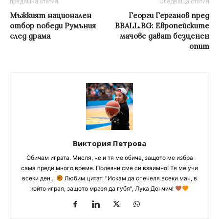
предишна статия
Следваща статия
Мъжкият национален
Георги Герганов пред
отбор победи Румъния
BBALL.BG: Европейските
след драма
мачове дават безценен
опит
Виктория Петрова
Обичам играта. Мисля, че и тя ме обича, защото ме избра
сама преди много време. Полезни сме си взаимно! Тя ме учи
всеки ден...
Любим цитат: "Искам да спечеля всеки мач, в
който играя, защото мразя да губя", Лука Дончич!