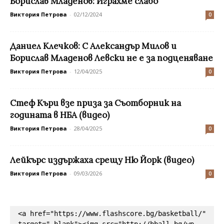
Борислав Младенов: Играхме слабо
Виктория Петрова
-
02/12/2024
0
Даниел Клечков: С Александър Милов и
Борислав Младенов Левски не е за подценяване
Виктория Петрова
-
12/04/2025
0
Стеф Къри взе приза за Съотборник на
годината в НБА (видео)
Виктория Петрова
-
28/04/2025
0
Лейкърс издържаха срещу Ню Йорк (видео)
Виктория Петрова
-
09/03/2026
0
<a href="https://www.flashscore.bg/basketball/" 
target="_blank"><img src="http://bball.bg/wp-