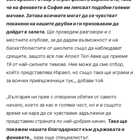
че на феновете в София им липсват подобни големи
мачове. Затова всичките могат да се чувстват
поканени на нашите двубои и ги призовавам да
дойдат в залата.
Ще проведем разговори и с
местните клубове, за да дадем възможност и на
баскетболистите от школите също да наблюдават
срещите, защото все пак Апоел Тел Авив ще приеме
19 от най-силните тимове. Ние може да сме отбор,
който представлява Израел, но също така ще играем и
за всички привърженици тук
„, добави той.
„
България ни прие с отворени обятия от самото
начало, което за нас е голяма чест, но и в същото
време ни кара да се чувстваме задължени да
представим страната по най-добрия начин.
Така ще
покажем нашата благодарност към държавата и
феновете
„, каза още специалистът.