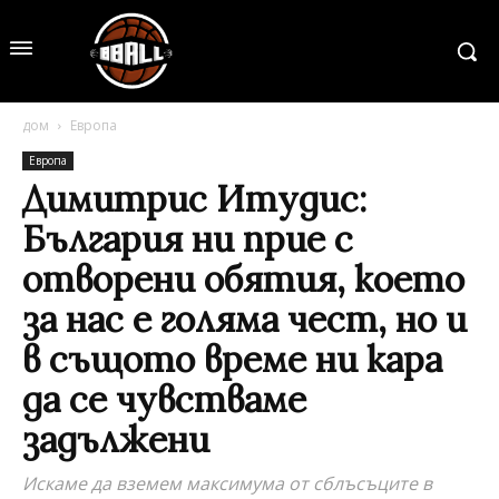
дом
Европа
Европа
Димитрис Итудис:
България ни прие с
отворени обятия, което
за нас е голяма чест, но и
в същото време ни кара
да се чувстваме
задължени
Искаме да вземем максимума от сблъсъците в