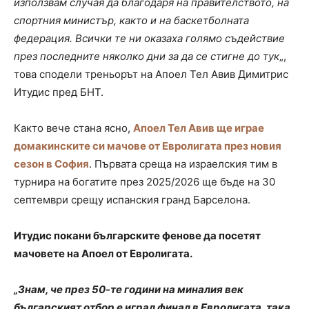
използвам случая да благодаря на правителството, на
спортния министър, както и на баскетболната
федерация. Всички те ни оказаха голямо съдействие
през последните няколко дни за да се стигне до тук
„,
това сподели треньорът на Апоел Тел Авив Димитрис
Итудис пред БНТ.
Както вече стана ясно,
Апоел Тел Авив ще играе
домакинските си мачове от Евролигата през новия
сезон в София
. Първата среща на израелския тим в
турнира на богатите през 2025/2026 ще бъде на 30
септември срещу испанския гранд Барселона.
Итудис покани българските фенове да посетят
мачовете на Апоел от Евролигата.
„Знам, че през 50-те години на миналия век
българският отбор е играл финал в Евролигата, така