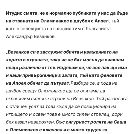
Итудис смята, че е нормално публиката у нас да бъде
на страната на Олимпиакос в двубоя с Апоел
, тъй
като в селекцията на гръцкия тим е българинът
Александър Везенков.
„Везенков си е заслужил обичта и уважението на
хората в страната, така че не бих могъл да очаквам
нещо различно от тях. Надявам се, че все пак ще има
и наши привърженици в залата, тъй като феновете
на Апоел обичат да пътуват.
Разбира се, в хода на
двубоя срещу Олимпиакос ще се опитаме да
ограничим силните страни на Везенков. Той разполага
с отличен усет за това къде да се позиционира на
игрището и освен това е много силен стрелец, дори
бих казал невероятен
. Със сигурност ролята на Саша
в Олимпиакос е ключова и е много труден за