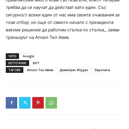
трябва да се научат да действат като един. Със
сигурност всеки един от нас има своите очаквания за
този отбор, но още от самото начало с президента
взехме решение да работим стъпка по стъпка
„, заяви
треньорът на Апоел Тел Авив.
ЧРЕЗ
Google
ИЗТОЧНИК
БНТ
ТАГОВЕ
Апоел Тел Авив
Димитрис Итудис
Евролига