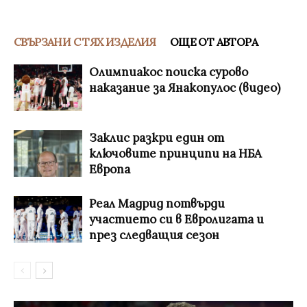
СВЪРЗАНИ С ТЯХ ИЗДЕЛИЯ
ОЩЕ ОТ АВТОРА
Олимпиакос поиска сурово
наказание за Янакопулос (видео)
Заклис разкри един от
ключовите принципи на НБА
Европа
Реал Мадрид потвърди
участието си в Евролигата и
през следващия сезон