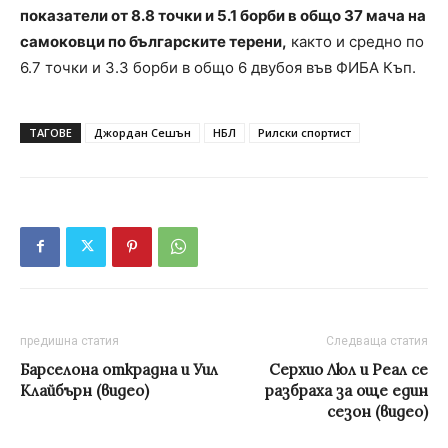
показатели от 8.8 точки и 5.1 борби в общо 37 мача на
самоковци по българските терени,
както и средно по
6.7 точки и 3.3 борби в общо 6 двубоя във ФИБА Къп.
ТАГОВЕ
Джордан Сешън
НБЛ
Рилски спортист
предишна статия
Следваща статия
Барселона открадна и Уил
Серхио Люл и Реал се
Клайбърн (видео)
разбраха за още един
сезон (видео)