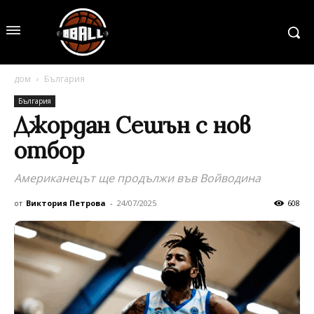
дом
България
България
Джордан Сешън с нов
отбор
Американецът ще продължи във Войводина
от
Виктория Петрова
-
24/07/2025
608