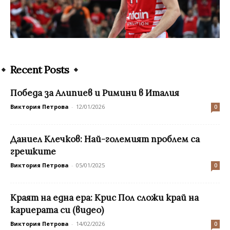
Recent Posts
Победа за Алипиев и Римини в Италия
Виктория Петрова
-
12/01/2026
0
Даниел Клечков: Най-големият проблем са
грешките
Виктория Петрова
-
05/01/2025
0
Краят на една ера: Крис Пол сложи край на
кариерата си (видео)
Виктория Петрова
-
14/02/2026
0