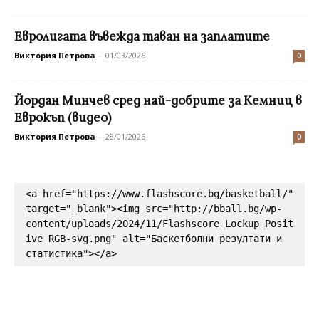
Евролигата въвежда таван на заплатите
Виктория Петрова
-
01/03/2026
0
Йордан Минчев сред най-добрите за Кемниц в
Еврокъп (видео)
Виктория Петрова
-
28/01/2026
0
<a href="https://www.flashscore.bg/basketball/" 
target="_blank"><img src="http://bball.bg/wp-
content/uploads/2024/11/Flashscore_Lockup_Posit
ive_RGB-svg.png" alt="Баскетболни резултати и 
статистика"></a>