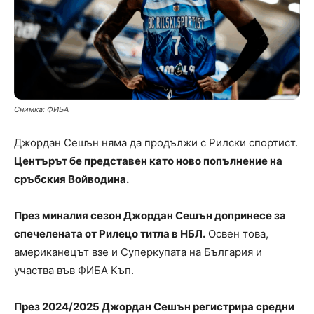
Снимка: ФИБА
Джордан Сешън няма да продължи с Рилски спортист.
Центърът бе представен като ново попълнение на
сръбския Войводина.
През миналия сезон Джордан Сешън допринесе за
спечелената от Рилецо титла в НБЛ.
Освен това,
американецът взе и Суперкупата на България и
участва във ФИБА Къп.
През 2024/2025 Джордан Сешън регистрира средни