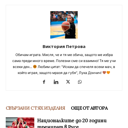
Виктория Петрова
Обичам играта. Мисля, че и тя ме обича, защото ме избра
сама преди много време. Полезни сме си взаимно! Тя ме учи
всеки ден...
Любим цитат: "Искам да спечеля всеки мач, в
който играя, защото мразя да губя", Лука Дончич!
СВЪРЗАНИ С ТЯХ ИЗДЕЛИЯ
ОЩЕ ОТ АВТОРА
Националките до 20 години
тренират в Русе