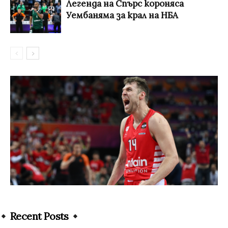
Легенда на Спърс короняса
Уембаняма за крал на НБА
Recent Posts