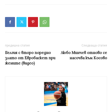
предишна статия
Следваща статия
Белгия с второ поредно
Любо Минчев отново се
злато от Евробаскет при
насочва към Косово
жените (видео)