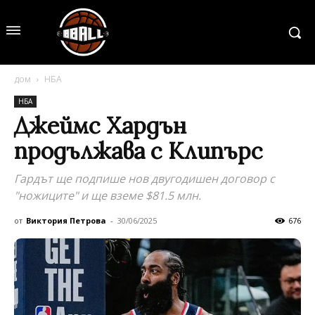
дом
НБА
НБА
Джеймс Хардън
продължава с Клипърс
Гардът ще подпише нов двугодишен договор с
"ножиците" и ще вземе $81.5 млн.
от
Виктория Петрова
-
30/06/2025
676