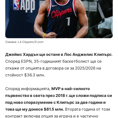
Снимка: LA Clippers/X.com
Джеймс Хардън ще остане в Лос Анджелис Клипърс
.
Според ESPN, 35-годишният баскетболист ще се
откаже от опцията в договора си за 2025/2026 на
стойност $36.3 млн.
Според информацията,
MVP в най-силното
първенство в света през 2018 г. ще сложи подписа си
под ново споразумение с Клипърс за две години и
това ще му донесе $81.5 млн.
Втората година от този
контракт включва опция за играча и е частично