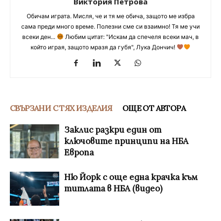
Виктория Петрова
Обичам играта. Мисля, че и тя ме обича, защото ме избра
сама преди много време. Полезни сме си взаимно! Тя ме учи
всеки ден...
Любим цитат: "Искам да спечеля всеки мач, в
който играя, защото мразя да губя", Лука Дончич!
СВЪРЗАНИ С ТЯХ ИЗДЕЛИЯ
ОЩЕ ОТ АВТОРА
Заклис разкри един от
ключовите принципи на НБА
Европа
Ню Йорк с още една крачка към
титлата в НБА (видео)