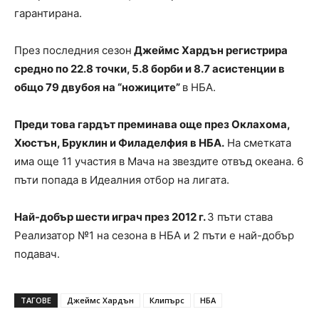
гарантирана.
През последния сезон
Джеймс Хардън регистрира
средно по 22.8 точки, 5.8 борби и 8.7 асистенции в
общо 79 двубоя на “ножиците”
в НБА.
Преди това гардът преминава още през Оклахома,
Хюстън, Бруклин и Филаделфия в НБА.
На сметката
има още 11 участия в Мача на звездите отвъд океана. 6
пъти попада в Идеалния отбор на лигата.
Най-добър шести играч през 2012 г.
3 пъти става
Реализатор №1 на сезона в НБА и 2 пъти е най-добър
подавач.
ТАГОВЕ
Джеймс Хардън
Клипърс
НБА