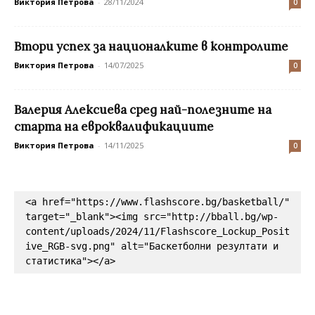
Виктория Петрова
-
28/11/2024
0
Втори успех за националките в контролите
Виктория Петрова
-
14/07/2025
0
Валерия Алексиева сред най-полезните на
старта на евроквалификациите
Виктория Петрова
-
14/11/2025
0
<a href="https://www.flashscore.bg/basketball/" 
target="_blank"><img src="http://bball.bg/wp-
content/uploads/2024/11/Flashscore_Lockup_Posit
ive_RGB-svg.png" alt="Баскетболни резултати и 
статистика"></a>