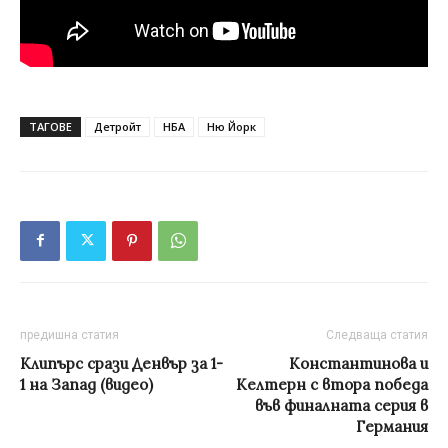
ТАГОВЕ
Детройт
НБА
Ню Йорк
предишна статия
Следваща статия
Клипърс срази Денвър за 1-
Константинова и
1 на Запад (видео)
Келтерн с втора победа
във финалната серия в
Германия