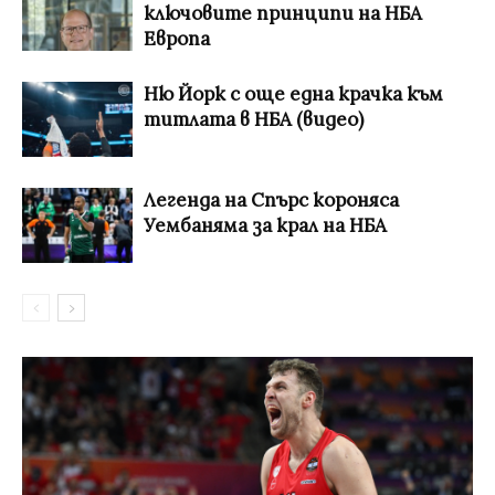
ключовите принципи на НБА
Европа
Ню Йорк с още една крачка към
титлата в НБА (видео)
Легенда на Спърс короняса
Уембаняма за крал на НБА