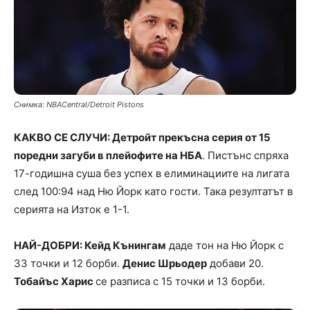
Снимка: NBACentral/Detroit Pistons
КАКВО СЕ СЛУЧИ: Детройт прекъсна серия от 15
поредни загуби в плейофите на НБА
. Пистънс спряха
17-годишна суша без успех в елиминациите на лигата
след 100:94 над Ню Йорк като гости. Така резултатът в
серията на Изток е 1-1.
НАЙ-ДОБРИ: Кейд Кънингам
даде тон на Ню Йорк с
33 точки и 12 борби.
Денис Шрьодер
добави 20.
Тобайъс Харис
се разписа с 15 точки и 13 борби.