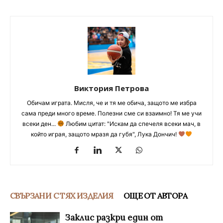
Виктория Петрова
Обичам играта. Мисля, че и тя ме обича, защото ме избра
сама преди много време. Полезни сме си взаимно! Тя ме учи
всеки ден...
Любим цитат: "Искам да спечеля всеки мач, в
който играя, защото мразя да губя", Лука Дончич!
СВЪРЗАНИ С ТЯХ ИЗДЕЛИЯ
ОЩЕ ОТ АВТОРА
Заклис разкри един от