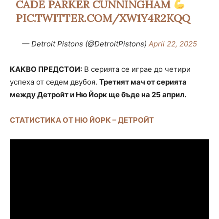
CADE PARKER CUNNINGHAM
PIC.TWITTER.COM/XW1Y4R2KQQ
— Detroit Pistons (@DetroitPistons)
April 22, 2025
КАКВО ПРЕДСТОИ:
В серията се играе до четири
успеха от седем двубоя.
Третият мач от серията
между Детройт и Ню Йорк ще бъде на 25 април.
СТАТИСТИКА ОТ НЮ ЙОРК – ДЕТРОЙТ