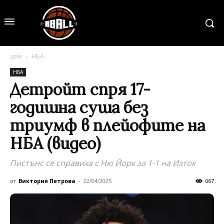
дом
НБА
НБА
Детройт спря 17-
годишна суша без
триумф в плейофите на
НБА (видео)
Пистънс се справиха с Ню Йорк за 1-1 на Изток
от
Виктория Петрова
-
22/04/2025
667