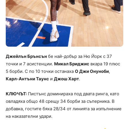
Джейлън Брънсън
бе най-добър за Ню Йорк с 37
точки и 7 асистенции.
Микал Бриджис
вкара 19 плюс
5 борби. С по 10 точки останаха
О Джи Онуноби
,
Карл-Антъни Таунс
и
Джош Харт
.
КЛЮЧЪТ:
Пистънс доминираха под двата ринга, като
овладяха общо 48 срещу 34 борби за съперника. В
добавка, гостите бяха 28/34 от линията за изпълнение
на наказателни удари.