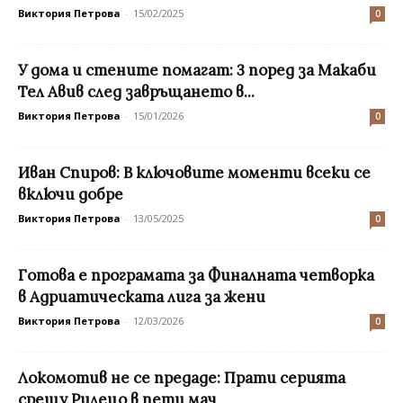
Виктория Петрова
-
15/02/2025
0
У дома и стените помагат: 3 поред за Макаби
Тел Авив след завръщането в...
Виктория Петрова
-
15/01/2026
0
Иван Спиров: В ключовите моменти всеки се
включи добре
Виктория Петрова
-
13/05/2025
0
Готова е програмата за Финалната четворка
в Адриатическата лига за жени
Виктория Петрова
-
12/03/2026
0
Локомотив не се предаде: Прати серията
срещу Рилецо в пети мач