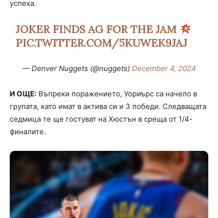
успеха.
JOKER FINDS AG FOR THE JAM
PIC.TWITTER.COM/5KUWEK9JAJ
— Denver Nuggets (@nuggets)
December 4, 2024
И ОЩЕ:
Въпреки поражението, Уориърс са начело в
групата, като имат в актива си и 3 победи. Следващата
седмица те ще гостуват на Хюстън в среща от 1/4-
финалите.