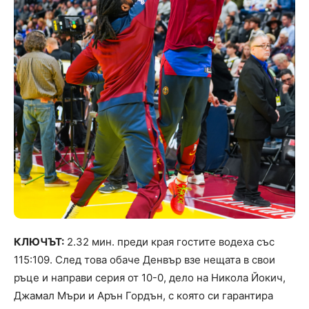
КЛЮЧЪТ:
2.32 мин. преди края гостите водеха със
115:109. След това обаче Денвър взе нещата в свои
ръце и направи серия от 10-0, дело на Никола Йокич,
Джамал Мъри и Арън Гордън, с която си гарантира