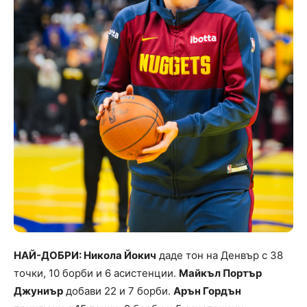
НАЙ-ДОБРИ: Никола Йокич
даде тон на Денвър с 38
точки, 10 борби и 6 асистенции.
Майкъл Портър
Джуниър
добави 22 и 7 борби.
Арън Гордън