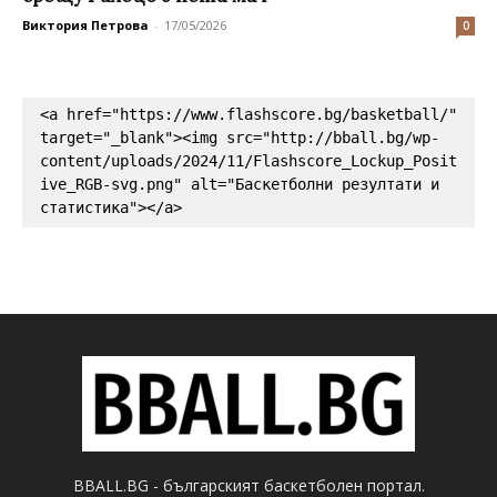
Виктория Петрова
-
17/05/2026
0
<a href="https://www.flashscore.bg/basketball/" 
target="_blank"><img src="http://bball.bg/wp-
content/uploads/2024/11/Flashscore_Lockup_Posit
ive_RGB-svg.png" alt="Баскетболни резултати и 
статистика"></a>
BBALL.BG - българският баскетболен портал.