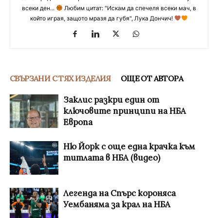
всеки ден...
Любим цитат: "Искам да спечеля всеки мач, в
който играя, защото мразя да губя", Лука Дончич!
СВЪРЗАНИ С ТЯХ ИЗДЕЛИЯ
ОЩЕ ОТ АВТОРА
Заклис разкри един от
ключовите принципи на НБА
Европа
Ню Йорк с още една крачка към
титлата в НБА (видео)
Легенда на Спърс короняса
Уембаняма за крал на НБА