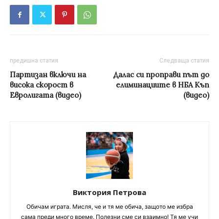
предишна статия
Следваща статия
Партизан включи на
Далас си проправи път до
висока скорост в
елиминациите в НБА Къп
Евролигата (видео)
(видео)
Виктория Петрова
Обичам играта. Мисля, че и тя ме обича, защото ме избра
сама преди много време. Полезни сме си взаимно! Тя ме учи