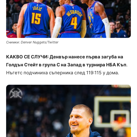
Снимки: Denver Nuggets/Twitter
КАКВО СЕ СЛУЧИ: Денвър нанесе първа загуба на
Голдън Стейт в група C на Запад в турнира НБА Къп
.
Нъгетс подчиниха съперника след 119:115 у дома.