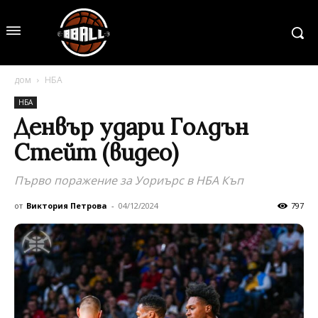
дом
НБА
НБА
Денвър удари Голдън
Стейт (видео)
Първо поражение за Уориърс в НБА Къп
от
Виктория Петрова
-
04/12/2024
797