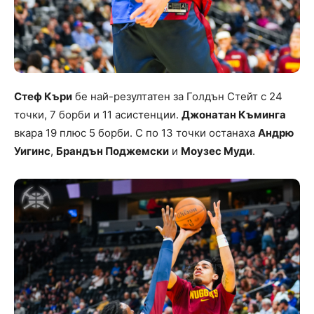
Стеф Къри
бе най-резултатен за Голдън Стейт с 24
точки, 7 борби и 11 асистенции.
Джонатан Къминга
вкара 19 плюс 5 борби. С по 13 точки останаха
Андрю
Уигинс
,
Брандън Поджемски
и
Моузес Муди
.