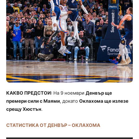
КАКВО ПРЕДСТОИ:
На 9 ноември
Денвър ще
премери сили с Маями
, докато
Оклахома ще излезе
срещу Хюстън
.
СТАТИСТИКА ОТ ДЕНВЪР – ОКЛАХОМА