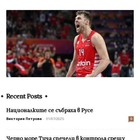
Recent Posts
Националките се събраха в Русе
Виктория Петрова
-
01/07/2025
0
Черно море Тича спечели в контрола срещу