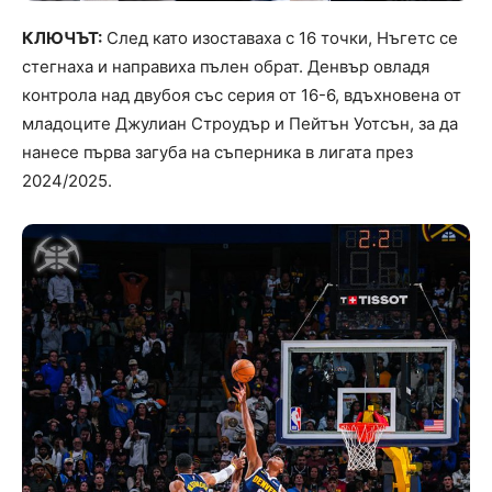
КЛЮЧЪТ:
След като изоставаха с 16 точки, Нъгетс се
стегнаха и направиха пълен обрат. Денвър овладя
контрола над двубоя със серия от 16-6, вдъхновена от
младоците Джулиан Строудър и Пейтън Уотсън, за да
нанесе първа загуба на съперника в лигата през
2024/2025.