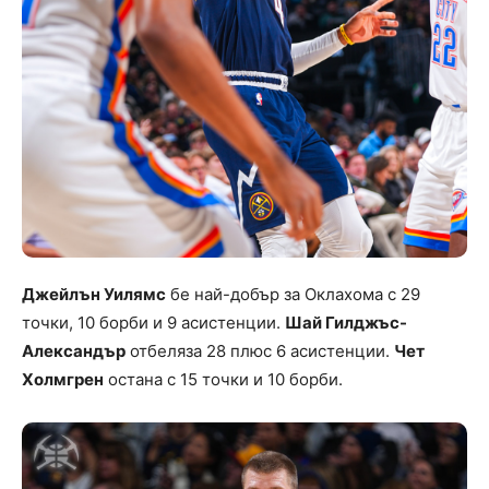
Джейлън Уилямс
бе най-добър за Оклахома с 29
точки, 10 борби и 9 асистенции.
Шай Гилджъс-
Александър
отбеляза 28 плюс 6 асистенции.
Чет
Холмгрен
остана с 15 точки и 10 борби.