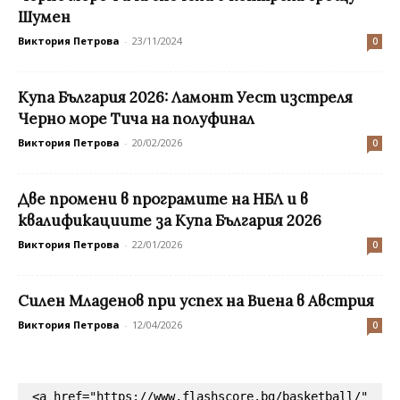
Шумен
Виктория Петрова
-
23/11/2024
0
Купа България 2026: Ламонт Уест изстреля
Черно море Тича на полуфинал
Виктория Петрова
-
20/02/2026
0
Две промени в програмите на НБЛ и в
квалификациите за Купа България 2026
Виктория Петрова
-
22/01/2026
0
Силен Младенов при успех на Виена в Австрия
Виктория Петрова
-
12/04/2026
0
<a href="https://www.flashscore.bg/basketball/" 