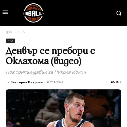
дом
НБА
НБА
Денвър се пребори с
Оклахома (видео)
Нов трипъл-дабъл за Никола Йокич
от
Виктория Петрова
-
07/11/2024
889