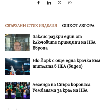
СВЪРЗАНИ С ТЯХ ИЗДЕЛИЯ
ОЩЕ ОТ АВТОРА
Заклис разкри един от
ключовите принципи на НБА
Европа
Ню Йорк с още една крачка към
титлата в НБА (видео)
Легенда на Спърс короняса
Уембаняма за крал на НБА