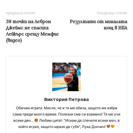
предишна статия
Следваща статия
39 точки на Леброн
Резултати от миналата
Джеймс не спасиха
нощ в НБА
Лейкърс срещу Мемфис
(видео)
Виктория Петрова
Обичам играта. Мисля, че и тя ме обича, защото ме избра
сама преди много време. Полезни сме си взаимно! Тя ме учи
всеки ден...
Любим цитат: "Искам да спечеля всеки мач, в
който играя, защото мразя да губя", Лука Дончич!