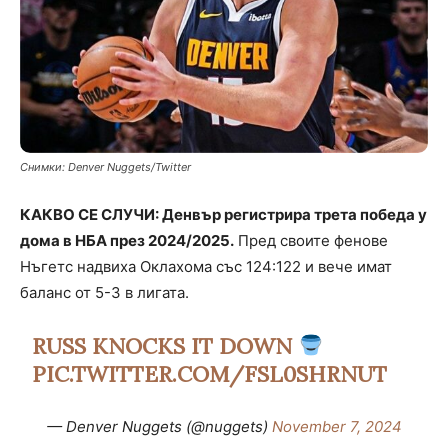
Снимки: Denver Nuggets/Twitter
КАКВО СЕ СЛУЧИ: Денвър регистрира трета победа у
дома в НБА през 2024/2025.
Пред своите фенове
Нъгетс надвиха Оклахома със 124:122 и вече имат
баланс от 5-3 в лигата.
RUSS KNOCKS IT DOWN
PIC.TWITTER.COM/FSL0SHRNUT
— Denver Nuggets (@nuggets)
November 7, 2024