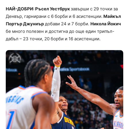
НАЙ-ДОБРИ: Ръсел Уестбрук
завърши с 29 точки за
Денвър, гарнирани с 6 борби и 6 асистенции.
Майкъл
Портър Джуниър
добави 24 и 7 борби.
Никола Йокич
бе много полезен и достигна до още един трипъл-
дабъл – 23 точки, 20 борби и 16 асистенции.