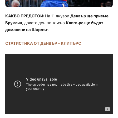
КАКВО ПРЕДСТОИ:
На 11 януари
Денвър ще приеме
Бруклин
, докато ден по-късно
Клипърс ще бъдат
домакини на Шарлът
.
СТАТИСТИКА ОТ ДЕНВЪР – КЛИПЪРС