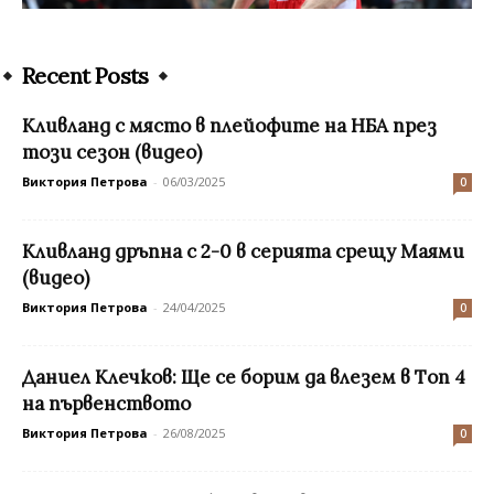
Recent Posts
Кливланд с място в плейофите на НБА през
този сезон (видео)
Виктория Петрова
-
06/03/2025
0
Кливланд дръпна с 2-0 в серията срещу Маями
(видео)
Виктория Петрова
-
24/04/2025
0
Даниел Клечков: Ще се борим да влезем в Tоп 4
на първенството
Виктория Петрова
-
26/08/2025
0