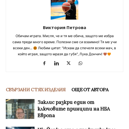
Виктория Петрова
Обичам играта. Мисля, че и тя ме обича, защото ме избра
сама преди много време. Полезни сме си взаимно! Тя ме учи
всеки ден...
Любим цитат: "Искам да спечеля всеки мач, в
който играя, защото мразя да губя", Лука Дончич!
СВЪРЗАНИ С ТЯХ ИЗДЕЛИЯ
ОЩЕ ОТ АВТОРА
Заклис разкри един от
ключовите принципи на НБА
Европа