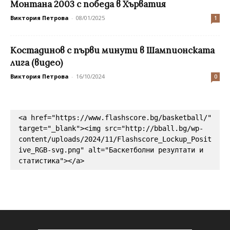
Монтана 2003 с победа в Хърватия
Виктория Петрова
-
08/01/2025
1
Костадинов с първи минути в Шампионската
лига (видео)
Виктория Петрова
-
16/10/2024
0
<a href="https://www.flashscore.bg/basketball/" 
target="_blank"><img src="http://bball.bg/wp-
content/uploads/2024/11/Flashscore_Lockup_Posit
ive_RGB-svg.png" alt="Баскетболни резултати и 
статистика"></a>