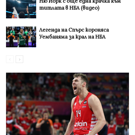
Ню Йорк с още една крачка към
титлата в НБА (видео)
Легенда на Спърс короняса
Уембаняма за крал на НБА