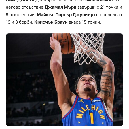
негово отсъствие
Джамал Мъри
завърши с 21 точки и
9 асистенции.
Майкъл Портър Джуниър
го последва с
19 и 8 борби.
Крисчън Браун
вкара 15 точки.