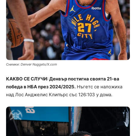
Снимки: Denver Nuggets/X.com
КАКВО СЕ СЛУЧИ: Денвър постигна своята 21-ва
победа в НБА през 2024/2025.
Нъгетс се наложиха
над Лос Анджелис Клипърс със 126:103 у дома.