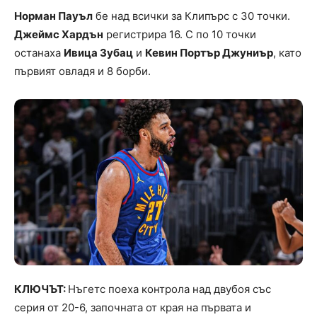
Норман Пауъл
бе над всички за Клипърс с 30 точки.
Джеймс Хардън
регистрира 16. С по 10 точки
останаха
Ивица Зубац
и
Кевин Портър Джуниър
, като
първият овладя и 8 борби.
КЛЮЧЪТ:
Нъгетс поеха контрола над двубоя със
серия от 20-6, започната от края на първата и