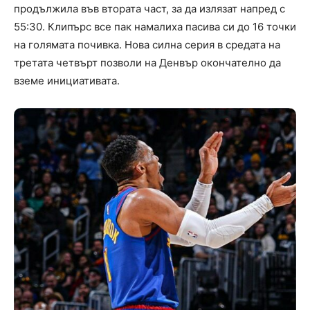
продължила във втората част, за да излязат напред с
55:30. Клипърс все пак намалиха пасива си до 16 точки
на голямата почивка. Нова силна серия в средата на
третата четвърт позволи на Денвър окончателно да
вземе инициативата.