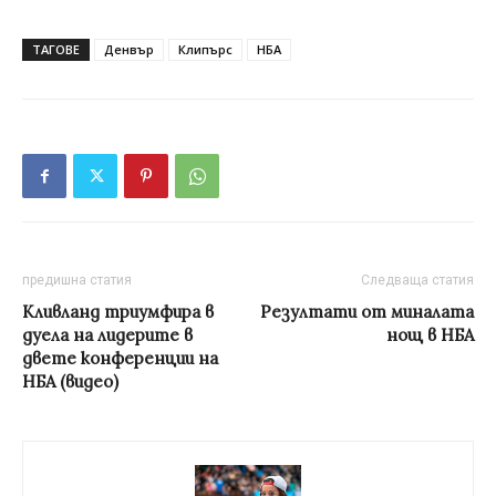
ТАГОВЕ
Денвър
Клипърс
НБА
предишна статия
Следваща статия
Кливланд триумфира в
Резултати от миналата
дуела на лидерите в
нощ в НБА
двете конференции на
НБА (видео)