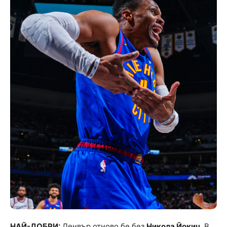
НАЙ-ДОБРИ:
Денвър отново бе без
Никола Йокич
. В