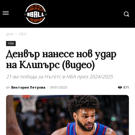
дом
НБА
НБА
Денвър нанесе нов удар
на Клипърс (видео)
21-ва победа за Нъгетс в НБА през 2024/2025
от
Виктория Петрова
-
09/01/2025
871