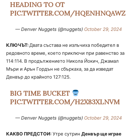
HEADING TO OT
PIC.TWITTER.COM/HQENHNQAWZ
— Denver Nuggets (@nuggets)
October 29, 2024
КЛЮЧЪТ:
Двата състава не излъчиха победител в
редовното време, което приключи при равенство за
114:114. В продължението Никола Йокич, Джамал
Мъри и Арън Гордън не сбъркаха, за да изведат
Денвър до крайното 127:125.
BIG TIME BUCKET
PIC.TWITTER.COM/H2X83XLNVM
— Denver Nuggets (@nuggets)
October 29, 2024
КАКВО ПРЕДСТОИ:
Утре сутрин
Денвър ще играе