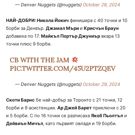
— Denver Nuggets (@nuggets)
October 28, 2024
НАЙ-ДОБРИ: Никола Йокич
финишира с 40 точки и 10
борби за Денвър.
Джамал Мъри
и
Крисчън Браун
добавиха по 17.
Майкъл Портър Джуниър
вкара 13
точки плюс 9 борби.
CB WITH THE JAM
PIC.TWITTER.COM/45U2PTZQEV
— Denver Nuggets (@nuggets)
October 29, 2024
Скоти Барнс
бе най-добър за Торонто с 21 точки, 12
борби и 9 асистенции.
Ар Джей Барет
приключи с 20
и 5 борби. С по 16 точки се разписаха
Якоб Пьолтъл
и
Дейвиън Мичъл
, като първият овладя и 19 борби.