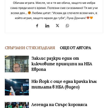
Обичам играта. Мисля, че и тя ме обича, защото ме избра
сама преди много време. Полезни сме си взаимно! Тя ме учи
всеки ден...
Любим цитат: "Искам да спечеля всеки мач, в
който играя, защото мразя да губя", Лука Дончич!
СВЪРЗАНИ С ТЯХ ИЗДЕЛИЯ
ОЩЕ ОТ АВТОРА
Заклис разкри един от
ключовите принципи на НБА
Европа
Ню Йорк с още една крачка към
титлата в НБА (видео)
Легенда на Спърс короняса