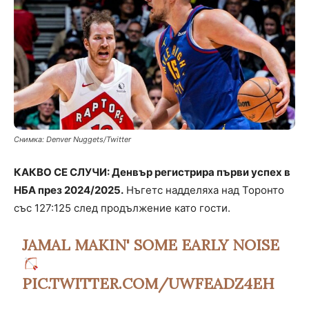
Снимка: Denver Nuggets/Twitter
КАКВО СЕ СЛУЧИ: Денвър регистрира първи успех в
НБА през 2024/2025.
Нъгетс надделяха над Торонто
със 127:125 след продължение като гости.
JAMAL MAKIN' SOME EARLY NOISE
PIC.TWITTER.COM/UWFEADZ4EH