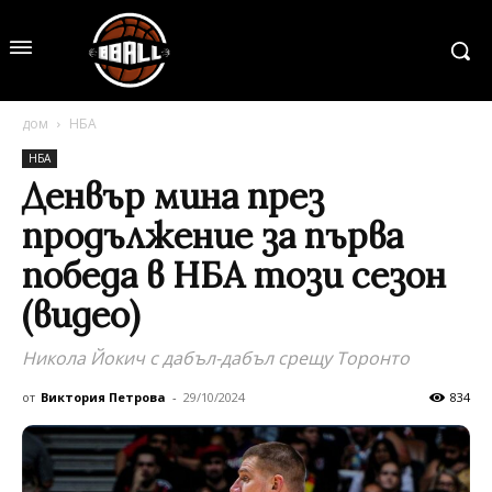
дом
НБА
НБА
Денвър мина през
продължение за първа
победа в НБА този сезон
(видео)
Никола Йокич с дабъл-дабъл срещу Торонто
от
Виктория Петрова
-
29/10/2024
834