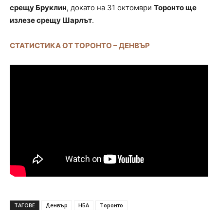
срещу Бруклин
, докато на 31 октомври
Торонто ще
излезе срещу Шарлът
.
СТАТИСТИКА ОТ ТОРОНТО – ДЕНВЪР
ТАГОВЕ
Денвър
НБА
Торонто