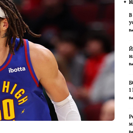
R
В
у
В
Й
н
В
Б
1
В
Р
м
В