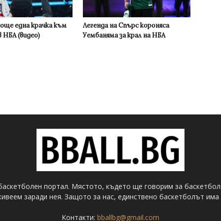
 още една крачка към
Легенда на Спърс короняса
 НБА (видео)
Уембаняма за крал на НБА
баскетболен портал. Мястото, където ще говорим за баскетбол
ивеем заради нея. Защото за нас, единствено баскетболът има 
Контакти:
bballbg@gmail.com