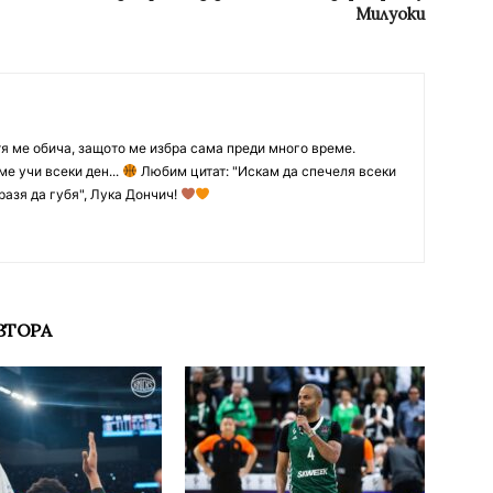
Милуоки
тя ме обича, защото ме избра сама преди много време.
ме учи всеки ден...
Любим цитат: "Искам да спечеля всеки
разя да губя", Лука Дончич!
ВТОРА