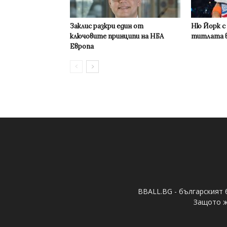
Заклис разкри един от
Ню Йорк с
ключовите принципи на НБА
титлата в
Европа
BBALL.BG - българският 
Защото ж