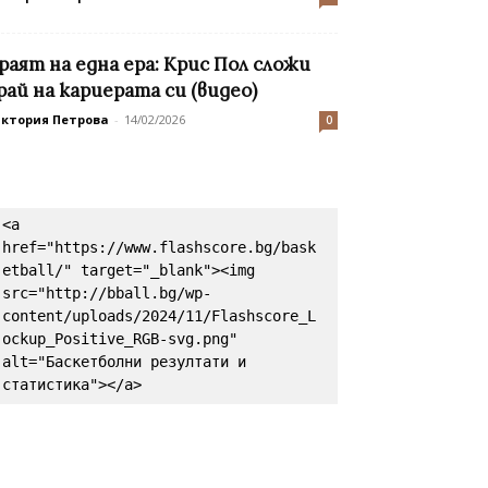
раят на една ера: Крис Пол сложи
рай на кариерата си (видео)
иктория Петрова
-
14/02/2026
0
<a 
href="https://www.flashscore.bg/bask
etball/" target="_blank"><img 
src="http://bball.bg/wp-
content/uploads/2024/11/Flashscore_L
ockup_Positive_RGB-svg.png" 
alt="Баскетболни резултати и 
статистика"></a>