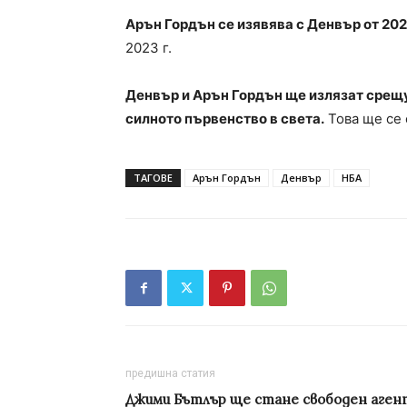
Арън Гордън се изявява с Денвър от 2021
2023 г.
Денвър и Арън Гордън ще излязат срещу 
силното първенство в света.
Това ще се 
ТАГОВЕ
Арън Гордън
Денвър
НБА
предишна статия
Джими Бътлър ще стане свободен аген