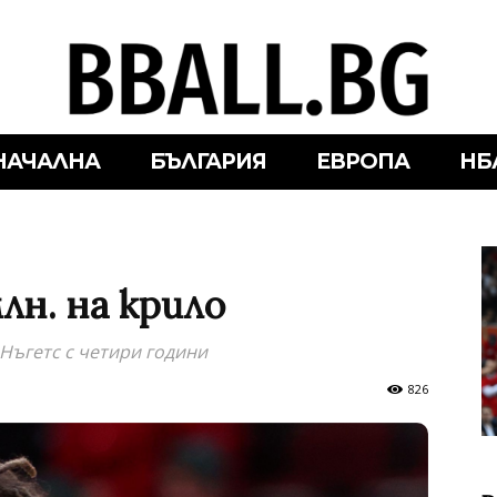
НАЧАЛНА
БЪЛГАРИЯ
ЕВРОПА
НБ
лн. на крило
Нъгетс с четири години
826