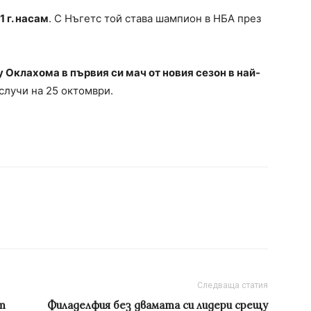
 г. насам
. С Нъгетс той става шампион в НБА през
Оклахома в първия си мач от новия сезон в най-
случи на 25 октомври.
Следваща статия
т
Филаделфия без двамата си лидери срещу