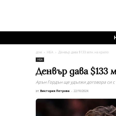
дом
НБА
Денвър дава $133 млн. на крило
НБА
Денвър дава $133 м
Арън Гордън ще удължи договора си с 
от
Виктория Петрова
-
22/10/2024