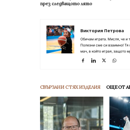
през следващото лято
Виктория Петрова
Обичам играта. Мисля, че и 
Полезни сме си взаимно! Тя 
мач, в който играя, защото м
СВЪРЗАНИ С ТЯХ ИЗДЕЛИЯ
ОЩЕ ОТ А