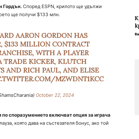
н Гордън.
Според ESPN, крилото ще удължи
което ще получи $133 млн.
К
к
ARD AARON GORDON HAS
В
, $133 MILLION CONTRACT
ANCHISE, WITH A PLAYER
 A TRADE KICKER, KLUTCH
S AND RICH PAUL, AND ELISE
C.TWITTER.COM/MZWDNT1KCC
ShamsCharania)
October 22, 2024
 по споразумението включват опция за играча
клауза, която дава на състезателя бонус, ако той