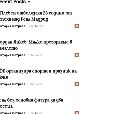
ecent Posts
 Плевен отбелязаха 28 години от
спеха над Реал Мадрид
иктория Петрова
-
23/11/2024
0
ордан Янков: Малко прегоряхме в
ачалото
иктория Петрова
-
09/02/2025
0
ФБ организира спортен празник на
 юни
иктория Петрова
-
30/05/2025
0
еал без основна фигура за два
есеца
иктория Петрова
-
02/01/2025
0