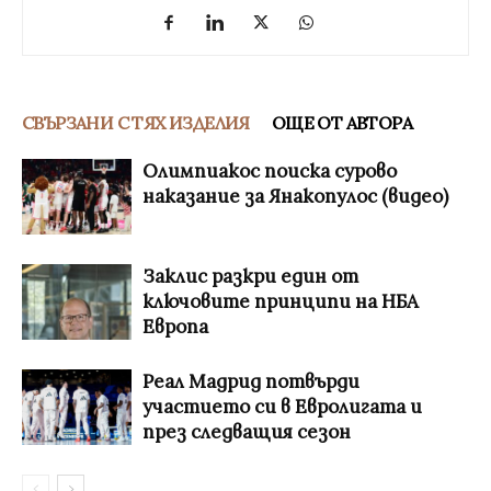
СВЪРЗАНИ С ТЯХ ИЗДЕЛИЯ
ОЩЕ ОТ АВТОРА
Олимпиакос поиска сурово
наказание за Янакопулос (видео)
Заклис разкри един от
ключовите принципи на НБА
Европа
Реал Мадрид потвърди
участието си в Евролигата и
през следващия сезон