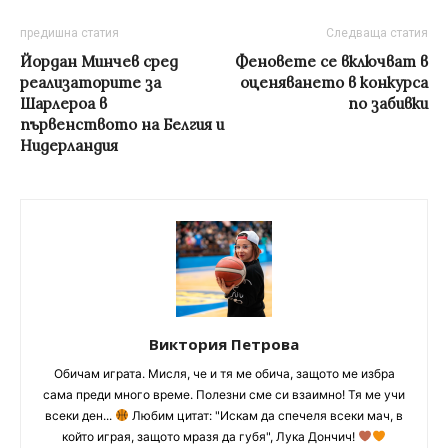
предишна статия
Следваща статия
Йордан Минчев сред
Феновете се включват в
реализаторите за
оценяването в конкурса
Шарлероа в
по забивки
първенството на Белгия и
Нидерландия
Виктория Петрова
Обичам играта. Мисля, че и тя ме обича, защото ме избра
сама преди много време. Полезни сме си взаимно! Тя ме учи
всеки ден...
Любим цитат: "Искам да спечеля всеки мач, в
който играя, защото мразя да губя", Лука Дончич!