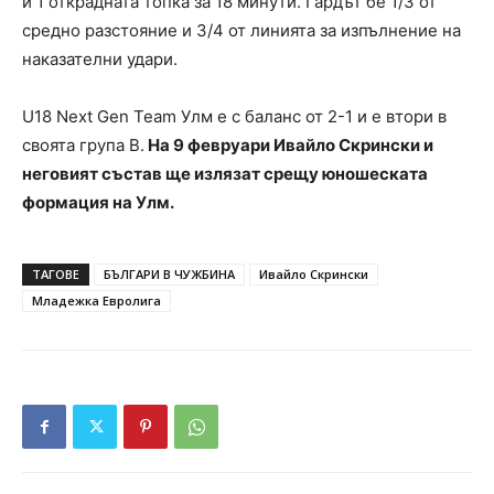
и 1 открадната топка за 18 минути. Гардът бе 1/3 от
средно разстояние и 3/4 от линията за изпълнение на
наказателни удари.
U18 Next Gen Team Улм е с баланс от 2-1 и е втори в
своята група B.
На 9 февруари Ивайло Скрински и
неговият състав ще излязат срещу юношеската
формация на Улм.
ТАГОВЕ
БЪЛГАРИ В ЧУЖБИНА
Ивайло Скрински
Младежка Евролига