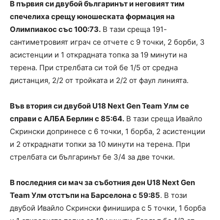
В първия си двубой българинът и неговият тим
спечелиха срещу юношеската формация на
Олимпиакос със 100:73.
В тази среща 191-
сантиметровият играч се отчете с 9 точки, 2 борби, 3
асистенции и 1 открадната топка за 19 минути на
терена. При стрелбата си той бе 1/5 от средна
дистанция, 2/2 от тройката и 2/2 от фаул линията.
Във втория си двубой U18 Next Gen Team Улм се
справи с АЛБА Берлин с 85:64.
В тази среща Ивайло
Скрински допринесе с 6 точки, 1 борба, 2 асистенции
и 2 откраднати топки за 10 минути на терена. При
стрелбата си българинът бе 3/4 за две точки.
В последния си мач за съботния ден U18 Next Gen
Team Улм отстъпи на Барселона с 59:85
. В този
двубой Ивайло Скрински финишира с 5 точки, 1 борба