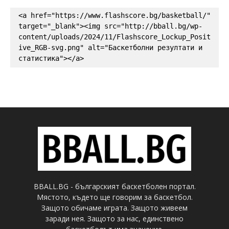
<a href="https://www.flashscore.bg/basketball/" 
target="_blank"><img src="http://bball.bg/wp-
content/uploads/2024/11/Flashscore_Lockup_Posit
ive_RGB-svg.png" alt="Баскетболни резултати и 
статистика"></a>
BBALL.BG - българският баскетболен портал.
Мястото, където ще говорим за баскетбол.
Защото обичаме играта. Защото живеем
заради нея. Защото за нас, единствено