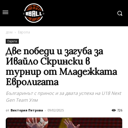
дом
Европа
Европа
Две победи и загуба за
Ивайло Скрински в
турнир от Младежката
Евролигата
Българинът с принос и за двата успеха на U18 Next
Gen Team Улм
от
Виктория Петрова
-
09/02/2025
726