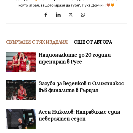
който играя, защото мразя да губя", Лука Дончич!
СВЪРЗАНИ С ТЯХ ИЗДЕЛИЯ
ОЩЕ ОТ АВТОРА
Националките до 20 години
тренират в Русе
Загуба за Везенков и Олимпиакос
във финалите в Гърция
Асен Николов: Направихме един
невероятен сезон