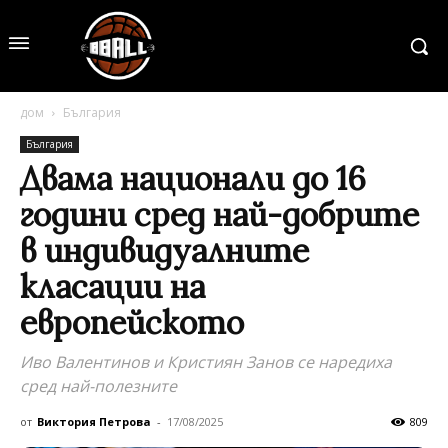
дом
България
България
Двама национали до 16
години сред най-добрите
в индивидуалните
класации на
европейското
Иво Валентинов и Кристиян Занов се наредиха
сред най-полезните
от
Виктория Петрова
-
17/08/2025
809