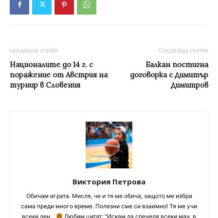
предишна статия
Следваща статия
Националите до 14 г. с
Балкан постигна
поражение от Австрия на
договорка с Димитър
турнир в Словения
Димитров
Виктория Петрова
Обичам играта. Мисля, че и тя ме обича, защото ме избра
сама преди много време. Полезни сме си взаимно! Тя ме учи
всеки ден...
Любим цитат: "Искам да спечеля всеки мач, в