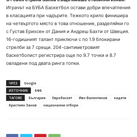
Играчът на БУБА Баскетбол остави добри впечатления
в класацията при чадърите. Тежкото крило финишира
на четвъртото място в това отношение, разделяйки го
с Густав Ерихсен от Дания и Андреш Бахти от Швеция.
16-годишният талант приключи с по 1.9 блокирани
стрелби за 7 срещи. 204-сантиметровият
баскетболист регистрира още по 9.7 точки и 8.7
овладени под двата ринга топки.
ЧРЕЗ
Google
ИЗТОЧНИК
БФБ
ТАГОВЕ
България
Евробаскет
Иво Валентинов
кадети
Кристиян Занов
национални отбори