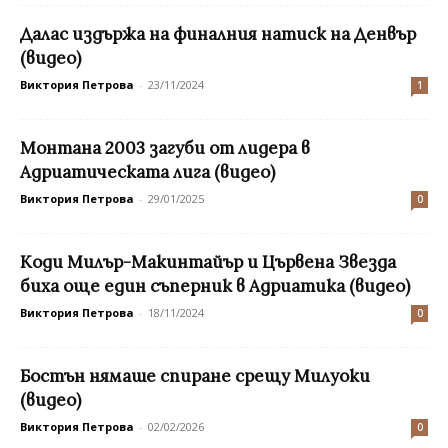
Далас издържа на финалния натиск на Денвър
(видео)
Виктория Петрова
-
23/11/2024
1
Монтана 2003 загуби от лидера в
Адриатическата лига (видео)
Виктория Петрова
-
29/01/2025
0
Коди Милър-Макинтайър и Цървена Звезда
биха още един съперник в Адриатика (видео)
Виктория Петрова
-
18/11/2024
0
Бостън нямаше спиране срещу Милуоки
(видео)
Виктория Петрова
-
02/02/2026
0