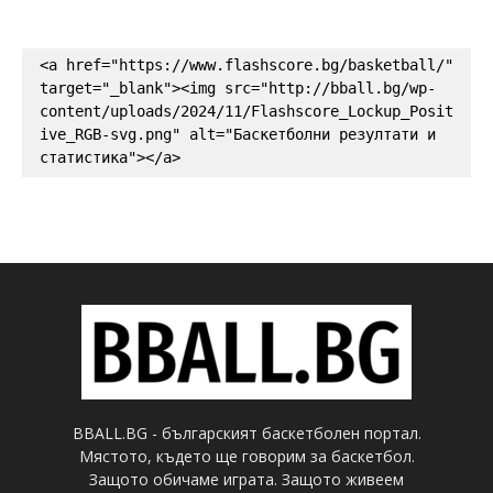
<a href="https://www.flashscore.bg/basketball/" 
target="_blank"><img src="http://bball.bg/wp-
content/uploads/2024/11/Flashscore_Lockup_Posit
ive_RGB-svg.png" alt="Баскетболни резултати и 
статистика"></a>
BBALL.BG - българският баскетболен портал.
Мястото, където ще говорим за баскетбол.
Защото обичаме играта. Защото живеем