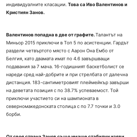
индивидуалните класации.
Това са Иво Валентинов и
Кристиян Занов.
Валентинов попадна в две от графите.
Талантът на
Миньор 2015 приключи в Топ 5 по асистенции. Гардът
раздели четвъртото място с Аарон Она Ембо от
Белгия, като двамата имат по 4.6 завършващи
подавания за 7 мача. 16-годишният баскетболист се
нареди сред най-добрите и при стрелбата от далечна
дистанция. 183-сантиметровият плеймейкър завърши
на деветата позиция с по 38.7% успеваемост. Той
приключи участието си на шампионата в
северномакедонската столица с по 7.7 точки и 3.0
борби.
От своя страна Занов също имаше стабилни изяви.