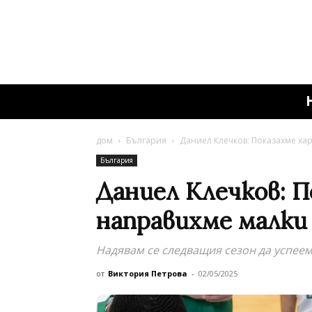
дом
България
Даниел Клечков: Показахме ха
България
Даниел Клечков: П
направихме малки
Надявам се следващия сезон да успеем
от
Виктория Петрова
-
02/05/2025