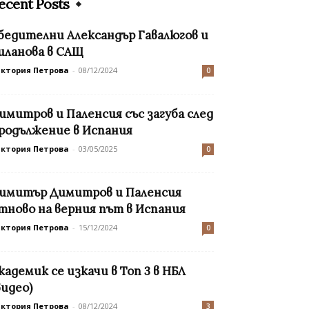
ecent Posts
бедителни Александър Гавалюгов и
иланова в САЩ
иктория Петрова
-
08/12/2024
0
имитров и Паленсия със загуба след
родължение в Испания
иктория Петрова
-
03/05/2025
0
имитър Димитров и Паленсия
тново на верния път в Испания
иктория Петрова
-
15/12/2024
0
кадемик се изкачи в Топ 3 в НБЛ
видео)
иктория Петрова
-
08/12/2024
3