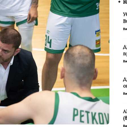
R
У
В
В
Д
п
В
Д
о
В
А
(
В