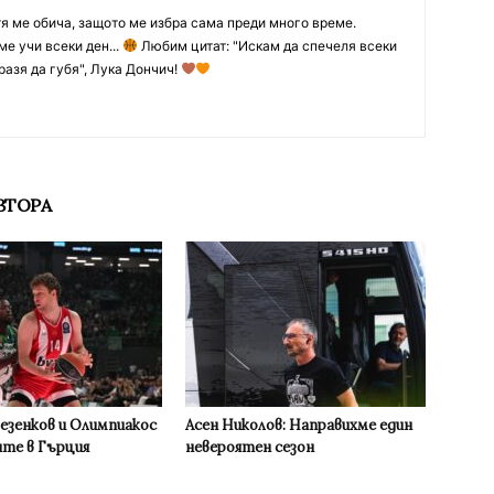
тя ме обича, защото ме избра сама преди много време.
ме учи всеки ден...
Любим цитат: "Искам да спечеля всеки
разя да губя", Лука Дончич!
ВТОРА
Везенков и Олимпиакос
Асен Николов: Направихме един
ите в Гърция
невероятен сезон