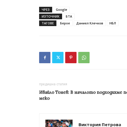
ЧРЕЗ
Google
ИЗТОЧНИК
БТА
ТАГОВЕ
Берое
Даниел Клечков
НБЛ
предишна статия
Ивайло Тонев: В началото подходихме п
меко
Виктория Петрова