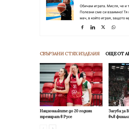
Обичам играта. Мисля, че и 
Полезни сме си взаимно! Тя 
мач, в който играя, защото м
СВЪРЗАНИ С ТЯХ ИЗДЕЛИЯ
ОЩЕ ОТ А
Националките до 20 години
Загуба за 
тренират в Русе
във финал