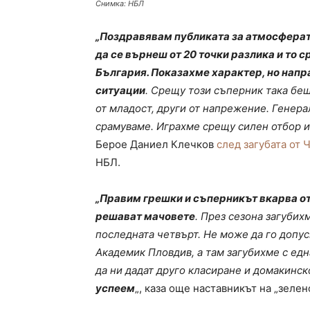
Снимка: НБЛ
„Поздравявам публиката за атмосферата 
да се върнеш от 20 точки разлика и то с
България. Показахме характер, но напр
ситуации
. Срещу този съперник така беше
от младост, други от напрежение. Генера
срамуваме. Играхме срещу силен отбор и
Берое Даниел Клечков
след загубата от 
НБЛ.
„Правим грешки и съперникът вкарва от 
решават мачовете
. През сезона загубих
последната четвърт. Не може да го допу
Академик Пловдив, а там загубихме с една
да ни дадат друго класиране и домакинс
успеем
„, каза още наставникът на „зелен