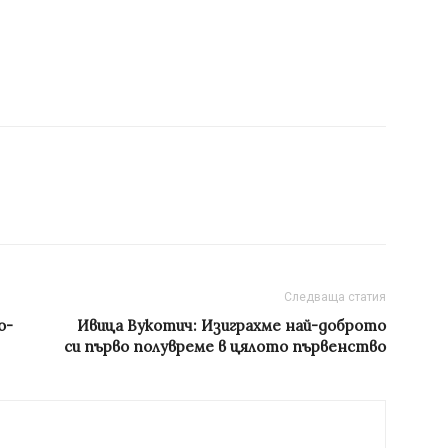
Следваща статия
о-
Ивица Вукотич: Изиграхме най-доброто
си първо полувреме в цялото първенство