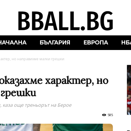
НАЧАЛНА
БЪЛГАРИЯ
ЕВРОПА
НБ
рактер, но направихме малки грешки
оказахме характер, но
 грешки
, каза още треньорът на Берое
585