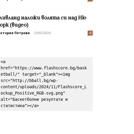
ливланд наложи волята си над Ню
орк (видео)
иктория Петрова
-
25/02/2026
0
<a 
href="https://www.flashscore.bg/bask
etball/" target="_blank"><img 
src="http://bball.bg/wp-
content/uploads/2024/11/Flashscore_L
ockup_Positive_RGB-svg.png" 
alt="Баскетболни резултати и 
статистика"></a>