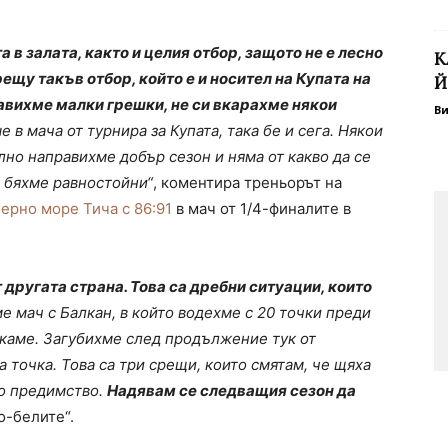
в залата, както и целия отбор, защото не е лесно
К
рещу такъв отбор, който е и носител на Купата на
Й
авихме малки грешки, не си вкарахме някои
В
 в мача от турнира за Купата, така бе и сега. Някои
лно направихме добър сезон и няма от какво да се
 бяхме равностойни“
, коментира треньорът на
Черно море Тича с 86:91
в мач от 1/4-финалите в
другата страна. Това са дребни ситуации, които
ме мач с Балкан, в който водехме с 20 точки преди
скаме. Загубихме след продължение тук от
 точка. Това са три срещи, които смятам, че щяха
ко предимство.
Надявам се следващия сезон да
о-белите“.