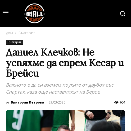
дом
България
България
Даниел Клечков: Не
успяхме да спрем Кесар и
Брейси
Важното е да си вземем поуките от двубоя със
Спартак, каза още наставникът на Берое
от
Виктория Петрова
-
29/03/2025
654