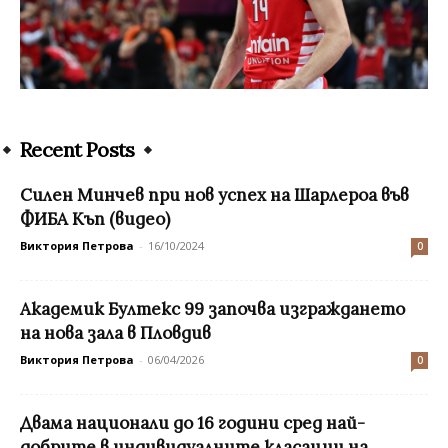
Recent Posts
Силен Минчев при нов успех на Шарлероа във
ФИБА Къп (видео)
Виктория Петрова
-
16/10/2024
0
Академик Бултекс 99 започва изграждането
на нова зала в Пловдив
Виктория Петрова
-
06/04/2026
0
Двама национали до 16 години сред най-
добрите в индивидуалните класации на