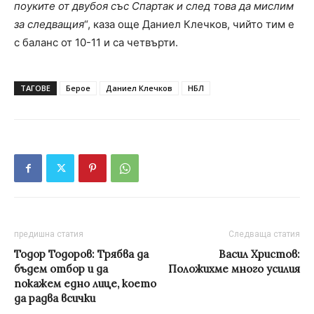
поуките от двубоя със Спартак и след това да мислим
за следващия
“, каза още Даниел Клечков, чийто тим е
с баланс от 10-11 и са четвърти.
ТАГОВЕ
Берое
Даниел Клечков
НБЛ
предишна статия
Следваща статия
Тодор Тодоров: Трябва да
Васил Христов:
бъдем отбор и да
Положихме много усилия
покажем едно лице, което
да радва всички