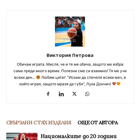
Виктория Петрова
Обичам играта. Мисля, че и тя ме обича, защото ме избра
сама преди много време. Полезни сме си взаимно! Тя ме учи
всеки ден...
Любим цитат: "Искам да спечеля всеки мач, в
който играя, защото мразя да губя", Лука Дончич!
СВЪРЗАНИ С ТЯХ ИЗДЕЛИЯ
ОЩЕ ОТ АВТОРА
Националките до 20 години