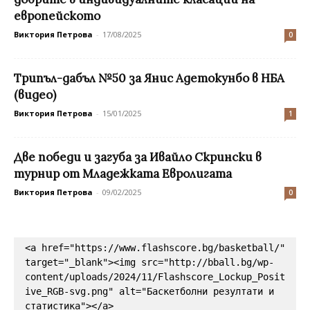
европейското
Виктория Петрова
-
17/08/2025
0
Трипъл-дабъл №50 за Янис Адетокунбо в НБА
(видео)
Виктория Петрова
-
15/01/2025
1
Две победи и загуба за Ивайло Скрински в
турнир от Младежката Евролигата
Виктория Петрова
-
09/02/2025
0
<a href="https://www.flashscore.bg/basketball/" 
target="_blank"><img src="http://bball.bg/wp-
content/uploads/2024/11/Flashscore_Lockup_Posit
ive_RGB-svg.png" alt="Баскетболни резултати и 
статистика"></a>