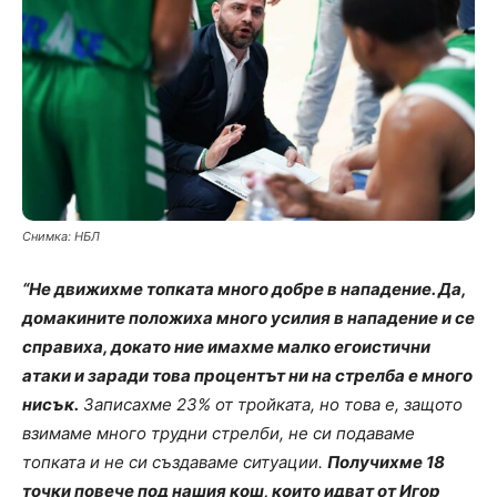
Снимка: НБЛ
“Не движихме топката много добре в нападение. Да,
домакините положиха много усилия в нападение и се
справиха, докато ние имахме малко егоистични
атаки и заради това процентът ни на стрелба е много
нисък.
Записахме 23% от тройката, но това е, защото
взимаме много трудни стрелби, не си подаваме
топката и не си създаваме ситуации.
Получихме 18
точки повече под нашия кош, които идват от Игор