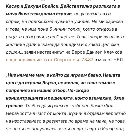
Кесар и Декуан Брейси. Действително разликата в
мача бяха тези двама играчи,
не успяхме да ги
спрем, не положихме нужните усилия. Не ми харесва
и това, че има поне 5 ничии топки, които отидоха в
ръцете на играчите на Спартак. Това говори за нашето
желание дали искаме да победим и с каква цел сме
дошли
„, заяви наставникът на Берое Даниел Клечков
след поражението от Спартак със 78:87
в мач от НБЛ.
„Ние нямаме мач, в който да играем бавно. Нашата
цел е да играем бързо, не мисля, че това темпо е
попречило на нашия отбор. По-скоро
концентрацията и решенията, които взимахме, бяха
грешни
.
Трябва да играем по-отборен баскетбол.
Нервността в част от моите играчи я отдавам вероятно
на изоставането в резултата по време на мача, на това,
че не ни се получаваха някои неща, защото Кесар под