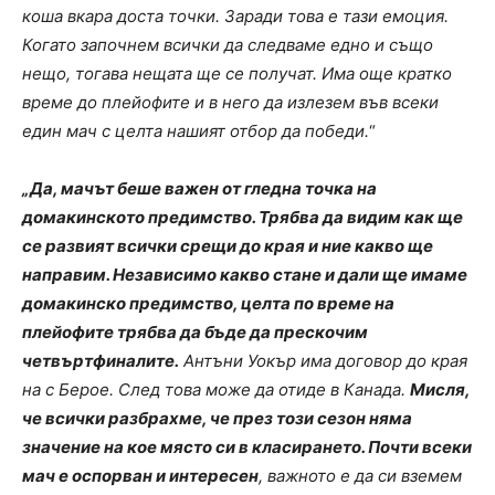
коша вкара доста точки. Заради това е тази емоция.
Когато започнем всички да следваме едно и също
нещо, тогава нещата ще се получат. Има още кратко
време до плейофите и в него да излезем във всеки
един мач с целта нашият отбор да победи.
“
„Да, мачът беше важен от гледна точка на
домакинското предимство. Трябва да видим как ще
се развият всички срещи до края и ние какво ще
направим. Независимо какво стане и дали ще имаме
домакинско предимство, целта по време на
плейофите трябва да бъде да прескочим
четвъртфиналите.
Антъни Уокър има договор до края
на с Берое. След това може да отиде в Канада.
Мисля,
че всички разбрахме, че през този сезон няма
значение на кое място си в класирането. Почти всеки
мач е оспорван и интересен
, важното е да си вземем