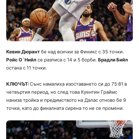
Кевин Дюрант
бе над всички за Финикс с 35 точки.
Ройс О`Нийл
се разписа с 14 и 5 борби.
Брадли Бийл
остана с 11 точки.
КЛЮЧЪТ:
Сънс намалиха изоставането си до 75:81 в
четвъртия период, но след това Куентин Граймс
наниза тройка и предимството на Далас отново бе 9
точки, като до финалната сирена то не се промени.