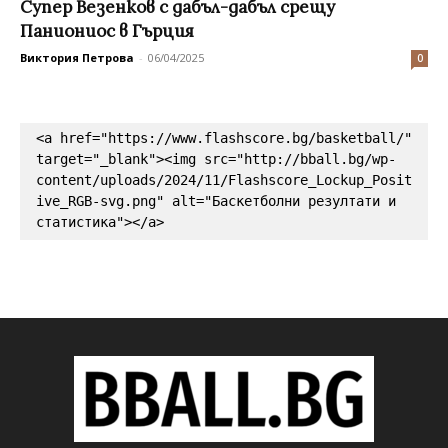
Супер Везенков с дабъл-дабъл срещу
Паниониос в Гърция
Виктория Петрова
-
06/04/2025
0
<a href="https://www.flashscore.bg/basketball/" 
target="_blank"><img src="http://bball.bg/wp-
content/uploads/2024/11/Flashscore_Lockup_Posit
ive_RGB-svg.png" alt="Баскетболни резултати и 
статистика"></a>