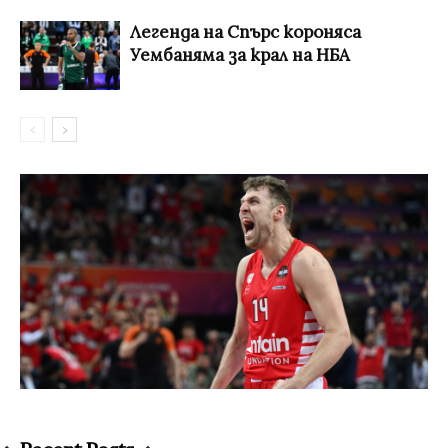
Легенда на Спърс короняса
Уембаняма за крал на НБА