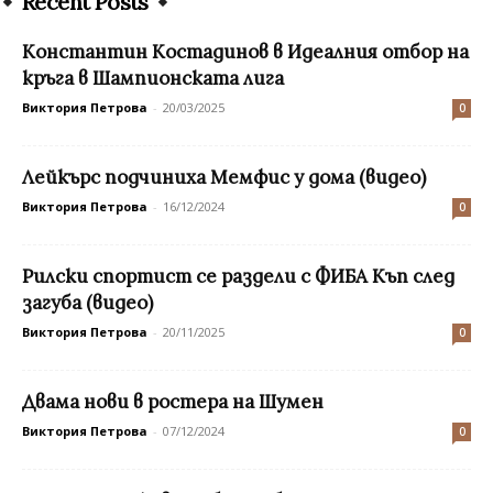
Recent Posts
Константин Костадинов в Идеалния отбор на
кръга в Шампионската лига
Виктория Петрова
-
20/03/2025
0
Лейкърс подчиниха Мемфис у дома (видео)
Виктория Петрова
-
16/12/2024
0
Рилски спортист се раздели с ФИБА Къп след
загуба (видео)
Виктория Петрова
-
20/11/2025
0
Двама нови в ростера на Шумен
Виктория Петрова
-
07/12/2024
0