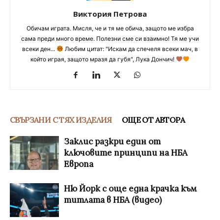
Виктория Петрова
Обичам играта. Мисля, че и тя ме обича, защото ме избра
сама преди много време. Полезни сме си взаимно! Тя ме учи
всеки ден...
Любим цитат: "Искам да спечеля всеки мач, в
който играя, защото мразя да губя", Лука Дончич!
СВЪРЗАНИ С ТЯХ ИЗДЕЛИЯ
ОЩЕ ОТ АВТОРА
Заклис разкри един от
ключовите принципи на НБА
Европа
Ню Йорк с още една крачка към
титлата в НБА (видео)