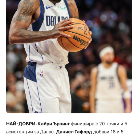
НАЙ-ДОБРИ: Кайри Ървинг
финишира с 20 точки и 5
асистенции за Далас.
Даниел Гафорд
добави 16 и 5