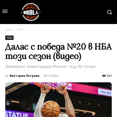
дом
НБА
НБА
Далас с победа №20 в НБА
този сезон (видео)
Маверикс лимитираха Финикс под 90 точки
от
Виктория Петрова
-
28/12/2024
820