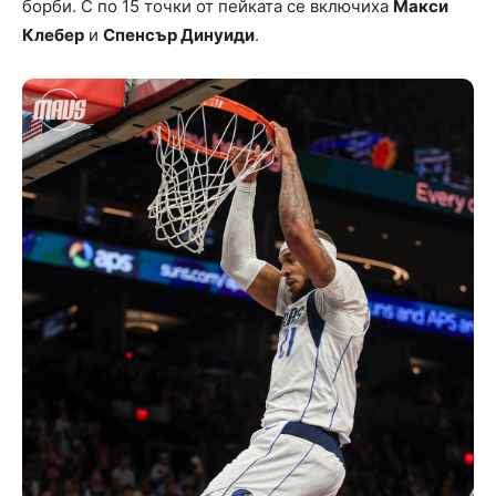
борби. С по 15 точки от пейката се включиха
Макси
Клебер
и
Спенсър Динуиди
.