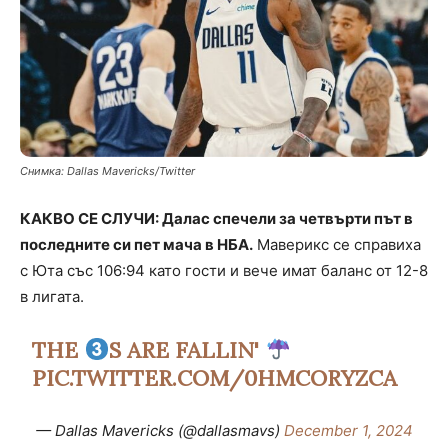
Снимка: Dallas Mavericks/Twitter
КАКВО СЕ СЛУЧИ: Далас спечели за четвърти път в
последните си пет мача в НБА.
Маверикс се справиха
с Юта със 106:94 като гости и вече имат баланс от 12-8
в лигата.
THE
S ARE FALLIN'
PIC.TWITTER.COM/0HMCORYZCA
— Dallas Mavericks (@dallasmavs)
December 1, 2024