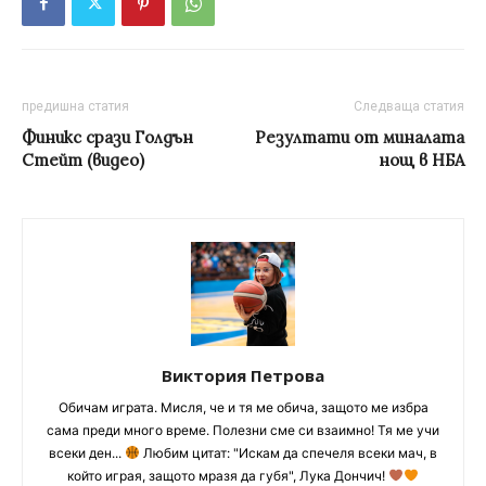
предишна статия
Следваща статия
Финикс срази Голдън
Резултати от миналата
Стейт (видео)
нощ в НБА
Виктория Петрова
Обичам играта. Мисля, че и тя ме обича, защото ме избра
сама преди много време. Полезни сме си взаимно! Тя ме учи
всеки ден...
Любим цитат: "Искам да спечеля всеки мач, в
който играя, защото мразя да губя", Лука Дончич!