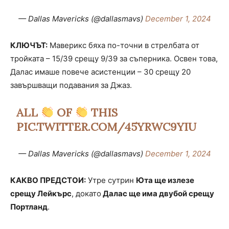
— Dallas Mavericks (@dallasmavs)
December 1, 2024
КЛЮЧЪТ:
Маверикс бяха по-точни в стрелбата от
тройката – 15/39 срещу 9/39 за съперника. Освен това,
Далас имаше повече асистенции – 30 срещу 20
завършващи подавания за Джаз.
ALL
OF
THIS
PIC.TWITTER.COM/45YRWC9YIU
— Dallas Mavericks (@dallasmavs)
December 1, 2024
КАКВО ПРЕДСТОИ:
Утре сутрин
Юта ще излезе
срещу Лейкърс
, докато
Далас ще има двубой срещу
Портланд
.