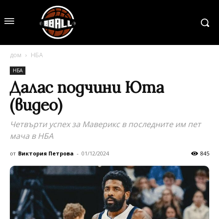
дом
НБА
НБА
Далас подчини Юта
(видео)
Четвърти успех за Маверикс в последните им пет
мача в НБА
от
Виктория Петрова
-
01/12/2024
845