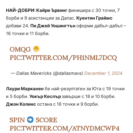
НАЙ-ДОБРИ: Кайри Ървинг
финишира с 30 точки, 7
борби и 9 асистенции за Далас.
Куентин Граймс
добави 24.
Пи Джей Уошингтън
оформи дабъл-дабъл –
16 точки и 11 борби.
OMQG
PIC.TWITTER.COM/PH1NML7DCQ
— Dallas Mavericks (@dallasmavs)
December 1, 2024
Лаури Марканен
бе най-резултатен за Юта с 19 точки
и 5 борби.
Уокър Кеслър
завърши с 18 и 10 борби.
Джон Колинс
остана с 16 точки и 9 борби.
SPIN
SCORE
PIC.TWITTER.COM/ATNYDMCWP4