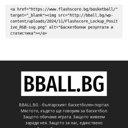
<a href="https://www.flashscore.bg/basketball/" 
target="_blank"><img src="http://bball.bg/wp-
content/uploads/2024/11/Flashscore_Lockup_Posit
ive_RGB-svg.png" alt="Баскетболни резултати и 
статистика"></a>
BBALL.BG - българският баскетболен портал.
Мястото, където ще говорим за баскетбол.
Защото обичаме играта. Защото живеем
заради нея. Защото за нас, единствено