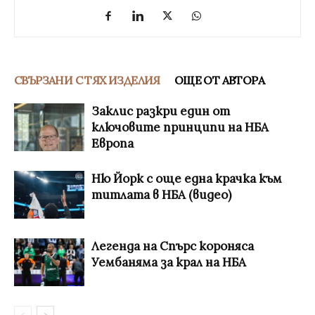
СВЪРЗАНИ С ТЯХ ИЗДЕЛИЯ
ОЩЕ ОТ АВТОРА
Заклис разкри един от
ключовите принципи на НБА
Европа
Ню Йорк с още една крачка към
титлата в НБА (видео)
Легенда на Спърс короняса
Уембаняма за крал на НБА