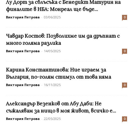
Лу Дорт за сблъсъка с Бенедикт Матурин на
финалите в НБА: Монреал ще бъде...
Виктория Петрова
-
03/06/2025
0
Чавдар Костов: Позволихме им да дръпнат с
много голяма разлика
Виктория Петрова
-
14/05/2025
0
Карина Константинова: Ние играем за
България, по-голям стимул от това няма
Виктория Петрова
-
16/11/2025
0
Александър Везенков от Абу Даби: Не
съжалявам за нищо в моя живот, всичко е...
Виктория Петрова
-
22/05/2025
0