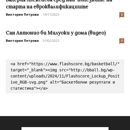
старта на евроквалификациите
Виктория Петрова
-
14/11/2025
0
Сан Антонио би Милуоки у дома (видео)
Виктория Петрова
-
01/02/2025
0
<a href="https://www.flashscore.bg/basketball/" 
target="_blank"><img src="http://bball.bg/wp-
content/uploads/2024/11/Flashscore_Lockup_Posit
ive_RGB-svg.png" alt="Баскетболни резултати и 
статистика"></a>