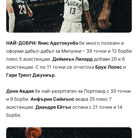
НАЙ-ДОБРИ: Янис Адетокунбо
бе много полезен и
оформи дабъл-дабъл за Милуоки – 39 точки и 12 борби
плюс 5 асистенции.
Деймиън Лилард
добави 20 и 6
асистенции. С по 11 точки се отчетоха
Брук Лопес
и
Гари Трент Джуниър
.
Дени Авдия
бе най-резултатен за Портланд с 30 точки
и 9 борби.
Анфърни Саймънс
вкара 25 плюс 7
асистенции.
Диандре Ейтън
остана с 21 точки и 14
борби.