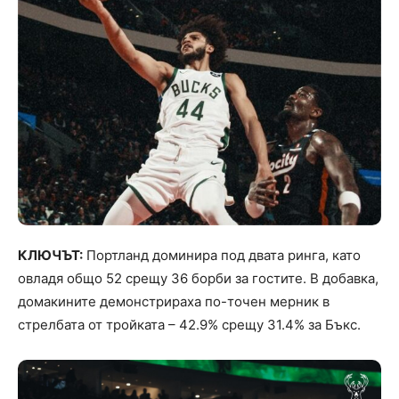
КЛЮЧЪТ:
Портланд доминира под двата ринга, като
овладя общо 52 срещу 36 борби за гостите. В добавка,
домакините демонстрираха по-точен мерник в
стрелбата от тройката – 42.9% срещу 31.4% за Бъкс.