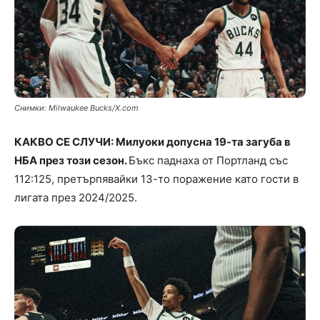
Снимки: Milwaukee Bucks/X.com
КАКВО СЕ СЛУЧИ: Милуоки допусна 19-та загуба в
НБА през този сезон.
Бъкс паднаха от Портланд със
112:125, претърпявайки 13-то поражение като гости в
лигата през 2024/2025.