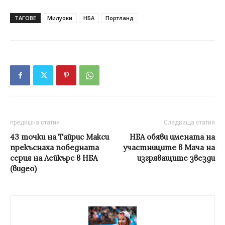
ТАГОВЕ
Милуоки
НБА
Портланд
предишна статия
Следваща статия
43 точки на Тайрис Макси
НБА обяви имената на
прекъснаха победната
участниците в Мача на
серия на Лейкърс в НБА
изгряващите звезди
(видео)