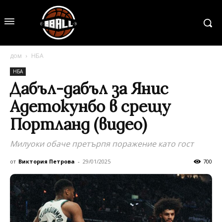
дом
НБА
НБА
Дабъл-дабъл за Янис
Адетокунбо в срещу
Портланд (видео)
Милуоки обаче претърпя поражение като гост
от
Виктория Петрова
-
29/01/2025
700