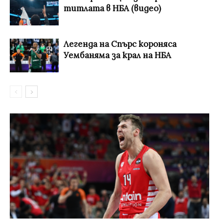
титлата в НБА (видео)
Легенда на Спърс короняса
Уембаняма за крал на НБА