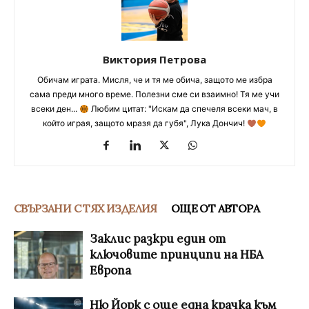
Виктория Петрова
Обичам играта. Мисля, че и тя ме обича, защото ме избра
сама преди много време. Полезни сме си взаимно! Тя ме учи
всеки ден...
Любим цитат: "Искам да спечеля всеки мач, в
който играя, защото мразя да губя", Лука Дончич!
СВЪРЗАНИ С ТЯХ ИЗДЕЛИЯ
ОЩЕ ОТ АВТОРА
Заклис разкри един от
ключовите принципи на НБА
Европа
Ню Йорк с още една крачка към