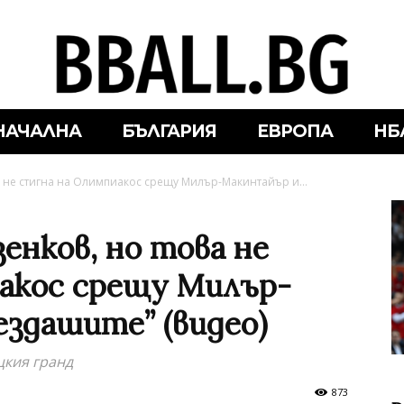
НАЧАЛНА
БЪЛГАРИЯ
ЕВРОПА
НБ
а не стигна на Олимпиакос срещу Милър-Макинтайър и...
зенков, но това не
акос срещу Милър-
ездашите” (видео)
цкия гранд
873