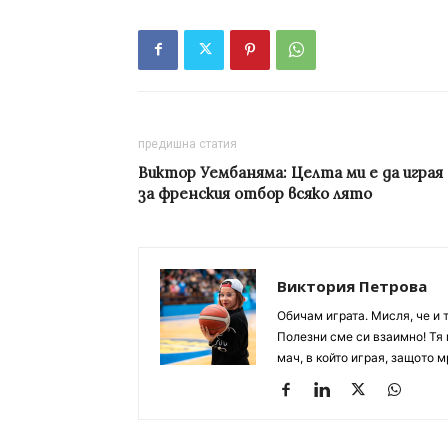
предишна статия
Виктор Уембаняма: Целта ми е да играя
за френския отбор всяко лято
Виктория Петрова
Обичам играта. Мисля, че и 
Полезни сме си взаимно! Тя 
мач, в който играя, защото м