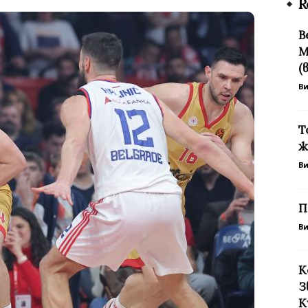
R
В
М
(
В
Т
ж
В
П
В
К
З
К