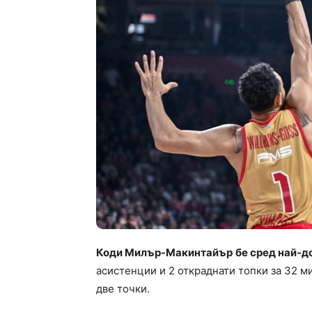
Коди Милър-Макинтайър
бе сред най-д
асистенции и 2 откраднати топки за 32 м
две точки.