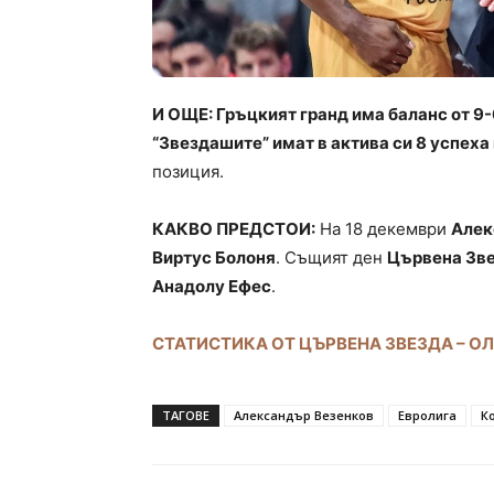
И ОЩЕ: Гръцкият гранд има баланс от 9-
“Звездашите” имат в актива си 8 успеха
позиция.
КАКВО ПРЕДСТОИ:
На 18 декември
Алек
Виртус Болоня
. Същият ден
Цървена Зве
Анадолу Ефес
.
СТАТИСТИКА ОТ ЦЪРВЕНА ЗВЕЗДА – 
ТАГОВЕ
Александър Везенков
Евролига
К