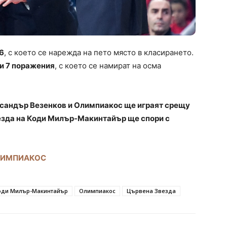
6
, с което се нарежда на пето място в класирането.
 и 7 поражения
, с което се намират на осма
сандър Везенков и Олимпиакос ще играят срещу
зда на Коди Милър-Макинтайър ще спори с
ОЛИМПИАКОС
оди Милър-Макинтайър
Олимпиакос
Цървена Звезда