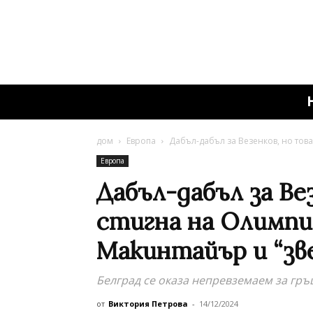
дом
Европа
Дабъл-дабъл за Везенков, но тов
Европа
Дабъл-дабъл за Ве
стигна на Олимпи
Макинтайър и “зв
Белград се оказа непревземаем за гръ
от
Виктория Петрова
-
14/12/2024