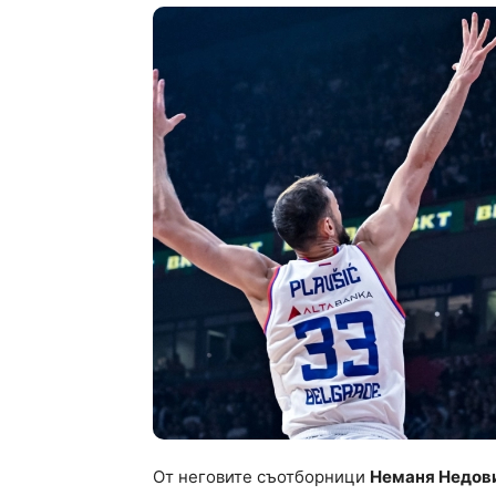
От неговите съотборници
Неманя Недов