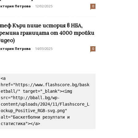
иктория Петрова
-
12/02/2025
0
теф Къри пише история в НБА,
ремина границата от 4000 тройки
видео)
иктория Петрова
-
14/03/2025
0
<a 
href="https://www.flashscore.bg/bask
etball/" target="_blank"><img 
src="http://bball.bg/wp-
content/uploads/2024/11/Flashscore_L
ockup_Positive_RGB-svg.png" 
alt="Баскетболни резултати и 
статистика"></a>