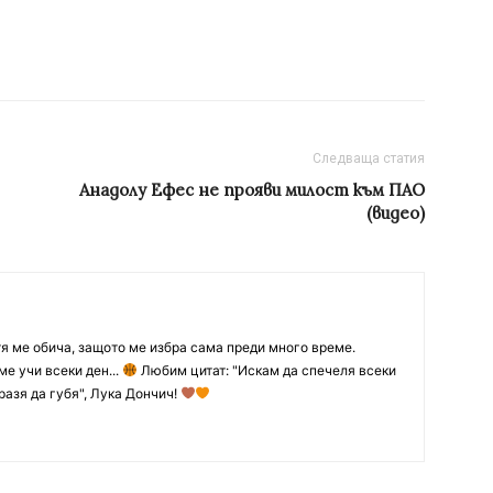
Следваща статия
Анадолу Ефес не прояви милост към ПАО
(видео)
тя ме обича, защото ме избра сама преди много време.
ме учи всеки ден...
Любим цитат: "Искам да спечеля всеки
разя да губя", Лука Дончич!