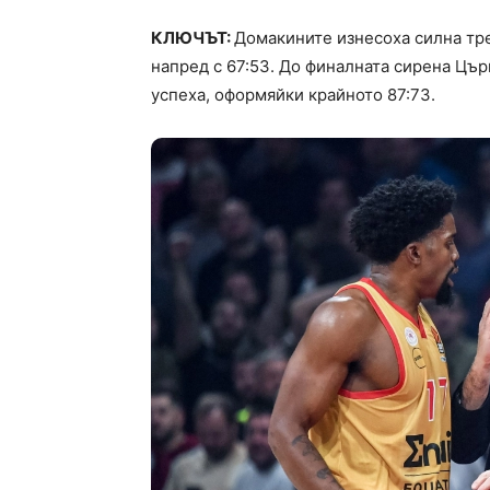
КЛЮЧЪТ:
Домакините изнесоха силна трет
напред с 67:53. До финалната сирена Цър
успеха, оформяйки крайното 87:73.