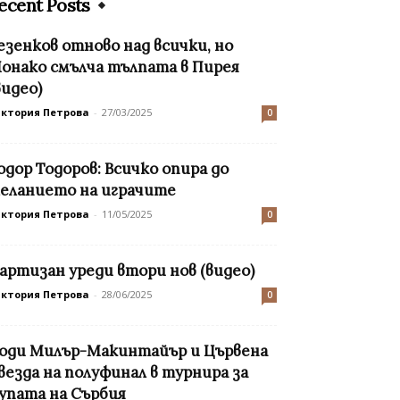
ecent Posts
езенков отново над всички, но
онако смълча тълпата в Пирея
видео)
иктория Петрова
-
27/03/2025
0
одор Тодоров: Всичко опира до
еланието на играчите
иктория Петрова
-
11/05/2025
0
артизан уреди втори нов (видео)
иктория Петрова
-
28/06/2025
0
оди Милър-Макинтайър и Цървена
везда на полуфинал в турнира за
упата на Сърбия