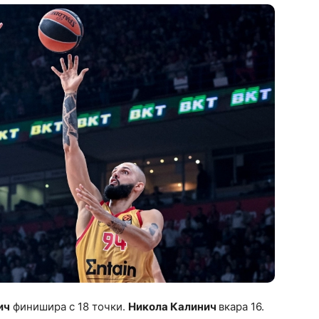
ич
финишира с 18 точки.
Никола Калинич
вкара 16.