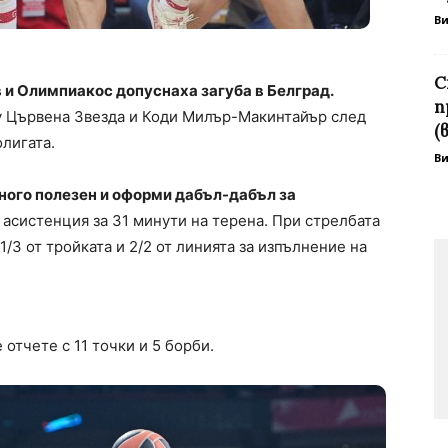
В
С
и Олимпиакос допуснаха загуба в Белград.
п
у Цървена Звезда и Коди Милър-Макинтайър след
(
олигата.
В
ого полезен и оформи дабъл-дабъл за
1 асистенция за 31 минути на терена. При стрелбата
1/3 от тройката и 2/2 от линията за изпълнение на
е отчете с 11 точки и 5 борби.