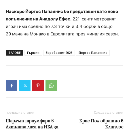
Наскоро Йоргос Папаянис бе представен като ново
попълнение на Анадолу Ефес.
221-сантиметровият
играч има средно по 7.3 точки и 3.4 борби в общо
29 мача на Монако в Евролигата през миналия сезон.
ТАГОВЕ
Гърция
Евробаскет 2025
Йоргос Папаянис
предишна статия
Следваща статия
Шарлът триумфира в
Крис Пол обратно в
Лятната лига на НБА за
Клипърс