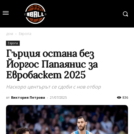
дом
Европа
Европа
Гърция остана без
Йоргос Папаянис за
Евробаскет 2025
Наскоро центърът се сдоби с нов отбор
от
Виктория Петрова
-
21/07/2025
836