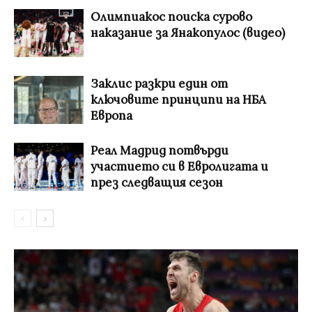
Олимпиакос поиска сурово
наказание за Янакопулос (видео)
Заклис разкри един от
ключовите принципи на НБА
Европа
Реал Мадрид потвърди
участието си в Евролигата и
през следващия сезон