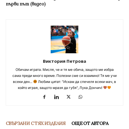
първи път (видео)
Виктория Петрова
Обичам играта. Мисля, че и тя ме обича, защото ме избра
сама преди много време. Полезни сме си взаимно! Тя ме учи
всеки ден...
Любим цитат: "Искам да спечеля всеки мач, в
който играя, защото мразя да губя", Лука Дончич!
СВЪРЗАНИ С ТЯХ ИЗДЕЛИЯ
ОЩЕ ОТ АВТОРА