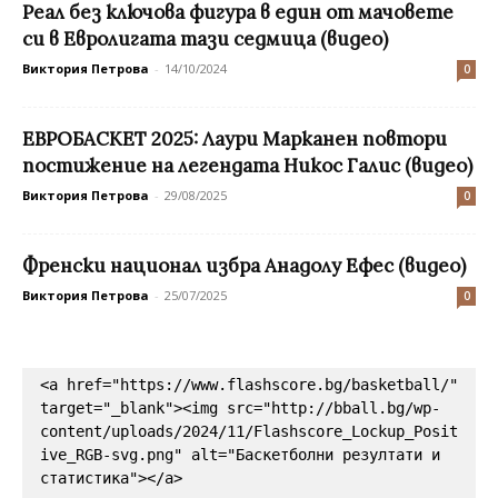
Реал без ключова фигура в един от мачовете
си в Евролигата тази седмица (видео)
Виктория Петрова
-
14/10/2024
0
EВРОБАСКЕТ 2025: Лаури Марканен повтори
постижение на легендата Никос Галис (видео)
Виктория Петрова
-
29/08/2025
0
Френски национал избра Анадолу Ефес (видео)
Виктория Петрова
-
25/07/2025
0
<a href="https://www.flashscore.bg/basketball/" 
target="_blank"><img src="http://bball.bg/wp-
content/uploads/2024/11/Flashscore_Lockup_Posit
ive_RGB-svg.png" alt="Баскетболни резултати и 
статистика"></a>