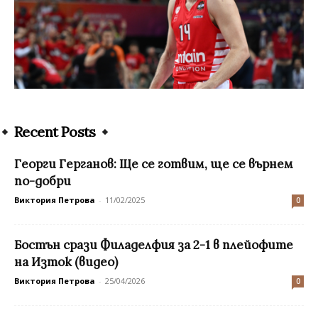
Recent Posts
Георги Герганов: Ще се готвим, ще се върнем
по-добри
Виктория Петрова
-
11/02/2025
0
Бостън срази Филаделфия за 2-1 в плейофите
на Изток (видео)
Виктория Петрова
-
25/04/2026
0