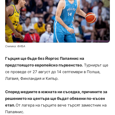
Снимка: ФИБА
Гърция ще бъде без Йоргос Папаянис на
предстоящото европейско първенство.
Турнирът ще
се проведе от 27 август до 14 септември в Полша,
Латвия, Финландия и Кипър.
Според медиите в южната ни съседка, причините за
решението на центъра ще бъдат обявени по-късен
етап.
От лагера на гърците вече търсят заместник на
Папаянис.