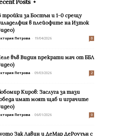
ecent Posts
6 тройки за Бостън и 1-0 срещу
иладелфия в плейофите на Изток
видео)
иктория Петрова
-
19/04/2026
0
еле във Видин прекрати мач от ББЛ
видео)
иктория Петрова
-
09/03/2026
2
юбомир Киров: Заслуга за тази
обеда имат моят щаб и играчите
видео)
иктория Петрова
-
06/01/2026
0
уото Зак Лавин и ДеМар ДеРоузън с