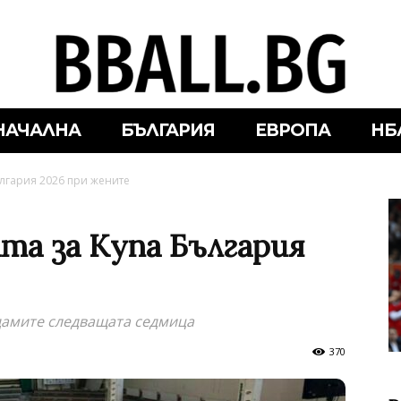
НАЧАЛНА
БЪЛГАРИЯ
ЕВРОПА
НБ
ългария 2026 при жените
та за Kупа България
дамите следващата седмица
370