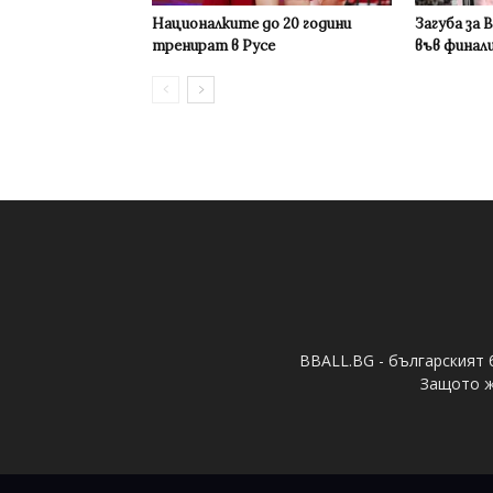
Националките до 20 години
Загуба за 
тренират в Русе
във финал
BBALL.BG - българският 
Защото ж