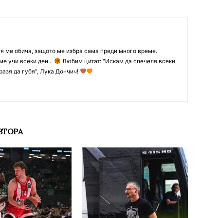
тя ме обича, защото ме избра сама преди много време.
ме учи всеки ден...
Любим цитат: "Искам да спечеля всеки
разя да губя", Лука Дончич!
ВТОРА