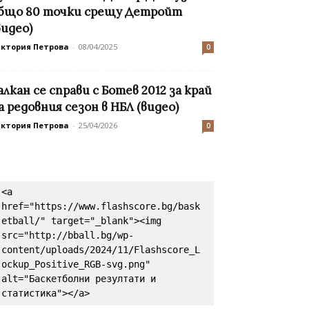
бщо 80 точки срещу Детройт
видео)
иктория Петрова
-
08/04/2025
0
алкан се справи с Ботев 2012 за край
а редовния сезон в НБЛ (видео)
иктория Петрова
-
25/04/2026
0
<a 
href="https://www.flashscore.bg/bask
etball/" target="_blank"><img 
src="http://bball.bg/wp-
content/uploads/2024/11/Flashscore_L
ockup_Positive_RGB-svg.png" 
alt="Баскетболни резултати и 
статистика"></a>