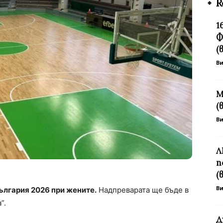
R
1
Ф
(
В
М
(
В
Л
п
(
В
ългария 2026 при жените.
Надпреварата ще бъде в
”.
Д