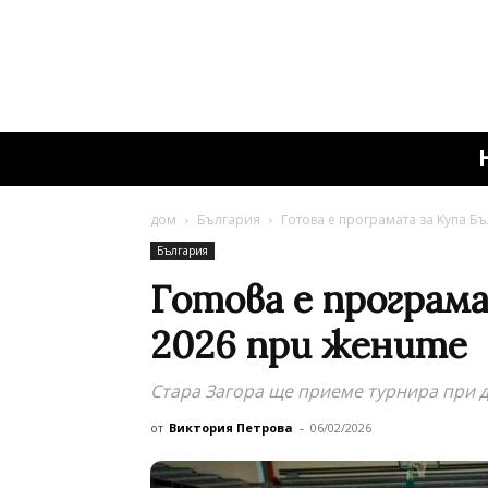
дом
България
Готова е програмата за Kупа Б
България
Готова е програма
2026 при жените
Стара Загора ще приеме турнира при 
от
Виктория Петрова
-
06/02/2026