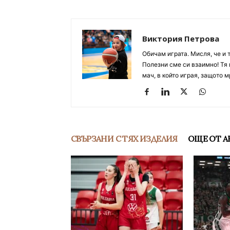
Виктория Петрова
Обичам играта. Мисля, че и 
Полезни сме си взаимно! Тя 
мач, в който играя, защото м
СВЪРЗАНИ С ТЯХ ИЗДЕЛИЯ
ОЩЕ ОТ А