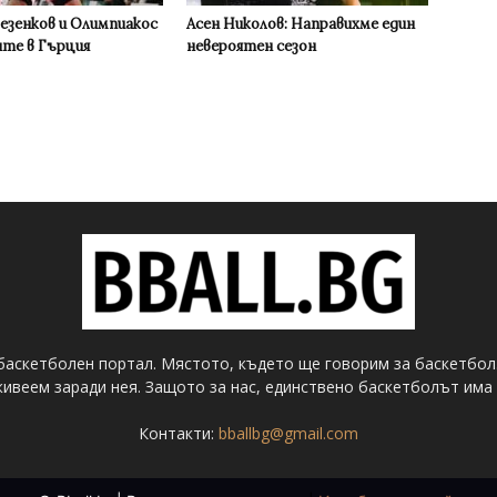
Везенков и Олимпиакос
Асен Николов: Направихме един
ите в Гърция
невероятен сезон
баскетболен портал. Мястото, където ще говорим за баскетбол
ивеем заради нея. Защото за нас, единствено баскетболът има 
Контакти:
bballbg@gmail.com