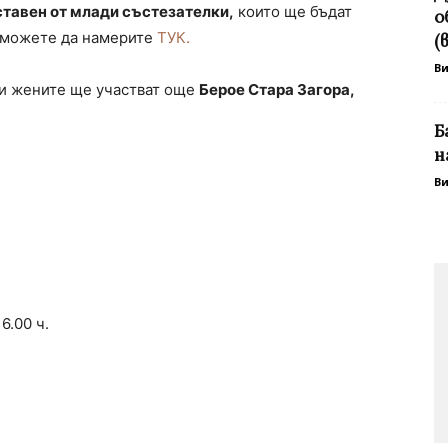
ставен от млади състезателки,
които ще бъдат
о
м можете да намерите
ТУК.
(
В
ри жените ще участват още
Берое Стара Загора,
Б
н
В
6.00 ч.