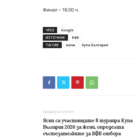
Финал – 16.00 ч.
ЧРЕЗ
Google
ИЗТОЧНИК
БФБ
ТАГОВЕ
жени
Купа България
предишна статия
Ясни са участниците в турнира Купа
България 2026 за жени, определиха
състезателките за БФБ отбора