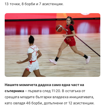
13 точки, 8 борби и 7 асистенции.
Нашите момичета дадоха само една част на
съперника
– първата след 11:20. В остатъка от
срещата младите българки владееха инициативата,
като овладя 46 борби, допълнени от 12 асистенции.