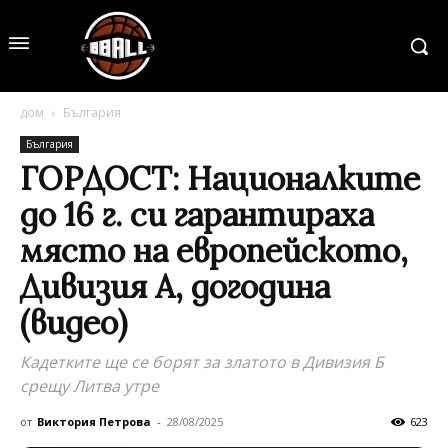
дом
България
България
ГОРДОСТ: Националките
до 16 г. си гарантираха
място на европейското,
Дивизия А, догодина
(видео)
Кадетките ще се борят за златото в Дивизия Б
срещу Литва утре
от
Виктория Петрова
-
28/08/2025
623