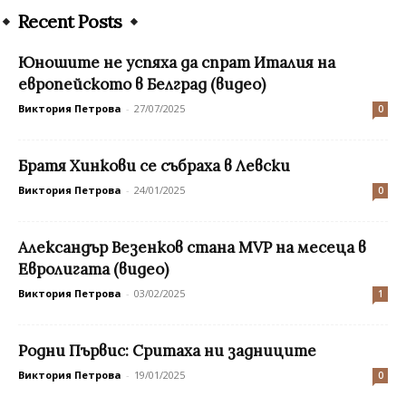
Recent Posts
Юношите не успяха да спрат Италия на
европейското в Белград (видео)
Виктория Петрова
-
27/07/2025
0
Братя Хинкови се събраха в Левски
Виктория Петрова
-
24/01/2025
0
Александър Везенков стана MVP на месеца в
Евролигата (видео)
Виктория Петрова
-
03/02/2025
1
Родни Първис: Сритаха ни задниците
Виктория Петрова
-
19/01/2025
0