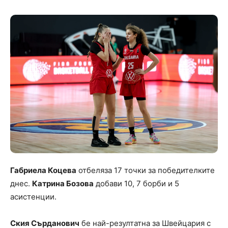
Габриела Коцева
отбеляза 17 точки за победителките
днес.
Катрина Бозова
добави 10, 7 борби и 5
асистенции.
Ския Сърданович
бе най-резултатна за Швейцария с