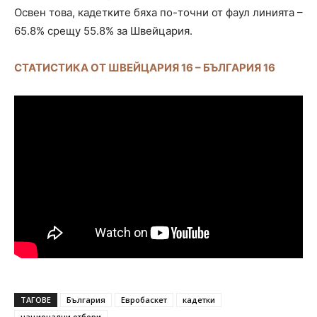
Освен това, кадетките бяха по-точни от фаул линията –
65.8% срещу 55.8% за Швейцария.
СТАТИСТИКА ОТ ШВЕЙЦАРИЯ 16 – БЪЛГАРИЯ 16
ТАГОВЕ
България
Евробаскет
кадетки
национални отбори