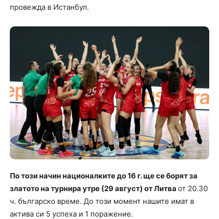
провежда в Истанбул.
По този начин националките до 16 г. ще се борят за
златото на турнира утре (29 август) от Литва
от 20.30
ч. българско време. До този момент нашите имат в
актива си 5 успеха и 1 поражение.