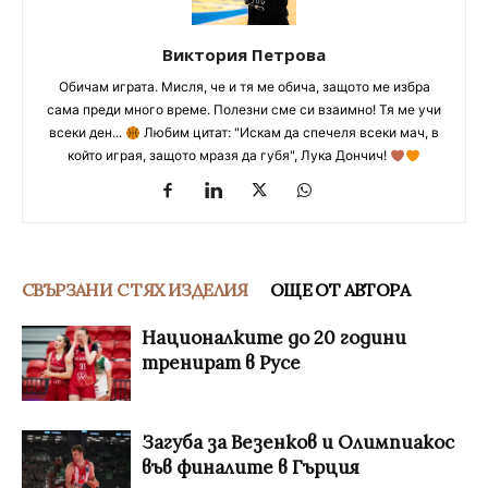
Виктория Петрова
Обичам играта. Мисля, че и тя ме обича, защото ме избра
сама преди много време. Полезни сме си взаимно! Тя ме учи
всеки ден...
Любим цитат: "Искам да спечеля всеки мач, в
който играя, защото мразя да губя", Лука Дончич!
СВЪРЗАНИ С ТЯХ ИЗДЕЛИЯ
ОЩЕ ОТ АВТОРА
Националките до 20 години
тренират в Русе
Загуба за Везенков и Олимпиакос
във финалите в Гърция