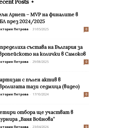
ecent Posts
лън Арнет – MVP на финалите в
БЛ през 2024/2025
иктория Петрова
-
31/05/2025
0
пределиха състава на България за
вропейското на колички в Самоков
иктория Петрова
-
29/08/2025
0
артизан с пълен актив в
вролигата тази седмица (видео)
иктория Петрова
-
17/10/2024
0
етири отбора ще участват в
урнира „Ваня Войнова”
иктория Петрова
-
23/04/2026
0