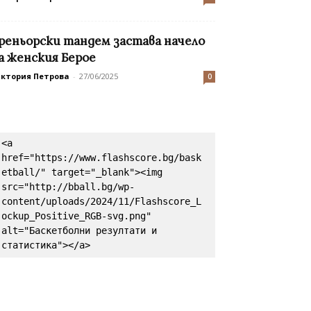
реньорски тандем застава начело
а женския Берое
иктория Петрова
-
27/06/2025
0
<a 
href="https://www.flashscore.bg/bask
etball/" target="_blank"><img 
src="http://bball.bg/wp-
content/uploads/2024/11/Flashscore_L
ockup_Positive_RGB-svg.png" 
alt="Баскетболни резултати и 
статистика"></a>