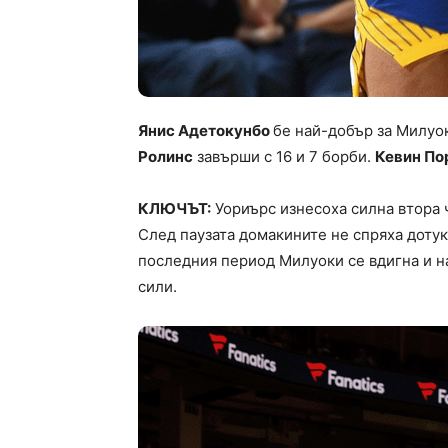
Янис Адетокунбо
бе най-добър за Милуок
Ролинс
завърши с 16 и 7 борби.
Кевин По
КЛЮЧЪТ:
Уориърс изнесоха силна втора че
След паузата домакините не спряха дотук 
последния период Милуоки се вдигна и на
сили.