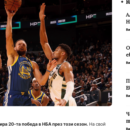
R
А
Н
В
О
е
В
П
Е
В
Ч
т
ра 20-та победа в НБА през този сезон.
На свой
В