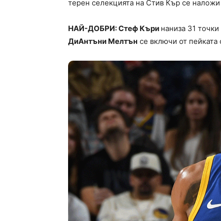
терен селекцията на Стив Кър се наложи 
НАЙ-ДОБРИ: Стеф Къри
наниза 31 точки
ДиАнтъни Мелтън
се включи от пейката 