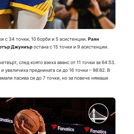
и с 34 точки, 10 борби и 5 асистенции.
Раян
ртър Джуниър
остана с 15 точки и 9 асистенции.
твърт, след която взеха аванс от 11 точки за 64:53.
и увеличиха преднината си до 16 точки – 98:82. В
мали пасива си до 7 точки, но за повече нямаше