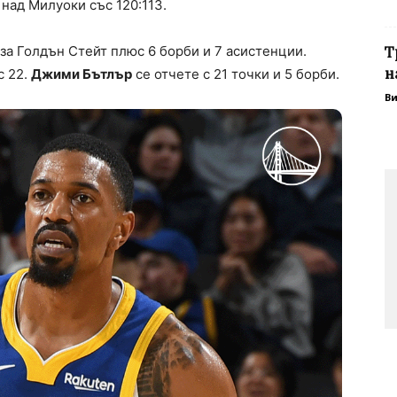
над Милуоки със 120:113.
 за Голдън Стейт плюс 6 борби и 7 асистенции.
Т
н
с 22.
Джими Бътлър
се отчете с 21 точки и 5 борби.
В