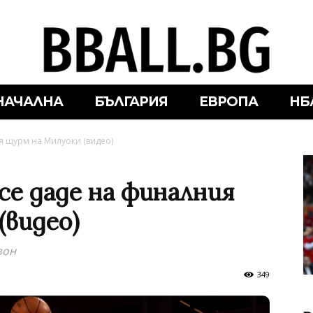
НАЧАЛНА
БЪЛГАРИЯ
ЕВРОПА
НБ
я щурм на Милуоки (видео)
се даде на финалния
(видео)
зон
349