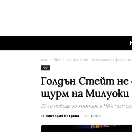
дом
НБА
Голдън Стейт не се даде на финални
НБА
Голдън Стейт не 
щурм на Милуоки 
20-та победа за Уориърс в НБА този се
от
Виктория Петрова
-
08/01/2026