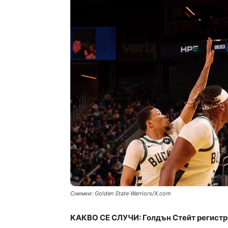
Снимки: Golden State Warriors/X.com
КАКВО СЕ СЛУЧИ: Голдън Стейт регистри