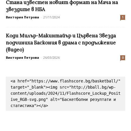
Стана известен новият формат на Мача на
звездите в НБА
Виктория Петрова
-
21/11/2024
1
Коди Милър-Макинтайър и Цървена Звезда
подчиниха Баскония в драма с продължение
(видео)
Виктория Петрова
-
26/03/2026
0
<a href="https://www.flashscore.bg/basketball/" 
target="_blank"><img src="http://bball.bg/wp-
content/uploads/2024/11/Flashscore_Lockup_Posit
ive_RGB-svg.png" alt="Баскетболни резултати и 
статистика"></a>