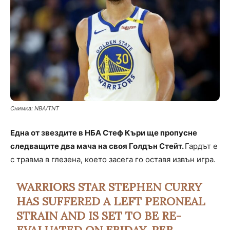
Снимка: NBA/TNT
Eдна от звездите в НБА Стеф Къри ще пропусне
следващите два мача на своя Голдън Стейт.
Гардът е
с травма в глезена, което засега го оставя извън игра.
WARRIORS STAR STEPHEN CURRY
HAS SUFFERED A LEFT PERONEAL
STRAIN AND IS SET TO BE RE-