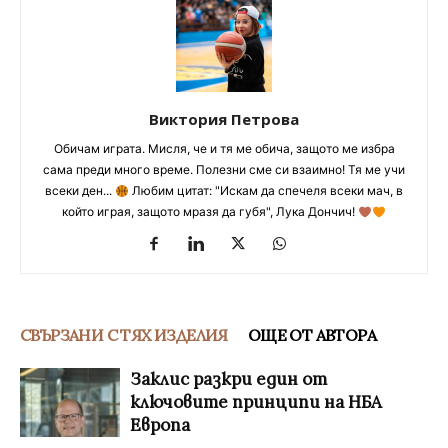
Виктория Петрова
Обичам играта. Мисля, че и тя ме обича, защото ме избра
сама преди много време. Полезни сме си взаимно! Тя ме учи
всеки ден...
Любим цитат: "Искам да спечеля всеки мач, в
който играя, защото мразя да губя", Лука Дончич!
СВЪРЗАНИ С ТЯХ ИЗДЕЛИЯ
ОЩЕ ОТ АВТОРА
Заклис разкри един от
ключовите принципи на НБА
Европа