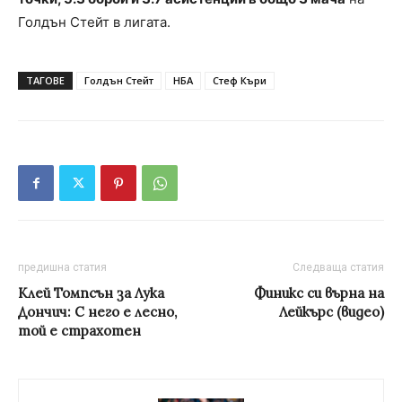
Голдън Стейт в лигата.
ТАГОВЕ
Голдън Стейт
НБА
Стеф Къри
предишна статия
Следваща статия
Клей Томпсън за Лука
Финикс си върна на
Дончич: С него е лесно,
Лейкърс (видео)
той е страхотен