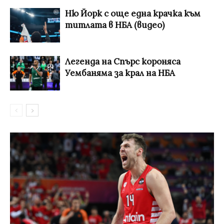
Ню Йорк с още една крачка към
титлата в НБА (видео)
Легенда на Спърс короняса
Уембаняма за крал на НБА