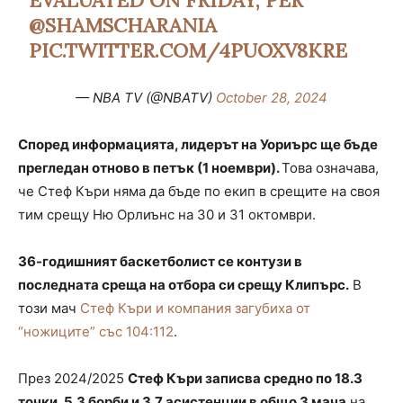
EVALUATED ON FRIDAY, PER
@SHAMSCHARANIA
PIC.TWITTER.COM/4PUOXV8KRE
— NBA TV (@NBATV)
October 28, 2024
Според информацията, лидерът на Уориърс ще бъде
прегледан отново в петък (1 ноември).
Това означава,
че Стеф Къри няма да бъде по екип в срещите на своя
тим срещу Ню Орлиънс на 30 и 31 октомври.
36-годишният баскетболист се контузи в
последната среща на отбора си срещу Клипърс.
В
този мач
Стеф Къри и компания загубиха от
“ножиците” със 104:112
.
През 2024/2025
Стеф Къри записва средно по 18.3
точки, 5.3 борби и 3.7 асистенции в общо 3 мача
на