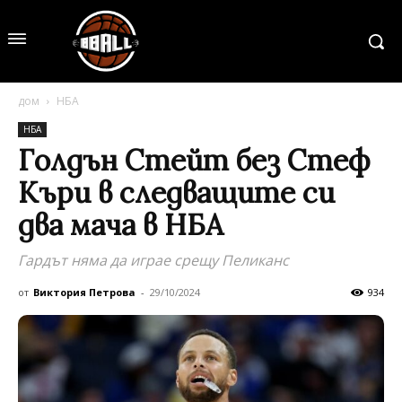
дом
НБА
НБА
Голдън Стейт без Стеф
Къри в следващите си
два мача в НБА
Гардът няма да играе срещу Пеликанс
от
Виктория Петрова
-
29/10/2024
934