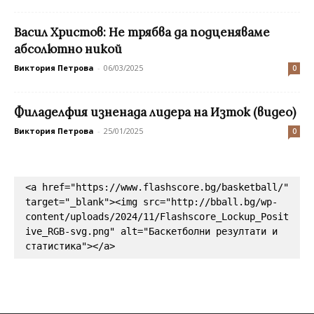
Васил Христов: Не трябва да подценяваме
абсолютно никой
Виктория Петрова
-
06/03/2025
0
Филаделфия изненада лидера на Изток (видео)
Виктория Петрова
-
25/01/2025
0
<a href="https://www.flashscore.bg/basketball/" 
target="_blank"><img src="http://bball.bg/wp-
content/uploads/2024/11/Flashscore_Lockup_Posit
ive_RGB-svg.png" alt="Баскетболни резултати и 
статистика"></a>