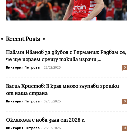
Recent Posts
Павлин Иванов за двубоя с Германия: Радвам се,
че ще играем срещу такива играчи,...
Виктория Петрова
-
22/02/2025
0
Васил Христов: В края много глупави грешки
от наша страна
Виктория Петрова
-
02/05/2025
0
Оклахома с нова зала от 2028 г.
Виктория Петрова
-
25/03/2026
0