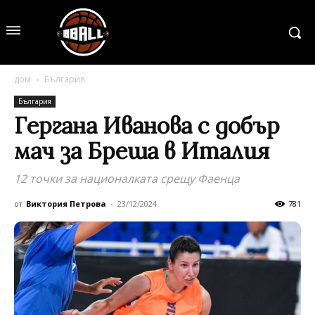
дом
България
България
Гергана Иванова с добър
мач за Бреша в Италия
12 точки за националката срещу Фаенца
от
Виктория Петрова
-
23/12/2024
781