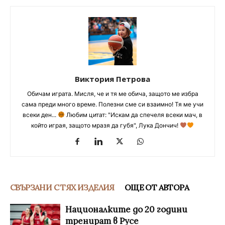
Виктория Петрова
Обичам играта. Мисля, че и тя ме обича, защото ме избра
сама преди много време. Полезни сме си взаимно! Тя ме учи
всеки ден...
Любим цитат: "Искам да спечеля всеки мач, в
който играя, защото мразя да губя", Лука Дончич!
СВЪРЗАНИ С ТЯХ ИЗДЕЛИЯ
ОЩЕ ОТ АВТОРА
Националките до 20 години
тренират в Русе