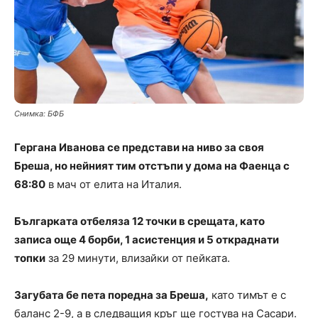
Снимка: БФБ
Гергана Иванова се представи на ниво за своя
Бреша, но нейният тим отстъпи у дома на Фаенца с
68:80
в мач от елита на Италия.
Българката отбеляза 12 точки в срещата, като
записа още 4 борби, 1 асистенция и 5 откраднати
топки
за 29 минути, влизайки от пейката.
Загубата бе пета поредна за Бреша,
като тимът е с
баланс 2-9, а в следващия кръг ще гостува на Сасари.