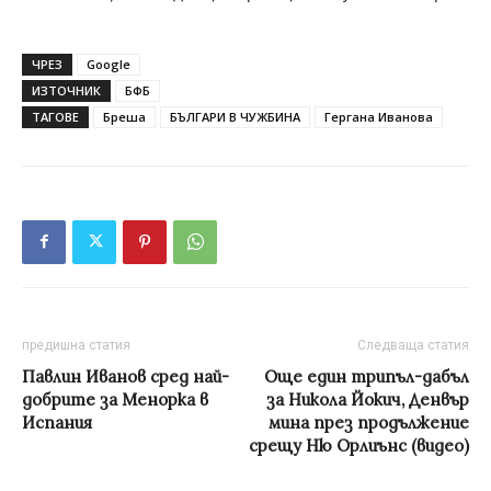
ЧРЕЗ
Google
ИЗТОЧНИК
БФБ
ТАГОВЕ
Бреша
БЪЛГАРИ В ЧУЖБИНА
Гергана Иванова
предишна статия
Следваща статия
Павлин Иванов сред най-
Още един трипъл-дабъл
добрите за Менорка в
за Никола Йокич, Денвър
Испания
мина през продължение
срещу Ню Орлиънс (видео)