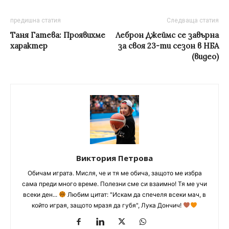
предишна статия
Следваща статия
Таня Гатева: Проявихме
Леброн Джеймс се завърна
характер
за своя 23-ти сезон в НБА
(видео)
Виктория Петрова
Обичам играта. Мисля, че и тя ме обича, защото ме избра
сама преди много време. Полезни сме си взаимно! Тя ме учи
всеки ден...
Любим цитат: "Искам да спечеля всеки мач, в
който играя, защото мразя да губя", Лука Дончич!