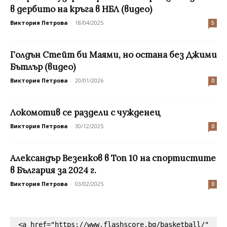
в дербито на кръга в НБЛ (видео)
Виктория Петрова
-
18/04/2025
5
Голдън Стейт би Маями, но остана без Джими
Бътлър (видео)
Виктория Петрова
-
20/01/2026
0
Локомотив се раздели с чужденец
Виктория Петрова
-
30/12/2025
0
Александър Везенков в Топ 10 на спортистите
в България за 2024 г.
Виктория Петрова
-
03/02/2025
0
<a href="https://www.flashscore.bg/basketball/" 