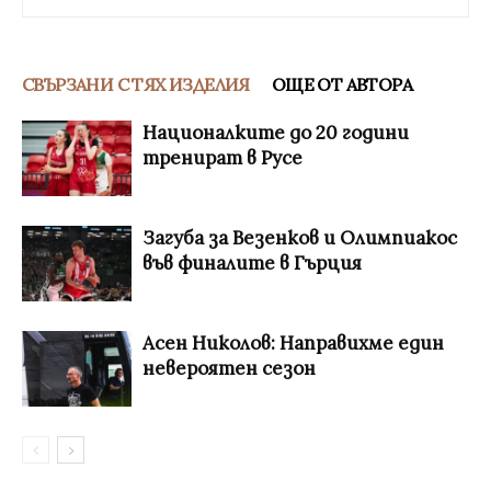
СВЪРЗАНИ С ТЯХ ИЗДЕЛИЯ
ОЩЕ ОТ АВТОРА
Националките до 20 години
тренират в Русе
Загуба за Везенков и Олимпиакос
във финалите в Гърция
Асен Николов: Направихме един
невероятен сезон