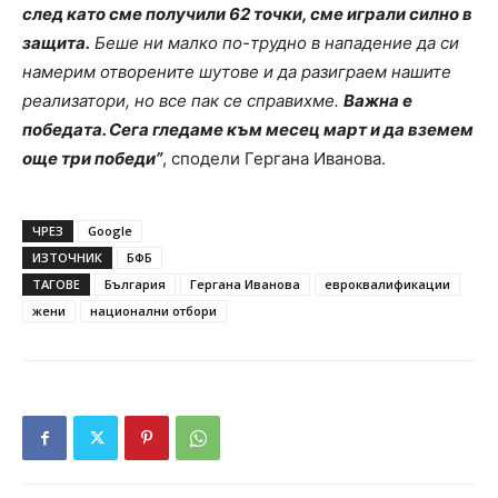
след като сме получили 62 точки, сме играли силно в
защита.
Беше ни малко по-трудно в нападение да си
намерим отворените шутове и да разиграем нашите
реализатори, но все пак се справихме.
Важна е
победата. Сега гледаме към месец март и да вземем
още три победи”
, сподели Гергана Иванова.
ЧРЕЗ
Google
ИЗТОЧНИК
БФБ
ТАГОВЕ
България
Гергана Иванова
евроквалификации
жени
национални отбори