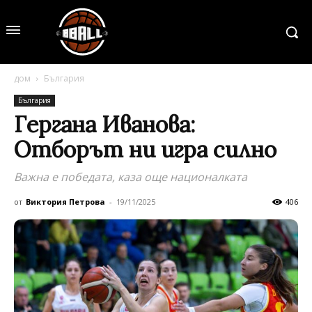
дом
България
България
Гергана Иванова:
Отборът ни игра силно
Важна е победата, каза още националката
от
Виктория Петрова
-
19/11/2025
406