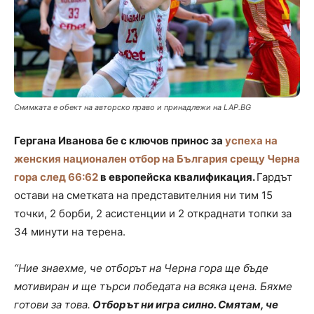
Снимката е обект на авторско право и принадлежи на LAP.BG
Гергана Иванова бе с ключов принос за
успеха на
женския национален отбор на България срещу Черна
гора след 66:62
в европейска квалификация.
Гардът
остави на сметката на представителния ни тим 15
точки, 2 борби, 2 асистенции и 2 откраднати топки за
34 минути на терена.
“Ние знаехме, че отборът на Черна гора ще бъде
мотивиран и ще търси победата на всяка цена. Бяхме
готови за това.
Отборът ни игра силно. Смятам, че