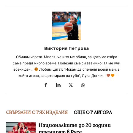
Виктория Петрова
Обичам играта. Мисля, че и тя ме обича, защото ме избра
сама преди много време. Полезни сме си взаимно! Тя ме учи
всеки ден...
Любим цитат: "Искам да спечеля всеки мач, в
който играя, защото мразя да губя", Лука Дончич!
СВЪРЗАНИ С ТЯХ ИЗДЕЛИЯ
ОЩЕ ОТ АВТОРА
Националките до 20 години
тренират в Русе