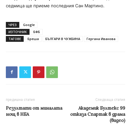
седмица ще приеме последния Сан Мартино.
ЧРЕЗ
Google
ИЗТОЧНИК
БФБ
ТАГОВЕ
Бреша
БЪЛГАРИ В ЧУЖБИНА
Гергана Иванова
предишна статия
Следваща статия
Резултати от миналата
Академик Бултекс 99
нощ в НБА
отказа Спартак в драма
(видео)