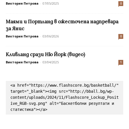
Виктория Петрова
-
07/05/2025
0
Маями и Портланд в ожесточена надпревара
за Янис
Виктория Петрова
-
03/06/2026
0
Кливланд срази Ню Йорк (видео)
Виктория Петрова
-
03/04/2025
1
<a href="https://www.flashscore.bg/basketball/" 
target="_blank"><img src="http://bball.bg/wp-
content/uploads/2024/11/Flashscore_Lockup_Posit
ive_RGB-svg.png" alt="Баскетболни резултати и 
статистика"></a>