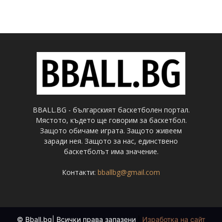
BBALL.BG - българският баскетболен портал.
Мястото, където ще говорим за баскетбол.
Защото обичаме играта. Защото живеем
заради нея. Защото за нас, единствено
баскетболът има значение.
Контакти:
bballbg@gmail.com
© Bball.bg| Всички права запазени
|
Изработка на сайт