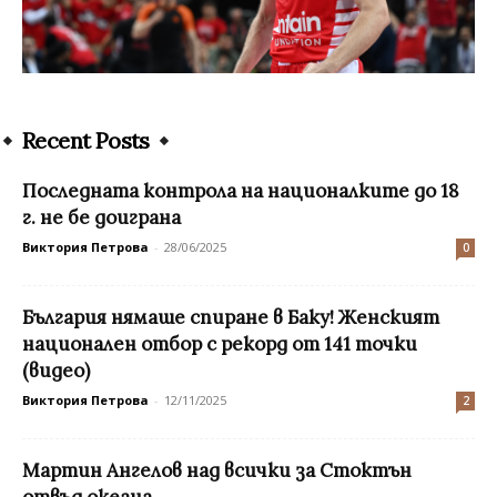
Recent Posts
Последната контрола на националките до 18
г. не бе доиграна
Виктория Петрова
-
28/06/2025
0
България нямаше спиране в Баку! Женският
национален отбор с рекорд от 141 точки
(видео)
Виктория Петрова
-
12/11/2025
2
Мартин Ангелов над всички за Стоктън
отвъд океана