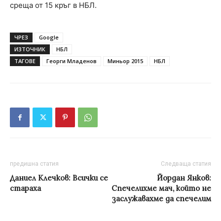
среща от 15 кръг в НБЛ.
ЧРЕЗ
Google
ИЗТОЧНИК
НБЛ
ТАГОВЕ
Георги Младенов
Миньор 2015
НБЛ
предишна статия
Следваща статия
Даниел Клечков: Всички се
Йордан Янков:
стараха
Спечелихме мач, който не
заслужавахме да спечелим