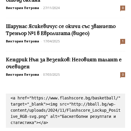
Виктория Петрова
-
27/11/2024
0
Шарунас Ясикевичус се окичи със званието
Треньор №1 в Евролигата (видео)
Виктория Петрова
-
17/04/2025
1
Кендрик Нън за Везенков: Неговият талант е
очевиден
Виктория Петрова
-
07/03/2025
0
<a href="https://www.flashscore.bg/basketball/" 
target="_blank"><img src="http://bball.bg/wp-
content/uploads/2024/11/Flashscore_Lockup_Posit
ive_RGB-svg.png" alt="Баскетболни резултати и 
статистика"></a>