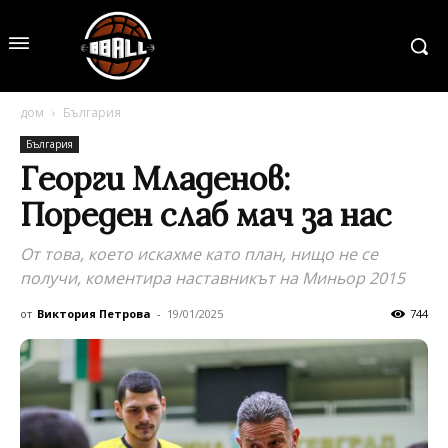
дом
България
България
Георги Младенов:
Пореден слаб мач за нас
От това, което искахме като план, нищо не се
получи, коментира наставникът на Миньор 2015
от
Виктория Петрова
-
19/01/2025
744