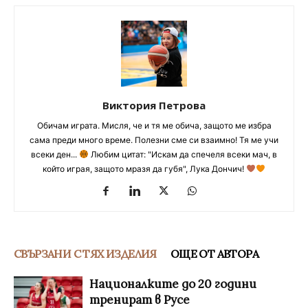
Виктория Петрова
Обичам играта. Мисля, че и тя ме обича, защото ме избра
сама преди много време. Полезни сме си взаимно! Тя ме учи
всеки ден...
Любим цитат: "Искам да спечеля всеки мач, в
който играя, защото мразя да губя", Лука Дончич!
СВЪРЗАНИ С ТЯХ ИЗДЕЛИЯ
ОЩЕ ОТ АВТОРА
Националките до 20 години
тренират в Русе