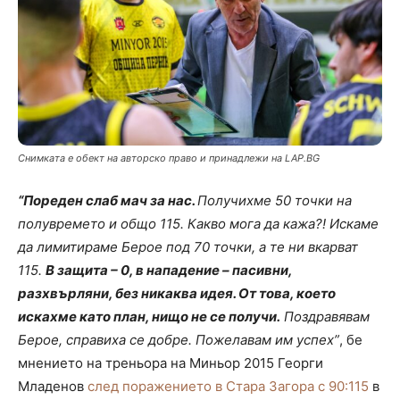
Снимката е обект на авторско право и принадлежи на LAP.BG
“Пореден слаб мач за нас.
Получихме 50 точки на
полувремето и общо 115. Какво мога да кажа?! Искаме
да лимитираме Берое под 70 точки, а те ни вкарват
115.
В защита – 0, в нападение – пасивни,
разхвърляни, без никаква идея. От това, което
искахме като план, нищо не се получи.
Поздравявам
Берое, справиха се добре. Пожелавам им успех”
, бе
мнението на треньора на Миньор 2015 Георги
Младенов
след поражението в Стара Загора с 90:115
в