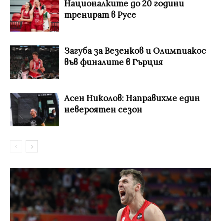
Националките до 20 години
тренират в Русе
Загуба за Везенков и Олимпиакос
във финалите в Гърция
Асен Николов: Направихме един
невероятен сезон