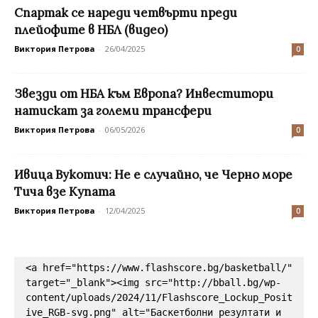
Спартак се нареди четвърти преди
плейофите в НБЛ (видео)
Виктория Петрова
-
26/04/2025
0
Звезди от НБА към Европа? Инвеститори
натискат за големи трансфери
Виктория Петрова
-
06/05/2026
0
Ивица Вукотич: Не е случайно, че Черно море
Тича взе Купата
Виктория Петрова
-
12/04/2025
0
<a href="https://www.flashscore.bg/basketball/" 
target="_blank"><img src="http://bball.bg/wp-
content/uploads/2024/11/Flashscore_Lockup_Posit
ive_RGB-svg.png" alt="Баскетболни резултати и 