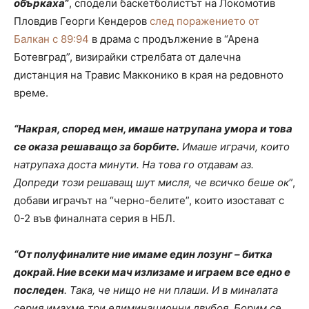
объркаха
”
, сподели баскетболистът на Локомотив
Пловдив Георги Кендеров
след поражението от
Балкан с 89:94
в драма с продължение в “Арена
Ботевград”, визирайки стрелбата от далечна
дистанция на Травис Макконико в края на редовното
време.
“Накрая, според мен, имаше натрупана умора и това
се оказа решаващо за борбите.
Имаше играчи, които
натрупаха доста минути. На това го отдавам аз.
Допреди този решаващ шут мисля, че всичко беше ок
”,
добави играчът на “черно-белите”, които изостават с
0-2 във финалната серия в НБЛ.
“От полуфиналите ние имаме един лозунг – битка
докрай. Ние всеки мач излизаме и играем все едно е
последен
. Така, че нищо не ни плаши. И в миналата
серия имахме три елиминационни двубоя. Борим се