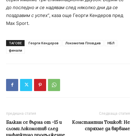
до последно и се надявам след няколко дни да се
поздравим с успех
”, каза още Георги Кендеров пред
Max Sport.
ТАГОВЕ
Георги Кендеров
Локомотив Пловдив
НБЛ
финали
предишна статия
Следваща статия
Балкан се върна от -15 и
Константин Тошков: Не
сломи Локомотив след
спряхме да вярваме
инфарктно продължение