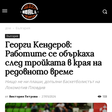
дом
България
България
Георги Кендеров:
Работите се объркаха
след тройката в края на
редовното време
Нищо не ни плаши, допълни баскетболистът на
Локомотив Пловдив
от
Виктория Петрова
-
27/05/2026
133