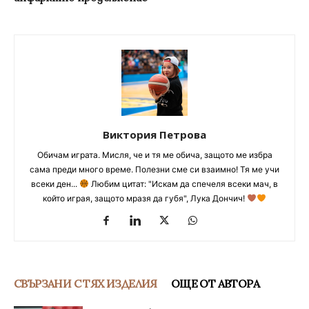
Виктория Петрова
Обичам играта. Мисля, че и тя ме обича, защото ме избра
сама преди много време. Полезни сме си взаимно! Тя ме учи
всеки ден...
Любим цитат: "Искам да спечеля всеки мач, в
който играя, защото мразя да губя", Лука Дончич!
СВЪРЗАНИ С ТЯХ ИЗДЕЛИЯ
ОЩЕ ОТ АВТОРА