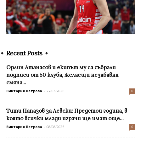
Recent Posts
Орлин Атанасов и екипът му са събрали
подписи от 50 клуба, желаещи незабавна
смяна...
Виктория Петрова
-
27/03/2026
0
Тити Папазов за Левски: Предстои година, в
която всички млади играчи ще имат още...
Виктория Петрова
-
08/08/2025
0