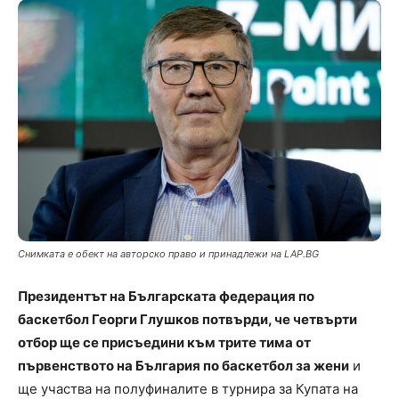
Снимката е обект на авторско право и принадлежи на LAP.BG
Президентът на Българската федерация по
баскетбол Георги Глушков потвърди, че четвърти
отбор ще се присъедини към трите тима от
първенството на България по баскетбол за жени
и
ще участва на полуфиналите в турнира за Купата на