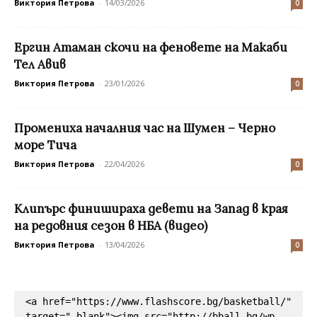
Виктория Петрова
-
14/03/2026
0
Ергин Атаман скочи на феновете на Макаби
Тел Авив
Виктория Петрова
-
23/01/2026
0
Промениха началния час на Шумен – Черно
море Тича
Виктория Петрова
-
22/04/2026
0
Клипърс финишираха девети на Запад в края
на редовния сезон в НБА (видео)
Виктория Петрова
-
13/04/2026
0
<a href="https://www.flashscore.bg/basketball/" 
target="_blank"><img src="http://bball.bg/wp-