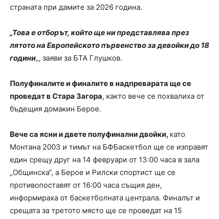
страната при дамите за 2026 година.
„Това е отборът, който ще ни представлява през
лятото на Европейското първенство за девойки до 18
години
„, заяви за БТА Глушков.
Полуфиналите и финалите в надпреварата ще се
проведат в Стара Загора
, както вече се похвалиха от
бъдещия домакин Берое.
Вече са ясни и двете полуфинални двойки,
като
Монтана 2003 и тимът на БФБаскетбол ще се изправят
един срещу друг на 14 февруари от 13:00 часа в зала
„Общинска“, а Берое и Рилски спортист ще се
противопоставят от 16:00 часа същия ден,
информираха от баскетболната централа. Финалът и
срещата за третото място ще се проведат на 15