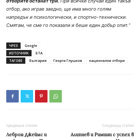
отборите останат три.
При всички случаи един такъв
отбор, ако играе заедно, ще има много голям
напредък и психологически, и спортно-технически.
Смятам, че сме го показали и беше един добър опит.“
ЧРЕЗ
Google
ИЗТОЧНИК
БТА
ТАГОВЕ
България
Георги Глушков
национални отбори
предишна статия
Следваща статия
Леброн Джеймс и
Алипиев и Римини с успех в