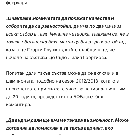
февруари.
„Очакваме момичетата да покажат качества и
отборите да са равностойни
, да има по два мача за
всеки отбор в тази Финална четворка. Надявам се, че в
такава обстановка биха могли да бъдат равностойни
„,
каза още Георги Глушков, който съобщи още, че
начело на състава ще бъде Лилия Георгиева.
Попитан дали такъв състав може да се включи и в
шампионата, подобно на сезон 2012/2013, когато в
първенството при мъжете участва националният тим
до 20 години, президентът на БФБаскетбол
коментира:
„
Да видим дали ще имаме такава възможност.
Може
догодина да помислим и за такъв вариант, ако