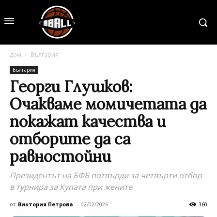
дом
България
България
Георги Глушков:
Очакваме момичетата да
покажат качества и
отборите да са
равностойни
Президентът на БФБ потвърди за четвърти отбор
в турнира за Купата при жените
от
Виктория Петрова
-
02/02/2026
360