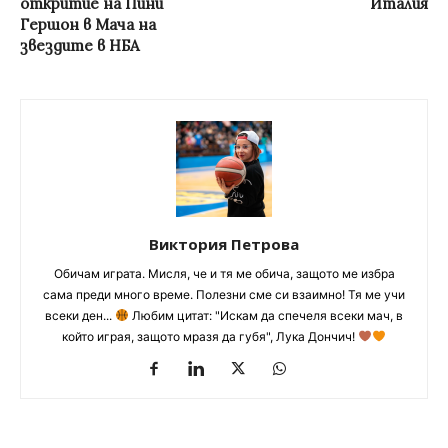
откритие на Пини
Италия
Гершон в Мача на
звездите в НБА
Виктория Петрова
Обичам играта. Мисля, че и тя ме обича, защото ме избра
сама преди много време. Полезни сме си взаимно! Тя ме учи
всеки ден...
Любим цитат: "Искам да спечеля всеки мач, в
който играя, защото мразя да губя", Лука Дончич!