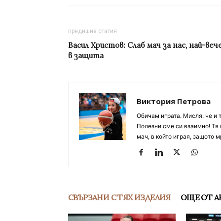
предишна статия
Васил Христов: Слаб мач за нас, най-веч
в защита
Виктория Петрова
Обичам играта. Мисля, че и 
Полезни сме си взаимно! Тя 
мач, в който играя, защото м
СВЪРЗАНИ С ТЯХ ИЗДЕЛИЯ
ОЩЕ ОТ А