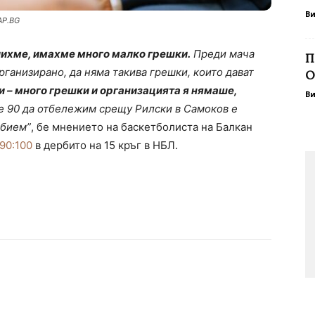
В
AP.BG
лихме, имахме много малко грешки.
Преди мача
П
рганизирано, да няма такива грешки, които дават
О
чи – много грешки и организацията я нямаше,
В
е 90 да отбележим срещу Рилски в Самоков е
 бием”
, бе мнението на баскетболиста на Балкан
 90:100
в дербито на 15 кръг в НБЛ.