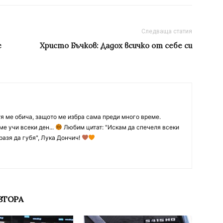
Следваща статия
е
Христо Бъчков: Дадох всичко от себе си
тя ме обича, защото ме избра сама преди много време.
ме учи всеки ден...
Любим цитат: "Искам да спечеля всеки
разя да губя", Лука Дончич!
ВТОРА