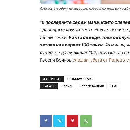
Снимката е обект на авторско право и принадлежи на L
“В последните седем мача, които спече
треньорите казаха, че трябва да играем о
лесни точки.
Както се видя, това се слу
затова ни вкарват 100 точки.
Аз мисля, ч
супер, но да ни вкарат 100, няма как да ги
Георги Боянов
след загубата от Рилецо с
ИЗТОЧНИК
НБЛ/Max Sport
ТАГОВЕ
Балкан
Георги Боянов
НБЛ