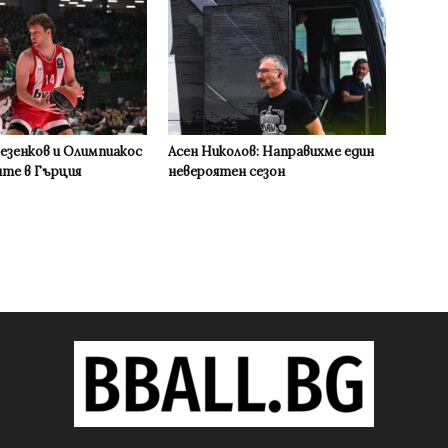
Везенков и Олимпиакос
Асен Николов: Направихме един
ите в Гърция
невероятен сезон