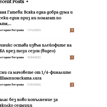
ecent Posts
аня Гатева: Всяка една добра дума и
секи един приз ни помагат по
ътя,...
иктория Петрова
-
17/12/2025
0
иникс остава извън плейофите на
БА през този сезон (видео)
иктория Петрова
-
10/04/2025
1
сни са мачовете от 1/4-финалите
 Шампионската лига
иктория Петрова
-
21/03/2026
0
алас без ново попълнение за
яколко седмици