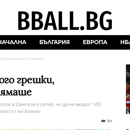
НАЧАЛНА
БЪЛГАРИЯ
ЕВРОПА
НБ
 организацията я нямаше
ого грешки,
нямаше
ски в Самоков е супер, но да ни вкарат 100,
олистът на Балкан
721