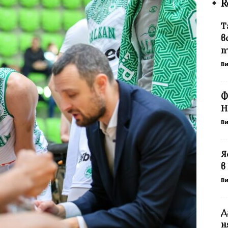
R
Т
в
п
В
Ф
Н
В
Я
в
В
Д
н