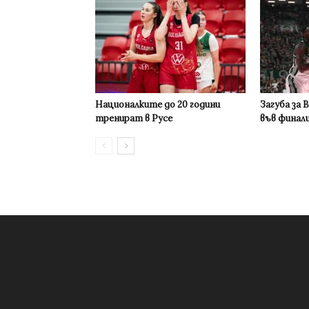
Националките до 20 години
Загуба за 
тренират в Русе
във финал