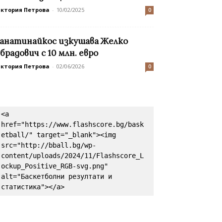
иктория Петрова
-
10/02/2025
0
анатинайкос изкушава Желко
брадович с 10 млн. евро
иктория Петрова
-
02/06/2026
0
<a 
href="https://www.flashscore.bg/bask
etball/" target="_blank"><img 
src="http://bball.bg/wp-
content/uploads/2024/11/Flashscore_L
ockup_Positive_RGB-svg.png" 
alt="Баскетболни резултати и 
статистика"></a>