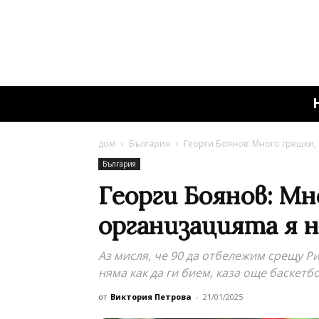
дом
България
Георги Боянов: Много грешки,
България
Георги Боянов: Мн
организацията я 
Аз мисля, че 90 да отбележим срещу Рил
няма как да ги бием, каза още баскетб
от
Виктория Петрова
-
21/01/2025